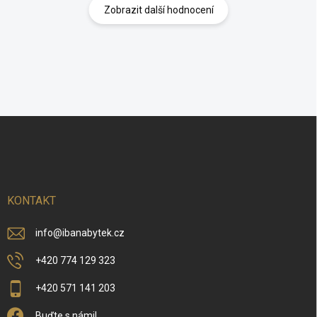
Zobrazit další hodnocení
Z
á
p
a
t
í
KONTAKT
info
@
ibanabytek.cz
+420 774 129 323
+420 571 141 203
Buďte s námi!