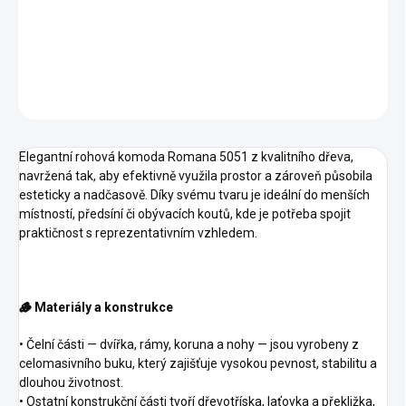
Dva barevné odstíny
DETAILNÍ INFORMACE
ZEPTAT SE
HLÍDAT
Elegantní rohová komoda Romana 5051 z kvalitního dřeva,
navržená tak, aby efektivně využila prostor a zároveň působila
esteticky a nadčasově. Díky svému tvaru je ideální do menších
místností, předsíní či obývacích koutů, kde je potřeba spojit
praktičnost s reprezentativním vzhledem.
🪵 Materiály a konstrukce
• Čelní části — dvířka, rámy, koruna a nohy — jsou vyrobeny z
celomasivního buku, který zajišťuje vysokou pevnost, stabilitu a
dlouhou životnost.
• Ostatní konstrukční části tvoří dřevotříska, laťovka a překližka,