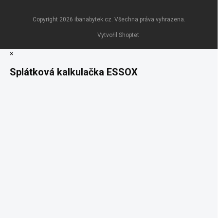
Copyright 2026
ibanabytek.cz
. Všechna práva vyhrazena.
Vytvořil Shoptet
×
Splátková kalkulačka ESSOX