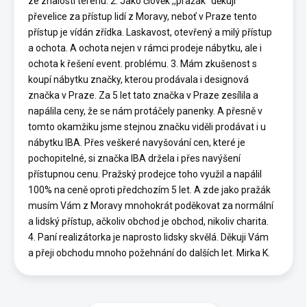
ze znalosti terénu. 2. Jako člověk ,,pražák“ děkuji
převelice za přístup lidí z Moravy, neboť v Praze tento
přístup je vídán zřídka. Laskavost, otevřený a milý přístup
a ochota. A ochota nejen v rámci prodeje nábytku, ale i
ochota k řešení event. problému. 3. Mám zkušenost s
koupí nábytku značky, kterou prodávala i designová
značka v Praze. Za 5 let tato značka v Praze zesílila a
napálila ceny, že se nám protáčely panenky. A přesně v
tomto okamžiku jsme stejnou značku viděli prodávat i u
nábytku IBA. Přes veškeré navyšování cen, které je
pochopitelné, si značka IBA držela i přes navýšení
přístupnou cenu. Pražský prodejce toho využil a napálil
100% na ceně oproti předchozím 5 let. A zde jako pražák
musím Vám z Moravy mnohokrát poděkovat za normální
a lidský přístup, ačkoliv obchod je obchod, nikoliv charita.
4. Paní realizátorka je naprosto lidsky skvělá. Děkuji Vám
a přeji obchodu mnoho požehnání do dalších let. Mirka K.