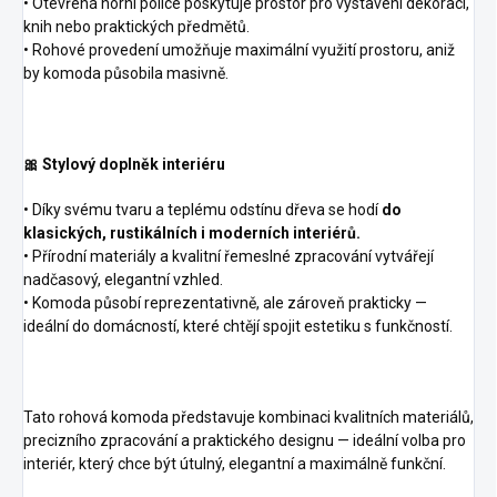
• Otevřená horní police poskytuje prostor pro vystavení dekorací,
knih nebo praktických předmětů.
• Rohové provedení umožňuje maximální využití prostoru, aniž
by komoda působila masivně.
🎀 Stylový doplněk interiéru
• Díky svému tvaru a teplému odstínu dřeva se hodí
do
klasických, rustikálních i moderních interiérů.
• Přírodní materiály a kvalitní řemeslné zpracování vytvářejí
nadčasový, elegantní vzhled.
• Komoda působí reprezentativně, ale zároveň prakticky —
ideální do domácností, které chtějí spojit estetiku s funkčností.
Tato rohová komoda představuje kombinaci kvalitních materiálů,
precizního zpracování a praktického designu — ideální volba pro
interiér, který chce být útulný, elegantní a maximálně funkční.