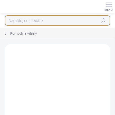
Přejít
na
obsah
Hledat
Komody a vitríny
AKCE
ZDARMA