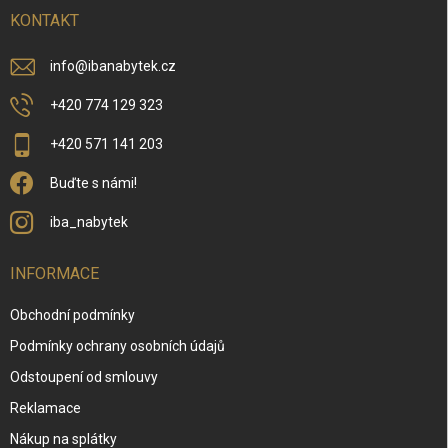
í
KONTAKT
info
@
ibanabytek.cz
+420 774 129 323
+420 571 141 203
Buďte s námi!
iba_nabytek
INFORMACE
Obchodní podmínky
Podmínky ochrany osobních údajů
Odstoupení od smlouvy
Reklamace
Nákup na splátky