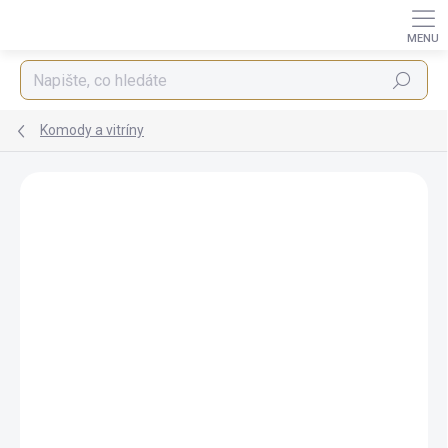
Přejít
na
obsah
Hledat
Komody a vitríny
AKCE
ZDARMA