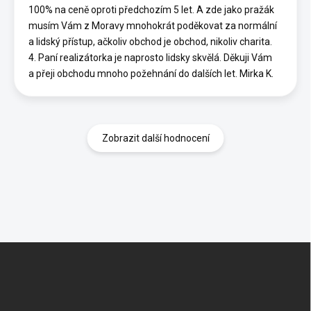
100% na ceně oproti předchozím 5 let. A zde jako pražák
musím Vám z Moravy mnohokrát poděkovat za normální
a lidský přístup, ačkoliv obchod je obchod, nikoliv charita.
4. Paní realizátorka je naprosto lidsky skvělá. Děkuji Vám
a přeji obchodu mnoho požehnání do dalších let. Mirka K.
Zobrazit další hodnocení
Z
á
p
a
t