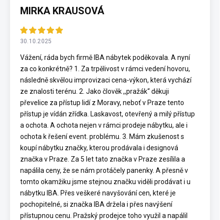
MIRKA KRAUSOVÁ
30.10.2025
Vážení, ráda bych firmě IBA nábytek poděkovala. A nyní
za co konkrétně? 1. Za trpělivost v rámci vedení hovoru,
následně skvělou improvizaci cena-výkon, která vychází
ze znalosti terénu. 2. Jako člověk ,,pražák“ děkuji
převelice za přístup lidí z Moravy, neboť v Praze tento
přístup je vídán zřídka. Laskavost, otevřený a milý přístup
a ochota. A ochota nejen v rámci prodeje nábytku, ale i
ochota k řešení event. problému. 3. Mám zkušenost s
koupí nábytku značky, kterou prodávala i designová
značka v Praze. Za 5 let tato značka v Praze zesílila a
napálila ceny, že se nám protáčely panenky. A přesně v
tomto okamžiku jsme stejnou značku viděli prodávat i u
nábytku IBA. Přes veškeré navyšování cen, které je
pochopitelné, si značka IBA držela i přes navýšení
přístupnou cenu. Pražský prodejce toho využil a napálil