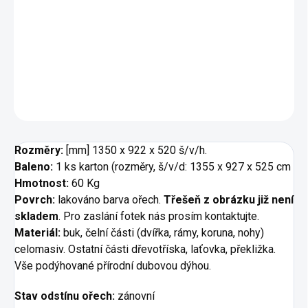
Kompaktní
Masivní
Otevřený odkládací prostor
DETAILNÍ INFORMACE
ZEPTAT SE
HLÍDAT
Rozměry:
[mm] 1350 x 922 x 520 š/v/h.
Baleno:
1 ks karton (rozměry, š/v/d: 1355 x 927 x 525 cm
Hmotnost:
60 Kg
Povrch:
lakováno barva ořech.
Třešeň z obrázku již není
skladem
. Pro zaslání fotek nás prosím kontaktujte.
Materiál:
buk, čelní části (dvířka, rámy, koruna, nohy)
celomasiv. Ostatní části dřevotříska, laťovka, překližka.
Vše podýhované přírodní dubovou dýhou.
Stav odstínu ořech:
zánovní