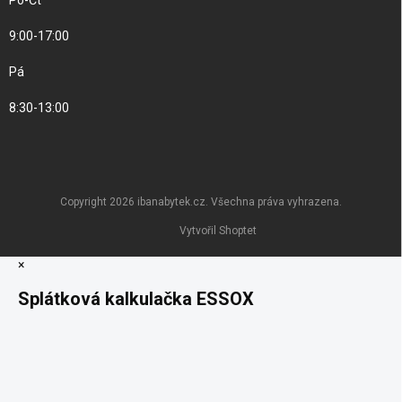
Po-Čt
9:00-17:00
Pá
8:30-13:00
Copyright 2026
ibanabytek.cz
. Všechna práva vyhrazena.
Vytvořil Shoptet
×
Splátková kalkulačka ESSOX