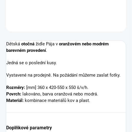
DETAILNÍ INFORMACE
ZEPTAT SE
HLÍDAT
Dětská
otočná
židle Pája v
oranžovém nebo modrém
barevném
provedení
.
Jedná se o poslední kusy.
Vystavené na prodejně. Na požádání můžeme zaslat fotky.
Rozměry:
[mm] 360 x 420-550 x 550 š/v/h.
Povrch:
lakováno, barva oranžová nebo modrá.
Materiál:
kombinace materiálů kov a plast.
Doplňkové parametry