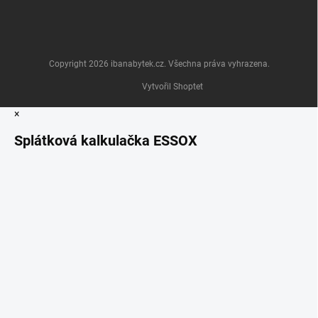
Copyright 2026
ibanabytek.cz
. Všechna práva vyhrazena.
Vytvořil Shoptet
×
Splátková kalkulačka ESSOX