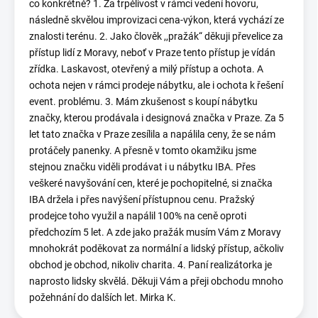
co konkrétně? 1. Za trpělivost v rámci vedení hovoru,
následně skvělou improvizaci cena-výkon, která vychází ze
znalosti terénu. 2. Jako člověk ,,pražák“ děkuji převelice za
přístup lidí z Moravy, neboť v Praze tento přístup je vídán
zřídka. Laskavost, otevřený a milý přístup a ochota. A
ochota nejen v rámci prodeje nábytku, ale i ochota k řešení
event. problému. 3. Mám zkušenost s koupí nábytku
značky, kterou prodávala i designová značka v Praze. Za 5
let tato značka v Praze zesílila a napálila ceny, že se nám
protáčely panenky. A přesně v tomto okamžiku jsme
stejnou značku viděli prodávat i u nábytku IBA. Přes
veškeré navyšování cen, které je pochopitelné, si značka
IBA držela i přes navýšení přístupnou cenu. Pražský
prodejce toho využil a napálil 100% na ceně oproti
předchozím 5 let. A zde jako pražák musím Vám z Moravy
mnohokrát poděkovat za normální a lidský přístup, ačkoliv
obchod je obchod, nikoliv charita. 4. Paní realizátorka je
naprosto lidsky skvělá. Děkuji Vám a přeji obchodu mnoho
požehnání do dalších let. Mirka K.