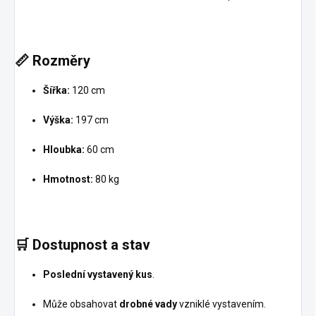
📏
Rozměry
Šířka:
120 cm
Výška:
197 cm
Hloubka:
60 cm
Hmotnost:
80 kg
🛒
Dostupnost a stav
Poslední vystavený kus
.
Může obsahovat
drobné vady
vzniklé vystavením.