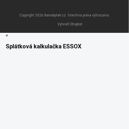
Copyright 2026
ibanabytek.cz
. Všechna práva vyhrazena.
Vytvořil Shoptet
×
Splátková kalkulačka ESSOX