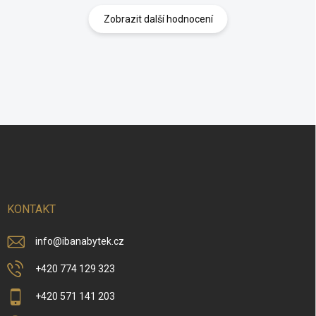
Zobrazit další hodnocení
Z
á
p
a
t
í
KONTAKT
info
@
ibanabytek.cz
+420 774 129 323
+420 571 141 203