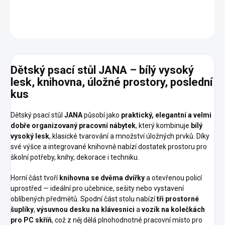
DETAILNÍ INFORMACE
ZEPTAT SE
HLÍDAT
Dětský psací stůl JANA – bílý vysoký
lesk, knihovna, úložné prostory, poslední
kus
Dětský psací stůl
JANA
působí jako
praktický, elegantní a velmi
dobře organizovaný pracovní nábytek
, který kombinuje
bílý
vysoký lesk
, klasické tvarování a množství úložných prvků. Díky
své výšce a integrované knihovně nabízí dostatek prostoru pro
školní potřeby, knihy, dekorace i techniku.
Horní část tvoří
knihovna se dvěma dvířky
a otevřenou policí
uprostřed — ideální pro učebnice, sešity nebo vystavení
oblíbených předmětů. Spodní část stolu nabízí
tři prostorné
šuplíky
,
výsuvnou desku na klávesnici
a
vozík na kolečkách
pro PC skříň
, což z něj dělá plnohodnotné pracovní místo pro