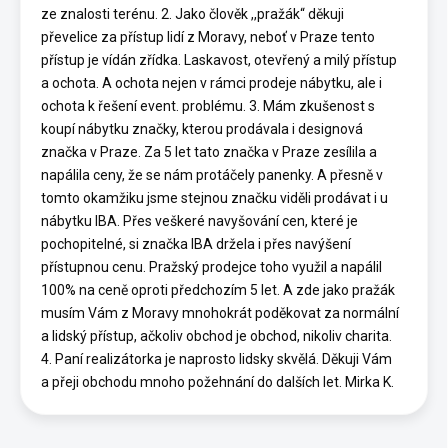
ze znalosti terénu. 2. Jako člověk ,,pražák“ děkuji
převelice za přístup lidí z Moravy, neboť v Praze tento
přístup je vídán zřídka. Laskavost, otevřený a milý přístup
a ochota. A ochota nejen v rámci prodeje nábytku, ale i
ochota k řešení event. problému. 3. Mám zkušenost s
koupí nábytku značky, kterou prodávala i designová
značka v Praze. Za 5 let tato značka v Praze zesílila a
napálila ceny, že se nám protáčely panenky. A přesně v
tomto okamžiku jsme stejnou značku viděli prodávat i u
nábytku IBA. Přes veškeré navyšování cen, které je
pochopitelné, si značka IBA držela i přes navýšení
přístupnou cenu. Pražský prodejce toho využil a napálil
100% na ceně oproti předchozím 5 let. A zde jako pražák
musím Vám z Moravy mnohokrát poděkovat za normální
a lidský přístup, ačkoliv obchod je obchod, nikoliv charita.
4. Paní realizátorka je naprosto lidsky skvělá. Děkuji Vám
a přeji obchodu mnoho požehnání do dalších let. Mirka K.