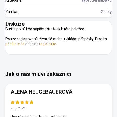
Kategorie
:
Výprodej nábytku
Záruka
:
2 roky
Diskuze
Buďte první, kdo napíše příspěvek k této položce.
Pouze registrovaní uživatelé mohou vkládat příspěvky. Prosím
přihlaste se
nebo se
registrujte
.
ALENA NEUGEBAUEROVÁ
26.5.2026
Rychlé jednání,ochota a vstřícnost.