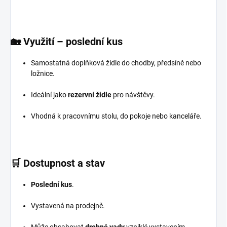
🏡
Využití – poslední kus
Samostatná doplňková židle do chodby, předsíně nebo
ložnice.
Ideální jako
rezervní židle
pro návštěvy.
Vhodná k pracovnímu stolu, do pokoje nebo kanceláře.
🛒
Dostupnost a stav
Poslední kus
.
Vystavená na prodejně.
Může obsahovat
drobné vady
vzniklé vystavením.