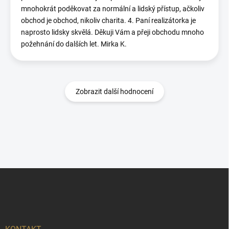
mnohokrát poděkovat za normální a lidský přístup, ačkoliv
obchod je obchod, nikoliv charita. 4. Paní realizátorka je
naprosto lidsky skvělá. Děkuji Vám a přeji obchodu mnoho
požehnání do dalších let. Mirka K.
Zobrazit další hodnocení
Z
á
p
a
t