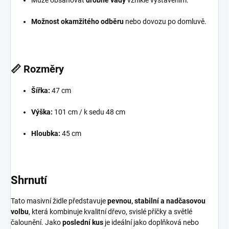
Možnost okamžitého odběru
nebo dovozu po domluvě.
📏
Rozměry
Šířka:
47 cm
Výška:
101 cm / k sedu 48 cm
Hloubka:
45 cm
Shrnutí
Tato masivní židle představuje
pevnou, stabilní a nadčasovou
volbu
, která kombinuje kvalitní dřevo, svislé příčky a světlé
čalounění. Jako
poslední kus
je ideální jako doplňková nebo