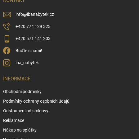
í
KONTAKT
info
@
ibanabytek.cz
+420 774 129 323
+420 571 141 203
Buďte s námi!
iba_nabytek
INFORMACE
Obchodní podmínky
Podmínky ochrany osobních údajů
Odstoupení od smlouvy
Reklamace
Nákup na splátky