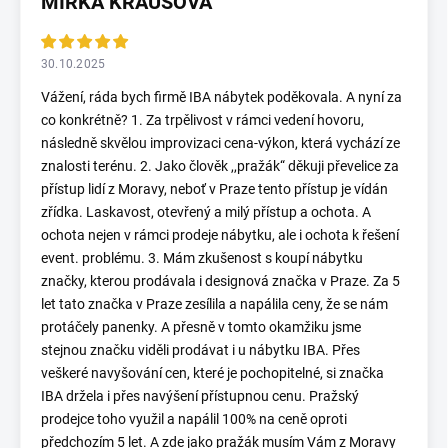
MIRKA KRAUSOVÁ
30.10.2025
Vážení, ráda bych firmě IBA nábytek poděkovala. A nyní za
co konkrétně? 1. Za trpělivost v rámci vedení hovoru,
následně skvělou improvizaci cena-výkon, která vychází ze
znalosti terénu. 2. Jako člověk ,,pražák“ děkuji převelice za
přístup lidí z Moravy, neboť v Praze tento přístup je vídán
zřídka. Laskavost, otevřený a milý přístup a ochota. A
ochota nejen v rámci prodeje nábytku, ale i ochota k řešení
event. problému. 3. Mám zkušenost s koupí nábytku
značky, kterou prodávala i designová značka v Praze. Za 5
let tato značka v Praze zesílila a napálila ceny, že se nám
protáčely panenky. A přesně v tomto okamžiku jsme
stejnou značku viděli prodávat i u nábytku IBA. Přes
veškeré navyšování cen, které je pochopitelné, si značka
IBA držela i přes navýšení přístupnou cenu. Pražský
prodejce toho využil a napálil 100% na ceně oproti
předchozím 5 let. A zde jako pražák musím Vám z Moravy