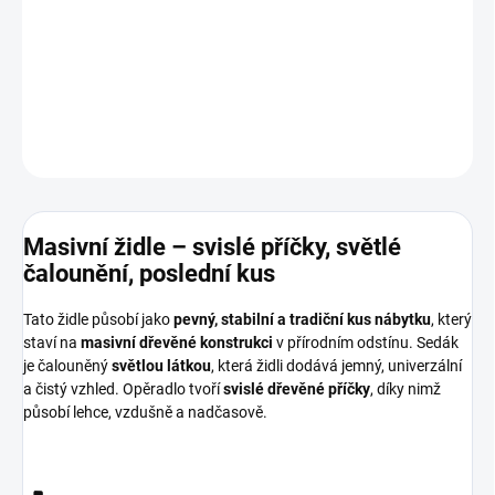
Kvalitní provedení
Masivní dřevo
DETAILNÍ INFORMACE
ZEPTAT SE
HLÍDAT
Masivní židle – svislé příčky, světlé
čalounění, poslední kus
Tato židle působí jako
pevný, stabilní a tradiční kus nábytku
, který
staví na
masivní dřevěné konstrukci
v přírodním odstínu. Sedák
je čalouněný
světlou látkou
, která židli dodává jemný, univerzální
a čistý vzhled. Opěradlo tvoří
svislé dřevěné příčky
, díky nimž
působí lehce, vzdušně a nadčasově.