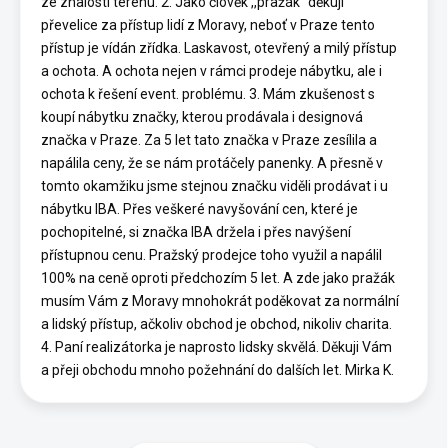
ze znalosti terénu. 2. Jako člověk ,,pražák“ děkuji
převelice za přístup lidí z Moravy, neboť v Praze tento
přístup je vídán zřídka. Laskavost, otevřený a milý přístup
a ochota. A ochota nejen v rámci prodeje nábytku, ale i
ochota k řešení event. problému. 3. Mám zkušenost s
koupí nábytku značky, kterou prodávala i designová
značka v Praze. Za 5 let tato značka v Praze zesílila a
napálila ceny, že se nám protáčely panenky. A přesně v
tomto okamžiku jsme stejnou značku viděli prodávat i u
nábytku IBA. Přes veškeré navyšování cen, které je
pochopitelné, si značka IBA držela i přes navýšení
přístupnou cenu. Pražský prodejce toho využil a napálil
100% na ceně oproti předchozím 5 let. A zde jako pražák
musím Vám z Moravy mnohokrát poděkovat za normální
a lidský přístup, ačkoliv obchod je obchod, nikoliv charita.
4. Paní realizátorka je naprosto lidsky skvělá. Děkuji Vám
a přeji obchodu mnoho požehnání do dalších let. Mirka K.