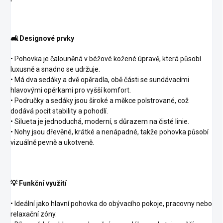
🛋️ Designové prvky
• Pohovka je čalouněná v béžové kožené úpravě, která působí
luxusně a snadno se udržuje.
• Má dva sedáky a dvě opěradla, obě části se sundávacími
hlavovými opěrkami pro vyšší komfort.
• Područky a sedáky jsou široké a měkce polstrované, což
dodává pocit stability a pohodlí.
• Silueta je jednoduchá, moderní, s důrazem na čisté linie.
• Nohy jsou dřevěné, krátké a nenápadné, takže pohovka působí
vizuálně pevně a ukotveně.
💡 Funkční využití
• Ideální jako hlavní pohovka do obývacího pokoje, pracovny nebo
relaxační zóny.