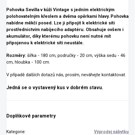
Pohovka Sevilla
v kůži Vintage s jedním elektrickým
polohovatelným křeslem a dvěma opěrkami hlavy.
Pohovka
nabídne měkčí posed. Lze ji připojit k elektrické síti
prostřednictvím nabíjecího
adaptéru
. Obsahuje ovšem i
akumulátor, díky kterému pohovku není nutné mít
připojenou
k elektrické síti neustále.
Rozměry:
šířka - 180 cm, područky - 20 cm, výška sedu - 46
cm, hloubka - 100 cm.
V případě dalších dotazů nás, prosím, neváhejte kontaktovat.
Jedná se o vystavený kus v dobrém stavu.
Doplňkové parametry
Kategorie
:
Výprodej nábytku