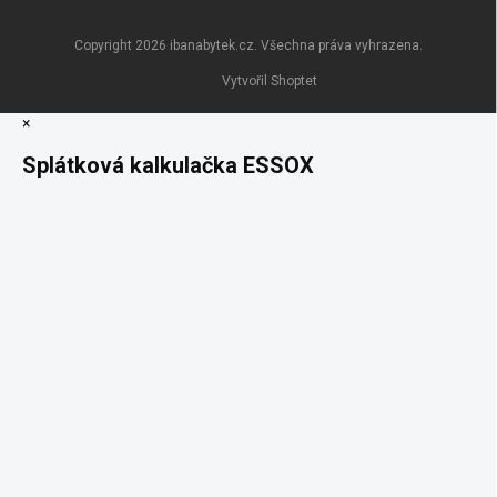
Copyright 2026
ibanabytek.cz
. Všechna práva vyhrazena.
Vytvořil Shoptet
×
Splátková kalkulačka ESSOX