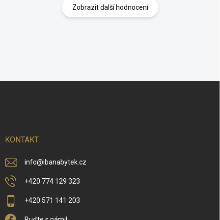
Zobrazit další hodnocení
Z
á
p
a
t
í
KONTAKT
info
@
ibanabytek.cz
+420 774 129 323
+420 571 141 203
Buďte s námi!