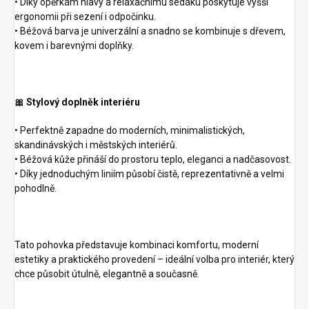
• Díky opěrkám hlavy a relaxačnímu sedáku poskytuje vyšší
ergonomii při sezení i odpočinku.
• Béžová barva je univerzální a snadno se kombinuje s dřevem,
kovem i barevnými doplňky.
🎀 Stylový doplněk interiéru
• Perfektně zapadne do moderních, minimalistických,
skandinávských i městských interiérů.
• Béžová kůže přináší do prostoru teplo, eleganci a nadčasovost.
• Díky jednoduchým liniím působí čistě, reprezentativně a velmi
pohodlně.
Tato pohovka představuje kombinaci komfortu, moderní
estetiky a praktického provedení – ideální volba pro interiér, který
chce působit útulně, elegantně a současně.