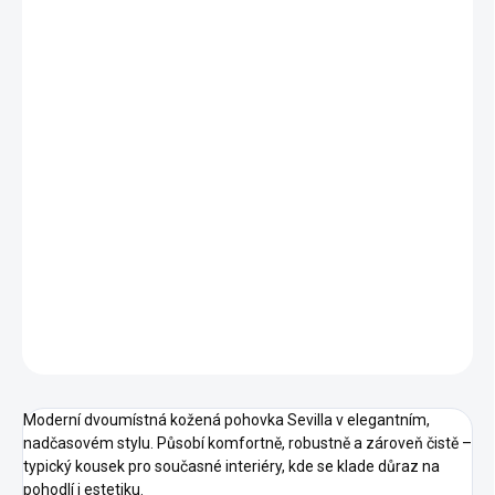
Elegantní vzhled umocněný kůží Vintage
Elektrické polohovatelné křeslo
Bezkabelový zdroj elektřiny díky akumulátoru
Měkký a pohodlný posed
Velké područky
Vhodná do menších prostorů
Opěrky hlavy
DETAILNÍ INFORMACE
ZEPTAT SE
HLÍDAT
Moderní dvoumístná kožená pohovka Sevilla v elegantním,
nadčasovém stylu. Působí komfortně, robustně a zároveň čistě –
typický kousek pro současné interiéry, kde se klade důraz na
pohodlí i estetiku.