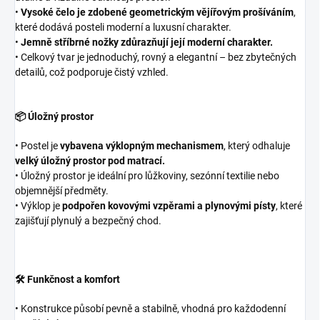
•
Vysoké čelo je zdobené geometrickým vějířovým prošíváním
,
které dodává posteli moderní a luxusní charakter.
•
Jemně stříbrné nožky zdůrazňují její moderní charakter.
• Celkový tvar je jednoduchý, rovný a elegantní – bez zbytečných
detailů, což podporuje čistý vzhled.
📦 Úložný prostor
• Postel je
vybavena výklopným mechanismem
, který odhaluje
velký úložný prostor pod matrací.
• Úložný prostor je ideální pro lůžkoviny, sezónní textilie nebo
objemnější předměty.
• Výklop je
podpořen kovovými vzpěrami a plynovými písty
, které
zajišťují plynulý a bezpečný chod.
🛠️ Funkčnost a komfort
• Konstrukce působí pevně a stabilně, vhodná pro každodenní