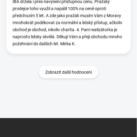
IBA držela i přes navýšení přístupnou cenu. Pražský
prodejce toho využil a napálil 100% na ceně oproti
předchozím 5 let. A zde jako pražák musím Vám z Moravy
mnohokrát poděkovat za normální a lidský přístup, ačkoliv
obchod je obchod, nikoliv charita. 4. Paní realizátorka je
naprosto lidsky skvělá. Děkuji Vám a přeji obchodu mnoho
požehnání do dalších let. Mirka K.
Zobrazit další hodnocení
Z
á
p