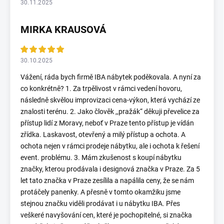
30.11.2025
MIRKA KRAUSOVÁ
30.10.2025
Vážení, ráda bych firmě IBA nábytek poděkovala. A nyní za
co konkrétně? 1. Za trpělivost v rámci vedení hovoru,
následně skvělou improvizaci cena-výkon, která vychází ze
znalosti terénu. 2. Jako člověk ,,pražák“ děkuji převelice za
přístup lidí z Moravy, neboť v Praze tento přístup je vídán
zřídka. Laskavost, otevřený a milý přístup a ochota. A
ochota nejen v rámci prodeje nábytku, ale i ochota k řešení
event. problému. 3. Mám zkušenost s koupí nábytku
značky, kterou prodávala i designová značka v Praze. Za 5
let tato značka v Praze zesílila a napálila ceny, že se nám
protáčely panenky. A přesně v tomto okamžiku jsme
stejnou značku viděli prodávat i u nábytku IBA. Přes
veškeré navyšování cen, které je pochopitelné, si značka