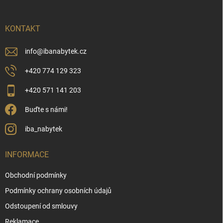
a
t
í
KONTAKT
info
@
ibanabytek.cz
+420 774 129 323
+420 571 141 203
Buďte s námi!
iba_nabytek
INFORMACE
Obchodní podmínky
Podmínky ochrany osobních údajů
Odstoupení od smlouvy
Reklamace