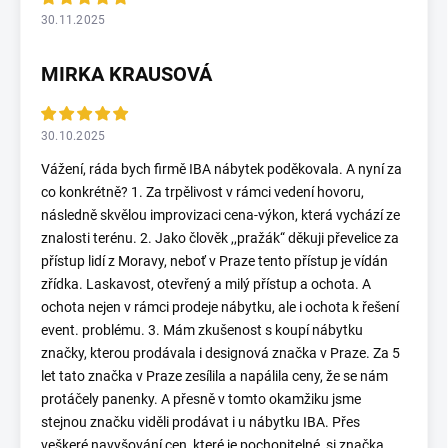
30.11.2025
MIRKA KRAUSOVÁ
30.10.2025
Vážení, ráda bych firmě IBA nábytek poděkovala. A nyní za
co konkrétně? 1. Za trpělivost v rámci vedení hovoru,
následně skvělou improvizaci cena-výkon, která vychází ze
znalosti terénu. 2. Jako člověk ,,pražák“ děkuji převelice za
přístup lidí z Moravy, neboť v Praze tento přístup je vídán
zřídka. Laskavost, otevřený a milý přístup a ochota. A
ochota nejen v rámci prodeje nábytku, ale i ochota k řešení
event. problému. 3. Mám zkušenost s koupí nábytku
značky, kterou prodávala i designová značka v Praze. Za 5
let tato značka v Praze zesílila a napálila ceny, že se nám
protáčely panenky. A přesně v tomto okamžiku jsme
stejnou značku viděli prodávat i u nábytku IBA. Přes
veškeré navyšování cen, které je pochopitelné, si značka