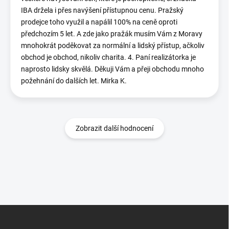
IBA držela i přes navýšení přístupnou cenu. Pražský
prodejce toho využil a napálil 100% na ceně oproti
předchozím 5 let. A zde jako pražák musím Vám z Moravy
mnohokrát poděkovat za normální a lidský přístup, ačkoliv
obchod je obchod, nikoliv charita. 4. Paní realizátorka je
naprosto lidsky skvělá. Děkuji Vám a přeji obchodu mnoho
požehnání do dalších let. Mirka K.
Zobrazit další hodnocení
Z
á