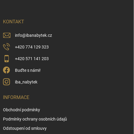
p
a
t
í
KONTAKT
info
@
ibanabytek.cz
+420 774 129 323
+420 571 141 203
Buďte s námi!
iba_nabytek
INFORMACE
Obchodní podmínky
Podmínky ochrany osobních údajů
Odstoupení od smlouvy