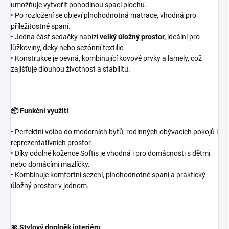
umožňuje vytvořit pohodlnou spací plochu.
• Po rozložení se objeví plnohodnotná matrace, vhodná pro
příležitostné spaní.
• Jedna část sedačky nabízí
velký úložný prostor,
ideální pro
lůžkoviny, deky nebo sezónní textilie.
• Konstrukce je pevná, kombinující kovové prvky a lamely, což
zajišťuje dlouhou životnost a stabilitu.
📦 Funkční využití
• Perfektní volba do moderních bytů, rodinných obývacích pokojů i
reprezentativních prostor.
• Díky odolné kožence Softis je vhodná i pro domácnosti s dětmi
nebo domácími mazlíčky.
• Kombinuje komfortní sezení, plnohodnotné spaní a praktický
úložný prostor v jednom.
🎀 Stylový doplněk interiéru