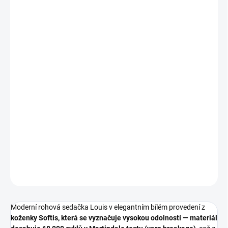
Jedinečná kvalita
Šířka 347 cm
Tvar U
Plnohodnotný komfort
Spací plocha 123x254 cm
Velký úložný prostor
Nastavitelné opěrky hlavy
Vysoké nožky pro snadný úklid
DETAILNÍ INFORMACE
ZEPTAT SE
HLÍDAT
Moderní rohová sedačka Louis v elegantním bílém provedení z
koženky Softis, která se vyznačuje vysokou odolností — materiál