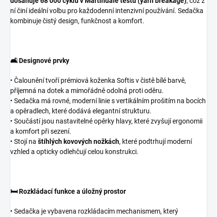
dosahuje 68 000 cyklů v Martindale testu (yarn breakage)
, což z
ní činí ideální volbu pro každodenní intenzivní používání. Sedačka
kombinuje čistý design, funkčnost a komfort.
🛋️ Designové prvky
• Čalounění tvoří prémiová koženka Softis v čistě bílé barvě,
příjemná na dotek a mimořádně odolná proti oděru.
• Sedačka má rovné, moderní linie s vertikálním prošitím na bocích
a opěradlech, které dodává elegantní strukturu.
• Součástí jsou nastavitelné opěrky hlavy, které zvyšují ergonomii
a komfort při sezení.
• Stojí na
štíhlých kovových nožkách
, které podtrhují moderní
vzhled a opticky odlehčují celou konstrukci.
🛏️ Rozkládací funkce a úložný prostor
• Sedačka je vybavena rozkládacím mechanismem, který