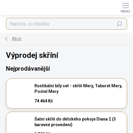
Přejít
na
obsah
Hledat
Akce
Výprodej skříní
Nejprodávanější
Rustikální bílý set - skříň Mery, Taburet Mery,
Postel Mery
74 464 Kč
Šatní skříň do dětského pokoje Diana 2 (3
barevné provedení)