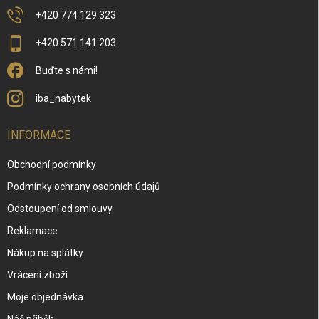
ý
p
+420 774 129 323
i
s
+420 571 141 203
u
Buďte s námi!
iba_nabytek
INFORMACE
Obchodní podmínky
Podmínky ochrany osobních údajů
Odstoupení od smlouvy
Reklamace
Nákup na splátky
Vrácení zboží
Moje objednávka