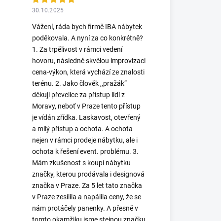
30.10.2025
Vážení, ráda bych firmě IBA nábytek
poděkovala. A nyní za co konkrétně?
1. Za trpělivost v rámci vedení
hovoru, následně skvělou improvizaci
cena-výkon, která vychází ze znalosti
terénu. 2. Jako člověk ,,pražák“
děkuji převelice za přístup lidí z
Moravy, neboť v Praze tento přístup
je vídán zřídka. Laskavost, otevřený
a milý přístup a ochota. A ochota
nejen v rámci prodeje nábytku, ale i
ochota k řešení event. problému. 3.
Mám zkušenost s koupí nábytku
značky, kterou prodávala i designová
značka v Praze. Za 5 let tato značka
v Praze zesílila a napálila ceny, že se
nám protáčely panenky. A přesně v
tomto okamžiku jsme stejnou značku