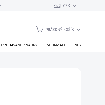
CZK
Vrácení zboží
Moje objednávka
Náš příběh
Kontakt
PRÁZDNÝ KOŠÍK
NÁKUPNÍ
KOŠÍK
PRODÁVANÉ ZNAČKY
INFORMACE
NOVINKY
 Kč