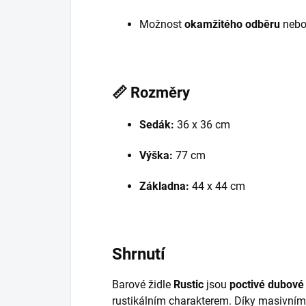
Možnost
okamžitého odběru
neb
📏
Rozměry
Sedák:
36 x 36 cm
Výška:
77 cm
Základna:
44 x 44 cm
Shrnutí
Barové židle
Rustic
jsou
poctivé dubové
rustikálním charakterem. Díky masivnímu 