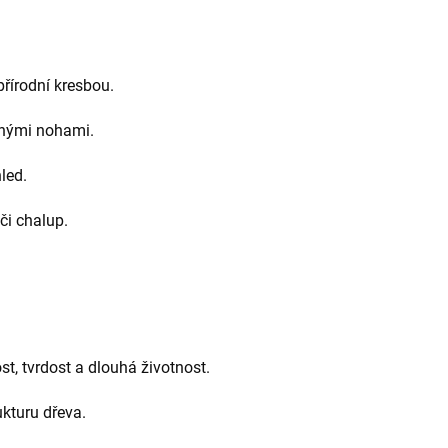
řírodní kresbou.
vnými nohami.
led.
či chalup.
t, tvrdost a dlouhá životnost.
kturu dřeva.