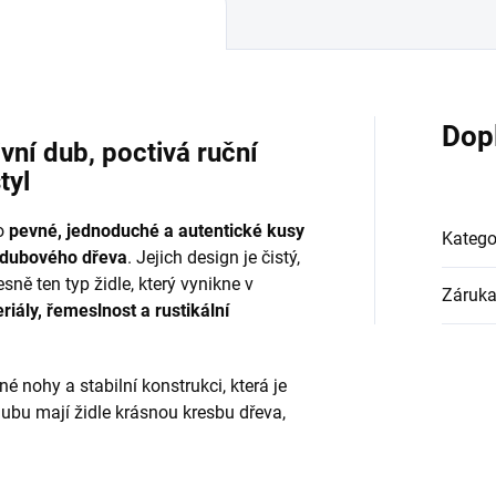
Dop
vní dub, poctivá ruční
tyl
o
pevné, jednoduché a autentické kusy
Katego
 dubového dřeva
. Jejich design je čistý,
ně ten typ židle, který vynikne v
Záruk
riály, řemeslnost a rustikální
vné nohy a stabilní konstrukci, která je
dubu mají židle krásnou kresbu dřeva,