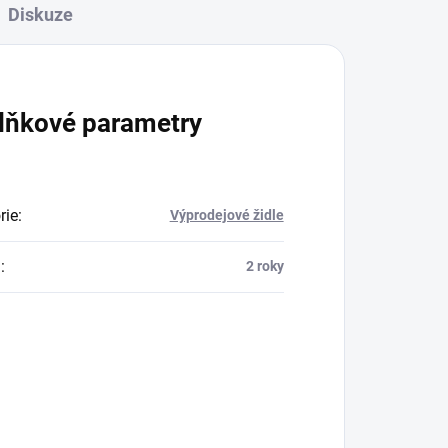
Diskuze
lňkové parametry
rie
:
Výprodejové židle
a
:
2 roky