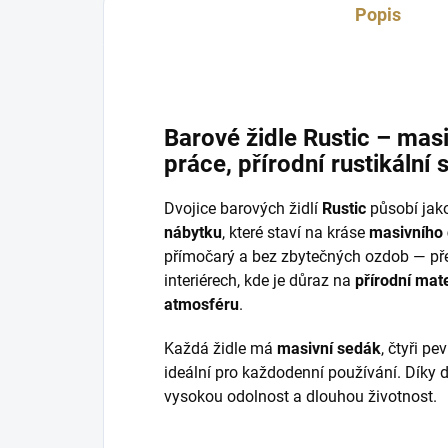
Popis
Barové židle Rustic – masi
práce, přírodní rustikální s
Dvojice barových židlí
Rustic
působí jak
nábytku
, které staví na kráse
masivního
přímočarý a bez zbytečných ozdob — přes
interiérech, kde je důraz na
přírodní mate
atmosféru
.
Každá židle má
masivní sedák
, čtyři pe
ideální pro každodenní používání. Díky 
vysokou odolnost a dlouhou životnost.