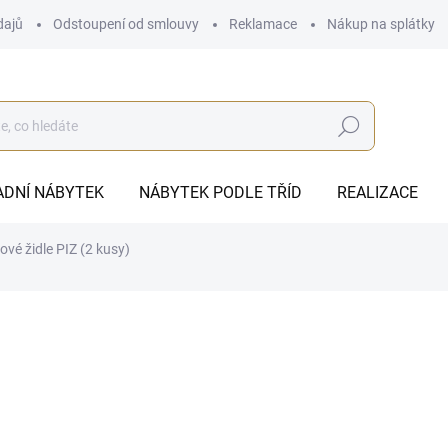
dajů
Odstoupení od smlouvy
Reklamace
Nákup na splátky
Hledat
ADNÍ NÁBYTEK
NÁBYTEK PODLE TŘÍD
REALIZACE
ové židle PIZ (2 kusy)
3 300 Kč
2 500
ZDARMA
2 066,12 Kč bez DPH
Měrná
SKLADEM
cena: