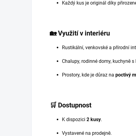
Každý kus je originál díky přiroze
🏡
Využití v interiéru
Rustikální, venkovské a přírodní int
Chalupy, rodinné domy, kuchyně s
Prostory, kde je důraz na
poctivý m
🛒
Dostupnost
K dispozici
2 kusy
.
Vystavené na prodejně.