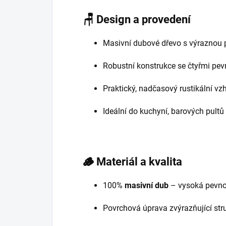
🪑
Design a provedení
Masivní dubové dřevo s výraznou p
Robustní konstrukce se čtyřmi pe
Praktický, nadčasový rustikální vzh
Ideální do kuchyní, barových pultů 
🪵
Materiál a kvalita
100%
masivní dub
– vysoká pevnos
Povrchová úprava zvýrazňující stru