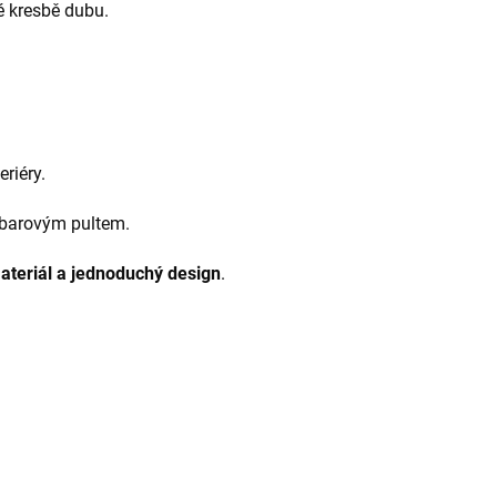
né kresbě dubu.
eriéry.
 barovým pultem.
ateriál a jednoduchý design
.