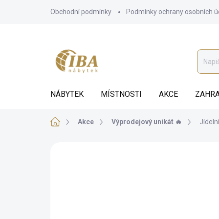
Přejít
Obchodní podmínky
Podmínky ochrany osobních ú
na
obsah
NÁBYTEK
MÍSTNOSTI
AKCE
ZAHRA
Domů
Akce
Výprodejový unikát 🔥
Jídeln
AKCE