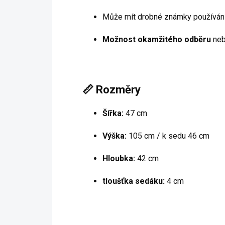
Může mít drobné známky používání
Možnost okamžitého odběru
neb
📏
Rozměry
Šířka:
47 cm
Výška:
105 cm / k sedu 46 cm
Hloubka:
42 cm
tloušťka sedáku:
4 cm