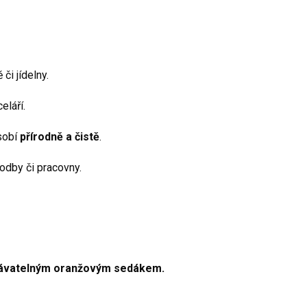
či jídelny.
eláří.
sobí
přírodně a čistě
.
hodby či pracovny.
ávatelným oranžovým sedákem.