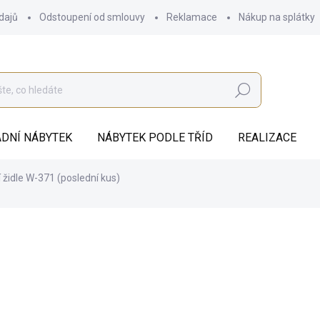
dajů
Odstoupení od smlouvy
Reklamace
Nákup na splátky
Hledat
DNÍ NÁBYTEK
NÁBYTEK PODLE TŘÍD
REALIZACE
í židle W-371 (poslední kus)
2 850 Kč
1 990
ZDARMA
1 644,63 Kč bez DPH
Měrná
SKLADEM
cena: