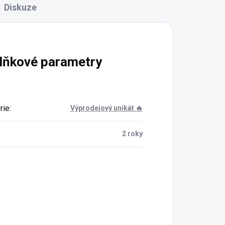
Diskuze
lňkové parametry
rie
:
Výprodejový unikát 🔥
:
2 roky