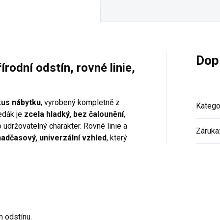
Dop
írodní odstín, rovné linie,
 kus nábytku
, vyrobený kompletně z
Katego
edák je
zcela hladký, bez čalounění
,
o udržovatelný charakter. Rovné linie a
Záruka
nadčasový, univerzální vzhled
, který
m odstínu.