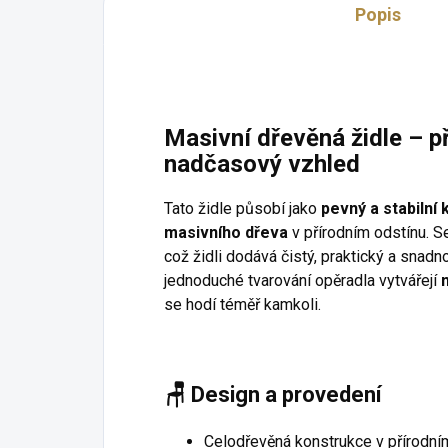
Popis
Masivní dřevěná židle – př
nadčasový vzhled
Tato židle působí jako
pevný a stabilní
masivního dřeva
v přírodním odstínu. S
což židli dodává čistý, praktický a snadn
jednoduché tvarování opěradla vytvářejí
se hodí téměř kamkoli.
🪑
Design a provedení
Celodřevěná konstrukce v přírodní