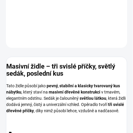
Kvalitní provedení
Masivní kostra
DETAILNÍ INFORMACE
ZEPTAT SE
HLÍDAT
Masivní židle – tři svislé příčky, světlý
sedák, poslední kus
Tato židle působí jako
pevný, stabilní a klasicky tvarovaný kus
nábytku
, který staví na
masivní dřevěné konstrukci
v tmavém,
elegantním odstínu. Sedák je čalouněný
světlou látkou
, která židli
dodává jemný, čistý a univerzální vzhled. Opěradlo tvoří
tři svislé
dřevěné příčky
, díky nimž působí lehce, vzdušně a nadčasově.