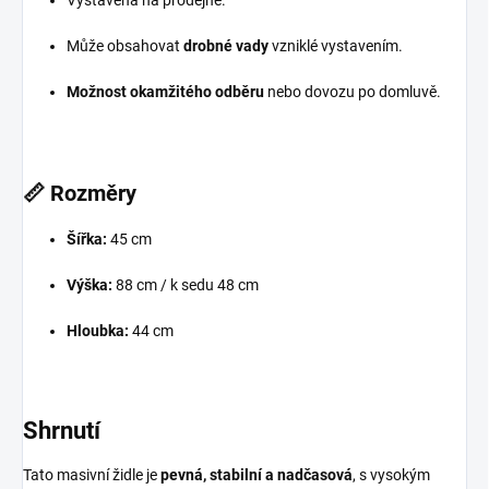
Může obsahovat
drobné vady
vzniklé vystavením.
Možnost okamžitého odběru
nebo dovozu po domluvě.
📏
Rozměry
Šířka:
45 cm
Výška:
88 cm / k sedu 48 cm
Hloubka:
44 cm
Shrnutí
Tato masivní židle je
pevná, stabilní a nadčasová
, s vysokým