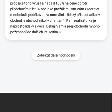
prodejce toho využil a napálil 100% na ceně oproti
předchozím 5 let. A zde jako pražák musím Vám z Moravy
mnohokrát poděkovat za normální a lidský přístup, ačkoliv
obchod je obchod, nikoliv charita. 4. Paní realizátorka je
naprosto lidsky skvělá. Děkuji Vám a přeji obchodu mnoho
požehnání do dalších let. Mirka K.
Zobrazit další hodnocení
Z
á
p
a