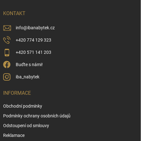
t
í
KONTAKT
info
@
ibanabytek.cz
+420 774 129 323
+420 571 141 203
Buďte s námi!
iba_nabytek
INFORMACE
Obchodní podmínky
Podmínky ochrany osobních údajů
Odstoupení od smlouvy
Reklamace