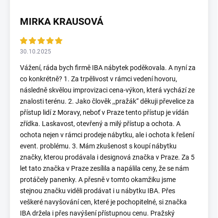
MIRKA KRAUSOVÁ
30.10.2025
Vážení, ráda bych firmě IBA nábytek poděkovala. A nyní za
co konkrétně? 1. Za trpělivost v rámci vedení hovoru,
následně skvělou improvizaci cena-výkon, která vychází ze
znalosti terénu. 2. Jako člověk ,,pražák“ děkuji převelice za
přístup lidí z Moravy, neboť v Praze tento přístup je vídán
zřídka. Laskavost, otevřený a milý přístup a ochota. A
ochota nejen v rámci prodeje nábytku, ale i ochota k řešení
event. problému. 3. Mám zkušenost s koupí nábytku
značky, kterou prodávala i designová značka v Praze. Za 5
let tato značka v Praze zesílila a napálila ceny, že se nám
protáčely panenky. A přesně v tomto okamžiku jsme
stejnou značku viděli prodávat i u nábytku IBA. Přes
veškeré navyšování cen, které je pochopitelné, si značka
IBA držela i přes navýšení přístupnou cenu. Pražský