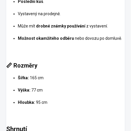
Poslední kus
.
Vystavený na prodejně.
Může mít
drobné známky používání
z vystavení.
Možnost okamžitého odběru
nebo dovozu po domluvě.
📏
Rozměry
Šířka:
165 cm
Výška:
77 cm
Hloubka:
95 cm
Shrnutí