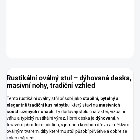
Kvalitní materiály
Masivní dřevo
Oválný design
DETAILNÍ INFORMACE
ZEPTAT SE
HLÍDAT
Rustikální
oválný
stůl
–
dýhovaná
deska,
masivní
nohy,
tradiční
vzhled
Tento rustikální oválný stůl působí jako
stabilní, bytelný a
elegantně tradiční kus nábytku
, který staví na
masivních
soustružených nohách
. Ty dodávají stolu charakter, vizuální
váhu a typický rustikální výraz. Horní deska je
dýhovaná
, v
tmavém přírodním odstínu, s jemnou kresbou dřeva a měkkým
oválným tvarem, díky kterému stůl působí přívětivě a dobře se
kolem něj sedí.