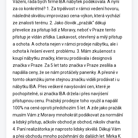
Vážení, ráda bych firmě IBA nábytek poděkovala. A nyní
za co konkrétně? 1. Za trpělivost v rámci vedení hovoru,
následně skvělou improvizaci cena-výkon, která vychází
ze znalosti terénu. 2. Jako člověk ,,pražák“ děkuji
převelice za přístup lidí z Moravy, neboť v Praze tento
přístup je vídán zřídka. Laskavost, otevřený a milý přístup
a ochota. A ochota nejen v rámci prodeje nábytku, ale i
ochota k řešení event. problému. 3. Mám zkušenost s
koupí nábytku značky, kterou prodávala i designová
značka v Praze. Za 5 let tato značka v Praze zesílila a
napálila ceny, že se nám protáčely panenky. A přesně v
tomto okamžiku jsme stejnou značku viděli prodávat i u
nábytku IBA. Přes veškeré navyšování cen, které je
pochopitelné, si značka IBA držela i přes navýšení
přístupnou cenu. Pražský prodejce toho využil a napálil
100% na ceně oproti předchozím 5 let. A zde jako pražák
musím Vám z Moravy mnohokrát poděkovat za normální
a lidský přístup, ačkoliv obchod je obchod, nikoliv charita.
4. Paní realizátorka je naprosto lidsky skvělá. Děkuji Vám
a přeji obchodu mnoho požehnání do dalších let. Mirka K.