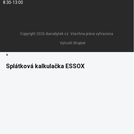
8:30-13:00
Copyright 2026
ibanabytek.cz
. Všechna práva vyhrazena.
Vytvořil Shoptet
×
Splátková kalkulačka ESSOX