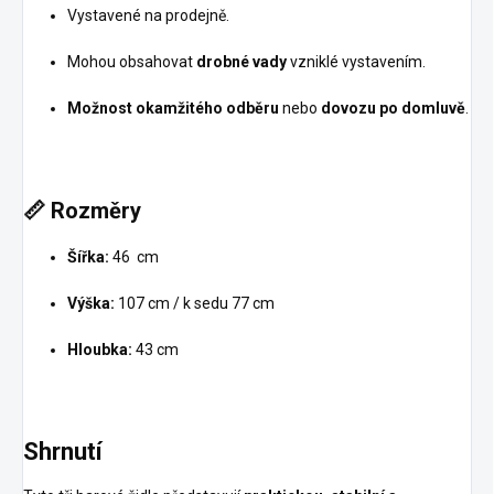
Vystavené na prodejně.
Mohou obsahovat
drobné vady
vzniklé vystavením.
Možnost okamžitého odběru
nebo
dovozu po domluvě
.
📏
Rozměry
Šířka:
46 cm
Výška:
107 cm / k sedu 77 cm
Hloubka:
43 cm
Shrnutí