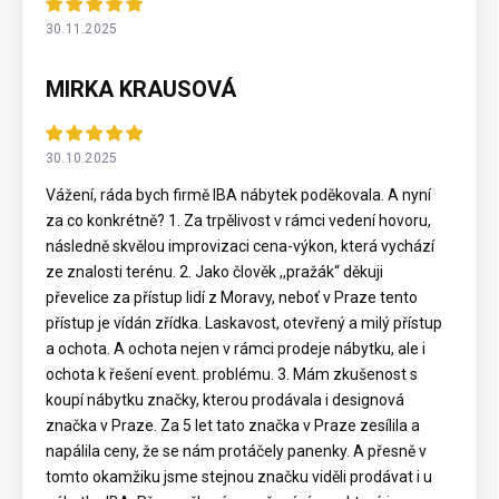
30.11.2025
MIRKA KRAUSOVÁ
30.10.2025
Vážení, ráda bych firmě IBA nábytek poděkovala. A nyní
za co konkrétně? 1. Za trpělivost v rámci vedení hovoru,
následně skvělou improvizaci cena-výkon, která vychází
ze znalosti terénu. 2. Jako člověk ,,pražák“ děkuji
převelice za přístup lidí z Moravy, neboť v Praze tento
přístup je vídán zřídka. Laskavost, otevřený a milý přístup
a ochota. A ochota nejen v rámci prodeje nábytku, ale i
ochota k řešení event. problému. 3. Mám zkušenost s
koupí nábytku značky, kterou prodávala i designová
značka v Praze. Za 5 let tato značka v Praze zesílila a
napálila ceny, že se nám protáčely panenky. A přesně v
tomto okamžiku jsme stejnou značku viděli prodávat i u