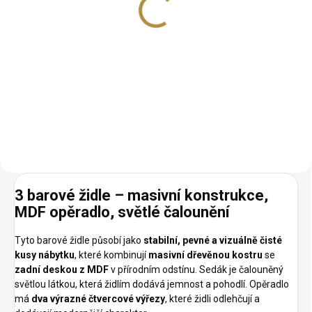
3 570 Kč
−
+
Do košíku
Kvalitní provedení Výhodný set
3 barové židle – masivní konstrukce,
MDF opěradlo, světlé čalounění
Tyto barové židle působí jako
stabilní, pevné a vizuálně čisté
kusy nábytku
, které kombinují
masivní dřevěnou kostru
se
zadní deskou z MDF
v přírodním odstínu. Sedák je čalouněný
světlou látkou, která židlím dodává jemnost a pohodlí. Opěradlo
má
dva výrazné čtvercové výřezy
, které židli odlehčují a