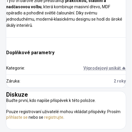
Tyto tři barové židle představují
praktickou, stabilní a
nadčasovou volbu
, která kombinuje masivní dřevo, MDF
opěradlo a pohodlné světlé čalounění. Díky svému
jednoduchému, moderně‑klasickému designu se hodí do široké
škály interiérů.
Doplňkové parametry
Kategorie
:
Výprodejový unikát 🔥
Záruka
:
2 roky
Diskuze
Buďte první, kdo napíše příspěvek k této položce.
Pouze registrovaní uživatelé mohou vkládat příspěvky. Prosím
přihlaste se
nebo se
registrujte
.