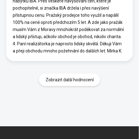
nábytku IBA. Přes veškeré navyšování cen, které je
pochopitelné, si značka IBA držela i přes navýšení
přístupnou cenu. Pražský prodejce toho využil a napálil
100% na ceně oproti předchozím 5 let. A zde jako pražák
musím Vám z Moravy mnohokrát poděkovat za normální
a lidský přístup, ačkoliv obchod je obchod, nikoliv charita.
4. Paní realizátorka je naprosto lidsky skvělá. Děkuji Vám
a přeji obchodu mnoho požehnání do dalších let. Mirka K.
Zobrazit další hodnocení
Z
á