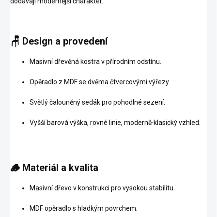
dodávají modernější charakter.
🪑
Design a provedení
Masivní dřevěná kostra v přírodním odstínu.
Opěradlo z MDF se dvěma čtvercovými výřezy.
Světlý čalouněný sedák pro pohodlné sezení.
Vyšší barová výška, rovné linie, moderně‑klasický vzhled.
🪵
Materiál a kvalita
Masivní dřevo v konstrukci pro vysokou stabilitu.
MDF opěradlo s hladkým povrchem.