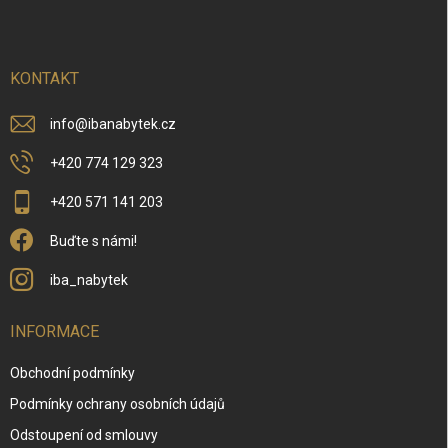
p
a
t
í
KONTAKT
info
@
ibanabytek.cz
+420 774 129 323
+420 571 141 203
Buďte s námi!
iba_nabytek
INFORMACE
Obchodní podmínky
Podmínky ochrany osobních údajů
Odstoupení od smlouvy