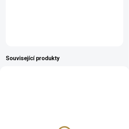
Kvalitní provedení
Výhodny set
DETAILNÍ INFORMACE
ZEPTAT SE
HLÍDAT
Související produkty
AKCE
ZDARMA
Set 3 židlí C-1506