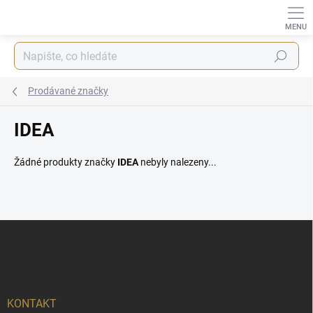
Přejít
na
obsah
Hledat
Prodávané značky
IDEA
Žádné produkty značky
IDEA
nebyly nalezeny...
Z
á
p
a
t
í
KONTAKT