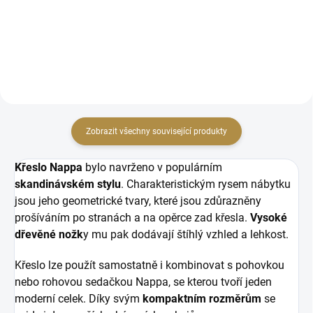
nožky pro snadný průjezd
nožky Rozměry: délka 56 cm x
robotických vysavačů.
šířka 56 cm x výška 45 cm
Jednoduchý rozklad na spaní
Možnost...
Zobrazit všechny související produkty
Křeslo Nappa
bylo navrženo v populárním
skandinávském stylu
. Charakteristickým rysem nábytku
jsou jeho geometrické tvary, které jsou zdůrazněny
prošíváním po stranách a na opěrce zad křesla.
Vysoké
dřevěné nožk
y mu pak dodávají štíhlý vzhled a lehkost.
Křeslo lze použít samostatně i kombinovat s pohovkou
nebo rohovou sedačkou Nappa, se kterou tvoří jeden
moderní celek. Díky svým
kompaktním rozměrům
se