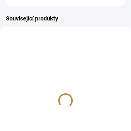
Související produkty
BEZ KOMPROMISŮ
BEZ KOMPROMISŮ
ZDARMA
ZDARMA
Taburet s úložným
Rohová sedačka NAPPA
prostorem NAPPA
29 256 Kč
od
5 830 Kč
od
Detail
Detail
Skandinávský styl Pohodlný sed
Opěrky rukou a zad s elegantním
Jednoduchý vzhled Úložný
prošíváním Vysoké dřevěné
prostor Pohodlný sed Dřevěné