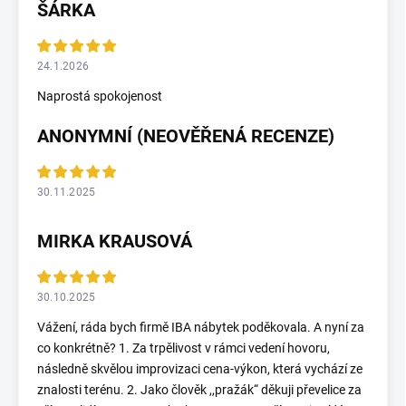
ŠÁRKA
24.1.2026
Naprostá spokojenost
ANONYMNÍ (NEOVĚŘENÁ RECENZE)
30.11.2025
MIRKA KRAUSOVÁ
30.10.2025
Vážení, ráda bych firmě IBA nábytek poděkovala. A nyní za
co konkrétně? 1. Za trpělivost v rámci vedení hovoru,
následně skvělou improvizaci cena-výkon, která vychází ze
znalosti terénu. 2. Jako člověk ,,pražák“ děkuji převelice za