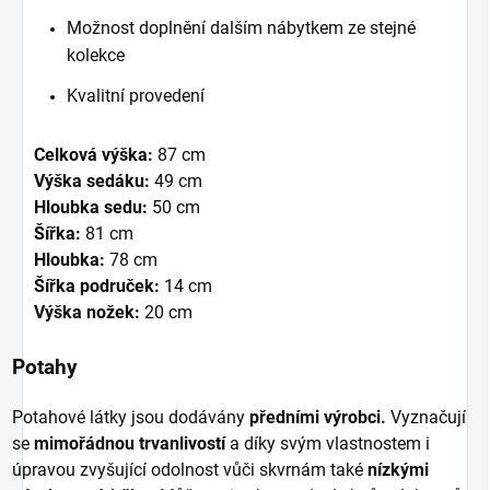
Možnost doplnění dalším nábytkem ze stejné
kolekce
Kvalitní provedení
Celková výška:
87 cm
Výška sedáku:
49 cm
Hloubka sedu:
50 cm
Šířka:
81 cm
Hloubka:
78 cm
Šířka područek:
14 cm
Výška nožek:
20 cm
Potahy
Potahové látky jsou dodávány
předními výrobci.
Vyznačují
se
mimořádnou trvanlivostí
a díky svým vlastnostem i
úpravou zvyšující odolnost vůči skvrnám také
nízkými