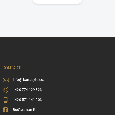
Z
á
p
a
t
í
KONTAKT
info
@
ibanabytek.cz
+420 774 129 323
+420 571 141 203
Buďte s námi!