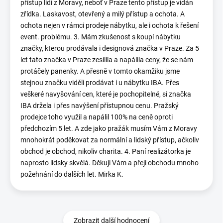
přístup lidí z Moravy, neboť v Praze tento přístup je vídán
zřídka. Laskavost, otevřený a milý přístup a ochota. A
ochota nejen v rámci prodeje nábytku, ale i ochota k řešení
event. problému. 3. Mám zkušenost s koupí nábytku
značky, kterou prodávala i designová značka v Praze. Za 5
let tato značka v Praze zesílila a napálila ceny, že se nám
protáčely panenky. A přesně v tomto okamžiku jsme
stejnou značku viděli prodávat i u nábytku IBA. Přes
veškeré navyšování cen, které je pochopitelné, si značka
IBA držela i přes navýšení přístupnou cenu. Pražský
prodejce toho využil a napálil 100% na ceně oproti
předchozím 5 let. A zde jako pražák musím Vám z Moravy
mnohokrát poděkovat za normální a lidský přístup, ačkoliv
obchod je obchod, nikoliv charita. 4. Paní realizátorka je
naprosto lidsky skvělá. Děkuji Vám a přeji obchodu mnoho
požehnání do dalších let. Mirka K.
Zobrazit další hodnocení