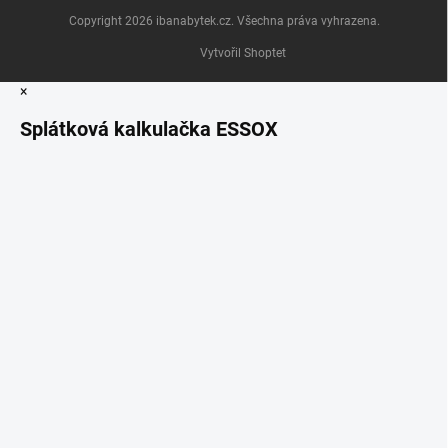
Copyright 2026
ibanabytek.cz
. Všechna práva vyhrazena.
Vytvořil Shoptet
×
Splátková kalkulačka ESSOX