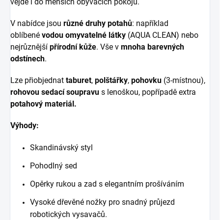
vejde i do menších obývacích pokojů.
V nabídce jsou
různé druhy potahů
: například
oblíbené
vodou omyvatelné látky
(AQUA CLEAN) nebo
nejrůznější
přírodní kůže
. Vše v
mnoha barevných
odstínech
.
Lze přiobjednat
taburet
,
polštářky
,
pohovku
(3-místnou),
rohovou sedací soupravu
s lenoškou, popřípadě extra
potahový materiál.
Výhody:
Skandinávský styl
Pohodlný sed
Opěrky rukou a zad s elegantním prošíváním
Vysoké dřevěné nožky pro snadný průjezd
robotických vysavačů.