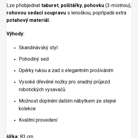
Lze přiobjednat
taburet
,
polštářky
,
pohovku
(3-místnou),
rohovou sedací soupravu
s lenoškou, popřípadě extra
potahový materiál.
Výhody:
Skandinávský styl
Pohodlný sed
Opěrky rukou a zad s elegantním prošíváním
Vysoké dřevěné nožky pro snadný průjezd
robotických vysavačů.
Možnost doplnění dalším nábytkem ze stejné
kolekce
Kvalitní provedení
šířka:
83 cm