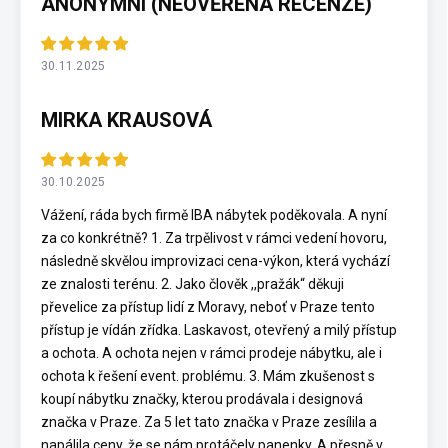
ANONYMNÍ (NEOVĚŘENÁ RECENZE)
30.11.2025
MIRKA KRAUSOVÁ
30.10.2025
Vážení, ráda bych firmě IBA nábytek poděkovala. A nyní
za co konkrétně? 1. Za trpělivost v rámci vedení hovoru,
následně skvělou improvizaci cena-výkon, která vychází
ze znalosti terénu. 2. Jako člověk ,,pražák“ děkuji
převelice za přístup lidí z Moravy, neboť v Praze tento
přístup je vídán zřídka. Laskavost, otevřený a milý přístup
a ochota. A ochota nejen v rámci prodeje nábytku, ale i
ochota k řešení event. problému. 3. Mám zkušenost s
koupí nábytku značky, kterou prodávala i designová
značka v Praze. Za 5 let tato značka v Praze zesílila a
napálila ceny, že se nám protáčely panenky. A přesně v