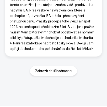
tomto okamžiku jsme stejnou značku viděli prodávat i u
nábytku IBA. Přes veškeré navyšování cen, které je
pochopitelné, si značka IBA držela i přes navýšení
přístupnou cenu. Pražský prodejce toho využil a napálil
100% na ceně oproti předchozím 5 let. A zde jako pražák
musím Vám z Moravy mnohokrát poděkovat za normální
a lidský přístup, ačkoliv obchod je obchod, nikoliv charita.
4. Paní realizátorka je naprosto lidsky skvělá. Děkuji Vám
a přeji obchodu mnoho požehnání do dalších let. Mirka K.
Zobrazit další hodnocení