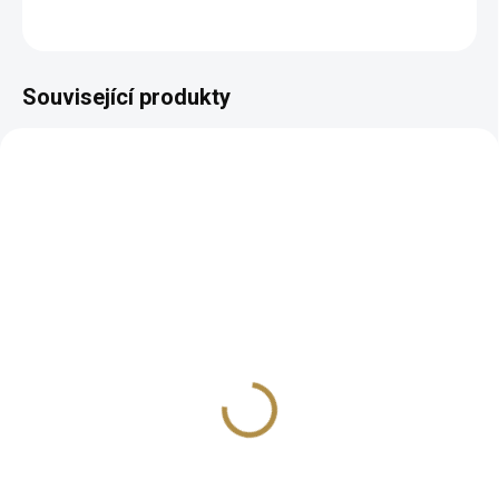
ZEPTAT SE
HLÍDAT
Související produkty
BEZ KOMPROMISŮ
ZDARMA
Pohovka NOVA (více
variant)
25 864 Kč
od
Detail
Skandinávský styl