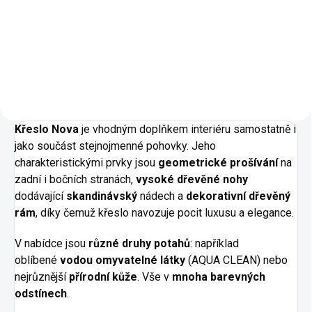
Elegantní design Pohodlný sed
Opěrky rukou a zad se stylovým
prošíváním Vysoké dřevěné
nožky pro snadný průjezd
robotických vysavačů.
Jednoduchý rozklad...
Křeslo Nova
je vhodným doplňkem interiéru samostatně i
jako součást stejnojmenné pohovky. Jeho
charakteristickými prvky jsou
geometrické prošívání
na
zadní i bočních stranách,
vysoké dřevěné nohy
dodávající
skandinávský
nádech a
dekorativní dřevěný
rám
, díky čemuž křeslo navozuje pocit luxusu a elegance.
V nabídce jsou
různé druhy potahů
: například
oblíbené
vodou omyvatelné látky
(AQUA CLEAN) nebo
nejrůznější
přírodní kůže
. Vše v
mnoha barevných
odstínech
.