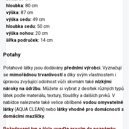
hloubka:
80 cm
výška:
87 cm
výška sedu:
49 cm
hloubka sedu:
50 cm
výška nohou:
20 cm
šířka područek:
14 cm
Potahy
Potahové látky jsou dodávány
předními výrobci.
Vyznačují
se
mimořádnou trvanlivostí
a díky svým vlastnostem i
úpravou zvyšující odolnost vůči skvrnám také
nízkými
nároky na údržbu.
Můžete si vybrat z desítek různých typů
látek podle materiálu, textury, tloušťky a dalších prvků. V
nabídce naleznete také velice oblíbené
vodou omyvatelné
látky
(AQUA CLEAN) nebo
látky vhodné pro domácnosti s
domácími mazlíčky.
Požadovaný typ a číslo uveďte prosím do poznámky.