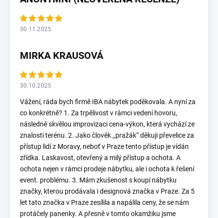
30.11.2025
MIRKA KRAUSOVÁ
30.10.2025
Vážení, ráda bych firmě IBA nábytek poděkovala. A nyní za
co konkrétně? 1. Za trpělivost v rámci vedení hovoru,
následně skvělou improvizaci cena-výkon, která vychází ze
znalosti terénu. 2. Jako člověk ,,pražák“ děkuji převelice za
přístup lidí z Moravy, neboť v Praze tento přístup je vídán
zřídka. Laskavost, otevřený a milý přístup a ochota. A
ochota nejen v rámci prodeje nábytku, ale i ochota k řešení
event. problému. 3. Mám zkušenost s koupí nábytku
značky, kterou prodávala i designová značka v Praze. Za 5
let tato značka v Praze zesílila a napálila ceny, že se nám
protáčely panenky. A přesně v tomto okamžiku jsme