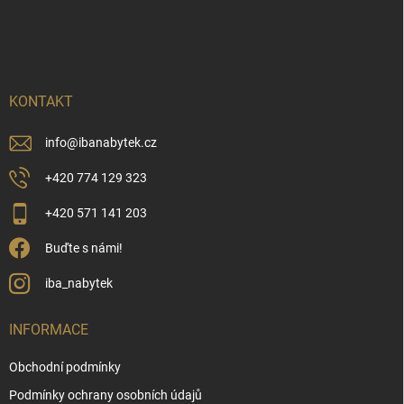
Z
á
p
a
t
í
KONTAKT
info
@
ibanabytek.cz
+420 774 129 323
+420 571 141 203
Buďte s námi!
iba_nabytek
INFORMACE
Obchodní podmínky
Podmínky ochrany osobních údajů