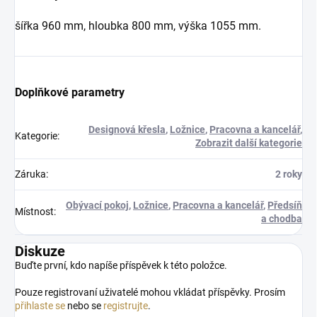
šířka 960 mm, hloubka 800 mm, výška 1055 mm.
Doplňkové parametry
Designová křesla
,
Ložnice
,
Pracovna a kancelář
,
Kategorie
:
Zobrazit další kategorie
Záruka
:
2 roky
Obývací pokoj
,
Ložnice
,
Pracovna a kancelář
,
Předsíň
Místnost
:
a chodba
Diskuze
Buďte první, kdo napíše příspěvek k této položce.
Pouze registrovaní uživatelé mohou vkládat příspěvky. Prosím
přihlaste se
nebo se
registrujte
.