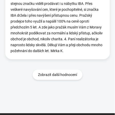
stejnou značku viděli prodávat i u nábytku IBA. Přes
veškeré navyšování cen, které je pochopitelné, si značka
IBA držela i přes navýšení přístupnou cenu. Pražský
prodejce toho využil a napálil 100% na ceně oproti
předchozím 5 let. A zde jako pražák musím Vám z Moravy
mnohokrát poděkovat za normální a lidský přístup, ačkoliv
obchod je obchod, nikoliv charita. 4. Paní realizátorka je
naprosto lidsky skvělá. Děkuji Vám a přeji obchodu mnoho
požehnání do dalších let. Mirka K.
Zobrazit další hodnocení