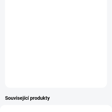
POTAH
−
+
Přidat do košíku
Masivní
reprezentativní zámecké křeslo Royal v různém
barevném provedení dřeva i potahu.
Rozměry: š 960, hl 800, v 1055 mm
DETAILNÍ INFORMACE
ZEPTAT SE
HLÍDAT
Související produkty
AUTORSKÝ PODPIS
AUTORSKÝ PODPIS