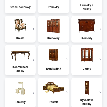
Lenošky a
Sedací soupravy
Pohovky
divany
Křesla
Knihovny
Komody
Konferenční
Šatní skříně
Vitríny
stolky
Kyvadlové
Toaletky
Postele
hodiny