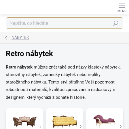
Přejít
na
obsah
Hledat
NÁBYTEK
Retro nábytek
Retro nábytek
můžete znát také pod názvy klasický nábytek,
starožitný nábytek, zámecký nábytek nebo repliky
starožitného nábytku.
Tento styl přitáhne Vaši pozornost
robustností materiálů, kvalitou zpracování a nadčasovým
designem, který vychází z bohaté historie.