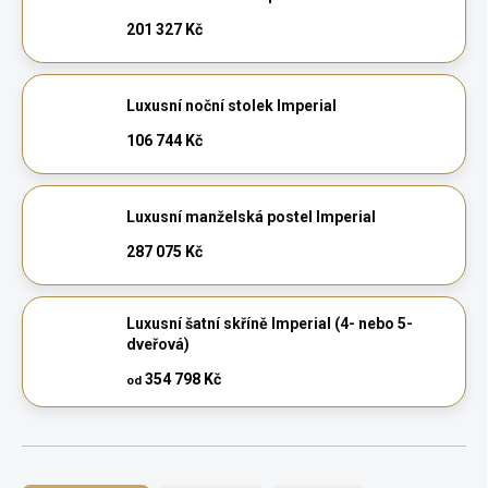
201 327 Kč
Luxusní noční stolek Imperial
106 744 Kč
Luxusní manželská postel Imperial
287 075 Kč
Luxusní šatní skříně Imperial (4- nebo 5-
dveřová)
354 798 Kč
od
Ř