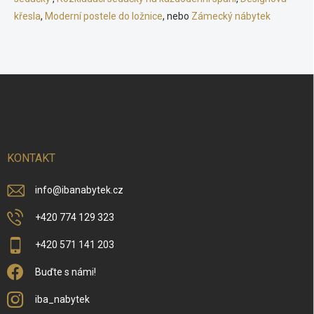
d
křesla
,
Moderní postele do ložnice
a
, nebo
Zámecký nábytek
c
í
p
r
Z
v
á
k
p
y
v
a
ý
t
p
í
KONTAKT
i
s
u
info
@
ibanabytek.cz
+420 774 129 323
+420 571 141 203
Buďte s námi!
iba_nabytek