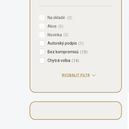
n
í
p
Na skladě
0
a
Akce
n
0
e
Novinka
0
l
Autorský podpis
1
Bez kompromisů
19
Chytrá volba
14
ROZBALIT FILTR