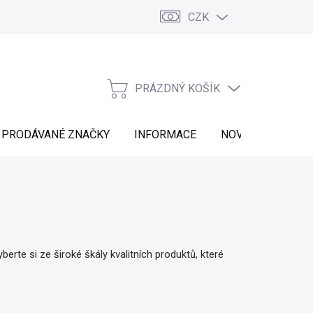
CZK
Vrácení zboží
Moje objednávka
Náš příběh
Kontakt
PRÁZDNÝ KOŠÍK
NÁKUPNÍ
KOŠÍK
PRODÁVANÉ ZNAČKY
INFORMACE
NOVINKY
berte si ze široké škály kvalitních produktů, které