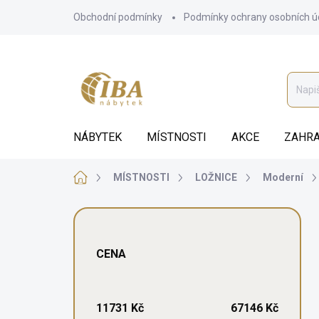
Přejít
Obchodní podmínky
Podmínky ochrany osobních ú
na
obsah
NÁBYTEK
MÍSTNOSTI
AKCE
ZAHRA
Domů
MÍSTNOSTI
LOŽNICE
Moderní
P
o
s
CENA
t
r
a
n
11731
Kč
67146
Kč