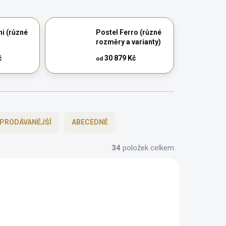
i (různé
Postel Ferro (různé
rozměry a varianty)
č
30 879 Kč
od
PRODÁVANĚJŠÍ
ABECEDNĚ
34
položek celkem
BEZ KOMPROMISŮ
ZDARMA
ZDARMA