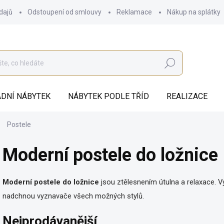
dajů
Odstoupení od smlouvy
Reklamace
Nákup na splátky
Hledat
DNÍ NÁBYTEK
NÁBYTEK PODLE TŘÍD
REALIZACE
Postele
Moderní postele do ložnice
Moderní postele do ložnice
jsou
ztělesnením útulna a relaxace. Vy
nadchnou vyznavače všech možných stylů.
Nejprodávanější