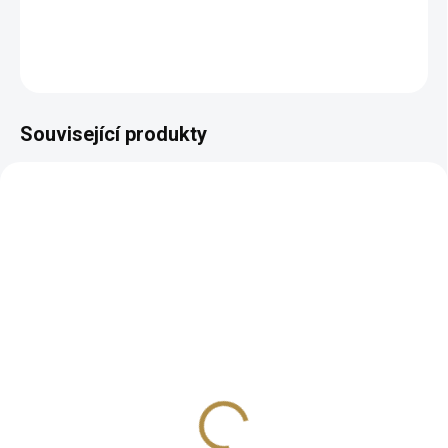
DETAILNÍ INFORMACE
ZEPTAT SE
HLÍDAT
Související produkty
BEZ KOMPROMISŮ
ZDARMA
Moderní postel Luxor
(mnoho velikostních
variant)
12 245 Kč
od