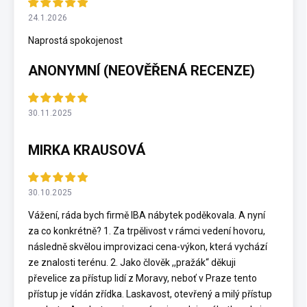
24.1.2026
Naprostá spokojenost
ANONYMNÍ (NEOVĚŘENÁ RECENZE)
30.11.2025
MIRKA KRAUSOVÁ
30.10.2025
Vážení, ráda bych firmě IBA nábytek poděkovala. A nyní
za co konkrétně? 1. Za trpělivost v rámci vedení hovoru,
následně skvělou improvizaci cena-výkon, která vychází
ze znalosti terénu. 2. Jako člověk ,,pražák“ děkuji
převelice za přístup lidí z Moravy, neboť v Praze tento
přístup je vídán zřídka. Laskavost, otevřený a milý přístup