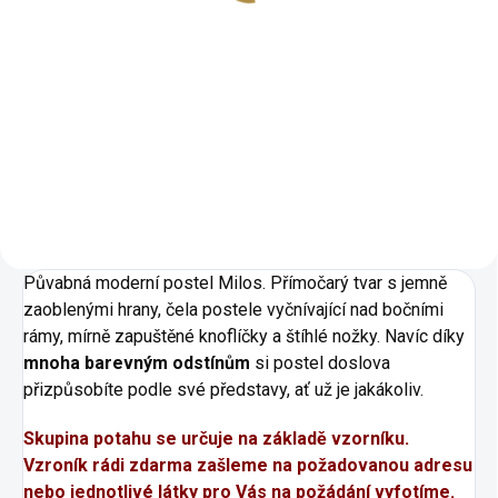
Detail
Elegantní moderní design
Mnoho barevných odstínů
Kvalitní pevné provedení Tři
varianty kostry Volitelný úložný
prostor Mnoho velikostních
variant Postel vhodná i pro
vysoké osoby
Půvabná moderní postel Milos. Přímočarý tvar s jemně
zaoblenými hrany, čela postele vyčnívající nad bočními
rámy, mírně zapuštěné knoflíčky a štíhlé nožky. Navíc díky
mnoha barevným odstínům
si postel doslova
přizpůsobíte podle své představy, ať už je jakákoliv.
Skupina potahu se určuje na základě vzorníku.
Vzroník rádi zdarma zašleme na požadovanou adresu
nebo jednotlivé látky pro Vás na požádání vyfotíme.