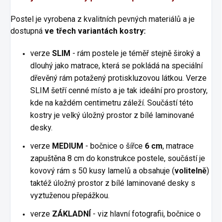
Postel je vyrobena z kvalitních pevných materiálů a je
dostupná
ve třech variantách kostry:
verze
SLIM
- rám postele je téměř stejně široký a
dlouhý jako matrace, která se pokládá na speciální
dřevěný rám potažený protiskluzovou látkou. Verze
SLIM šetří cenné místo a je tak ideální pro prostory,
kde na každém centimetru záleží. Součástí této
kostry je velký úložný prostor z bílé laminované
desky.
verze
MEDIUM
- bočnice o šířce
6 cm
, matrace
zapuštěna 8 cm do konstrukce postele, součástí je
kovový rám s 50 kusy lamelů a obsahuje (
volitelně
)
taktéž úložný prostor z bílé laminované desky s
vyztuženou přepážkou.
verze
ZÁKLADNÍ
- viz hlavní fotografii, bočnice o