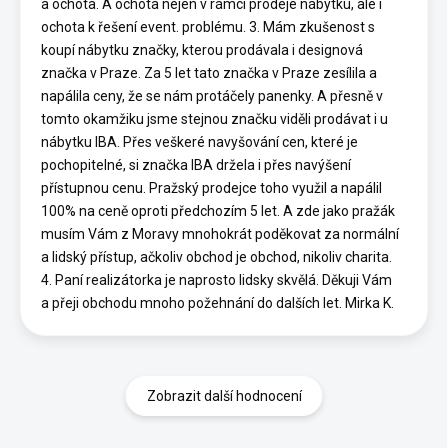
a ochota. A ochota nejen v rámci prodeje nábytku, ale i
ochota k řešení event. problému. 3. Mám zkušenost s
koupí nábytku značky, kterou prodávala i designová
značka v Praze. Za 5 let tato značka v Praze zesílila a
napálila ceny, že se nám protáčely panenky. A přesně v
tomto okamžiku jsme stejnou značku viděli prodávat i u
nábytku IBA. Přes veškeré navyšování cen, které je
pochopitelné, si značka IBA držela i přes navýšení
přístupnou cenu. Pražský prodejce toho využil a napálil
100% na ceně oproti předchozím 5 let. A zde jako pražák
musím Vám z Moravy mnohokrát poděkovat za normální
a lidský přístup, ačkoliv obchod je obchod, nikoliv charita.
4. Paní realizátorka je naprosto lidsky skvělá. Děkuji Vám
a přeji obchodu mnoho požehnání do dalších let. Mirka K.
Zobrazit další hodnocení