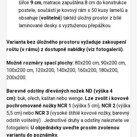
šířce
9 cm
, matrace zapuštěna 8 cm do konstrukce
postele, součástí je kovový rám s 50 kusy lamelů a
obsahuje (
volitelně
) taktéž úložný prostor z bílé
laminované desky s vyztuženou přepážkou.
Varianta bez úložného prostoru vyžaduje zakoupení
roštu (v rámu) z dostupné nabídky (viz fotogalerii).
Možné rozměry spací plochy:
80x200 cm, 90x200 cm,
100x200 cm, 120x200, 140x200, 160x200, 180x200,
200x200.
Barevné odstíny dřevěných nožek ND (výška 4
cm):
buk, ořech, kaštan nebo wenge.
Lze zvolit i kovové
pochromované nožky NCR 1
(výška 5 cm),
NCR 2
(výška
5,5 cm) nebo
NCR 3
(vysoké štíhlé kovové nožky, barevný
odstín volitelný) . Jednotlivé druhy a odstíny naleznete ve
fotogalerii.
U objednávky uveďte prosím zvolenou
variantu do poznámky.