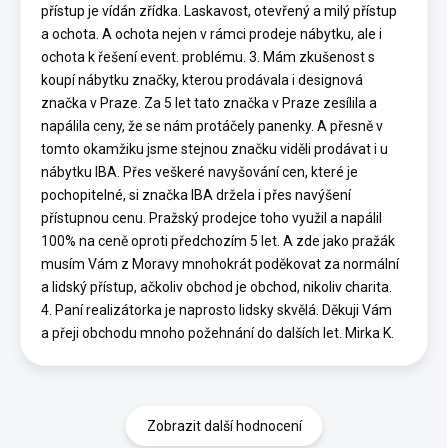
přístup je vídán zřídka. Laskavost, otevřený a milý přístup
a ochota. A ochota nejen v rámci prodeje nábytku, ale i
ochota k řešení event. problému. 3. Mám zkušenost s
koupí nábytku značky, kterou prodávala i designová
značka v Praze. Za 5 let tato značka v Praze zesílila a
napálila ceny, že se nám protáčely panenky. A přesně v
tomto okamžiku jsme stejnou značku viděli prodávat i u
nábytku IBA. Přes veškeré navyšování cen, které je
pochopitelné, si značka IBA držela i přes navýšení
přístupnou cenu. Pražský prodejce toho využil a napálil
100% na ceně oproti předchozím 5 let. A zde jako pražák
musím Vám z Moravy mnohokrát poděkovat za normální
a lidský přístup, ačkoliv obchod je obchod, nikoliv charita.
4. Paní realizátorka je naprosto lidsky skvělá. Děkuji Vám
a přeji obchodu mnoho požehnání do dalších let. Mirka K.
Zobrazit další hodnocení