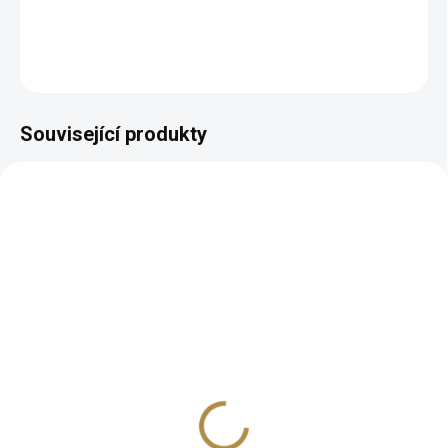
DETAILNÍ INFORMACE
ZEPTAT SE
HLÍDAT
Související produkty
BEZ KOMPROMISŮ
BEZ KOMPROMISŮ
ZDARMA
ZDARMA
Moderní postel Koral
Moderní postel Linares
(mnoho velikostních
(mnoho velikostních
variant)
variant)
13 177 Kč
14 907 Kč
od
od