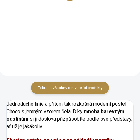
Detail
Detail
Elegantní moderní design
Elegantní moderní design
Mnoho barevných odstínů
Mnoho barevných odstínů
Kvalitní pevné provedení Tři
Kvalitní pevné provedení Tři
varianty kostry Volitelný úložný
varianty kostry Volitelný úložný
prostor Mnoho velikostních
prostor Mnoho velikostních
variant Postel vhodná i pro
variant Postel vhodná i pro
vysoké osoby
vysoké osoby
Zobrazit všechny související produkty
Jednoduché linie a přitom tak rozkošná moderní postel
Choco s jemným vzorem čela. Díky
mnoha barevným
odstínům
si ji doslova přizpůsobíte podle své představy,
ať už je jakákoliv.