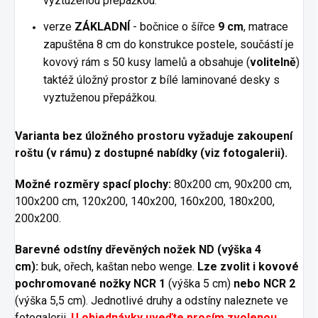
vyztuženou přepážkou.
verze
ZÁKLADNÍ
- bočnice o šířce
9 cm
, matrace
zapuštěna 8 cm do konstrukce postele, součástí je
kovový rám s 50 kusy lamelů a obsahuje (
volitelně
)
taktéž úložný prostor z bílé laminované desky s
vyztuženou přepážkou.
Varianta bez úložného prostoru vyžaduje zakoupení
roštu (v rámu) z dostupné nabídky (viz fotogalerii).
Možné rozměry spací plochy:
80x200 cm, 90x200 cm,
100x200 cm, 120x200, 140x200, 160x200, 180x200,
200x200.
Barevné odstíny dřevěných nožek ND (výška 4
cm):
buk, ořech, kaštan nebo wenge.
Lze zvolit i kovové
pochromované nožky NCR 1
(výška 5 cm)
nebo NCR 2
(výška 5,5 cm). Jednotlivé druhy a odstíny naleznete ve
fotogalerii.
U objednávky uveďte prosím zvolenou