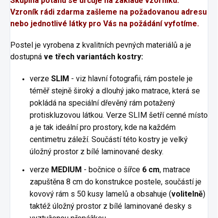
Skupina potahu se určuje na základě vzorníku.
Vzroník rádi zdarma zašleme na požadovanou adresu
nebo jednotlivé látky pro Vás na požádání vyfotíme.
Postel je vyrobena z kvalitních pevných materiálů a je
dostupná
ve třech variantách kostry:
verze
SLIM
- viz hlavní fotografii, rám postele je
téměř stejně široký a dlouhý jako matrace, která se
pokládá na speciální dřevěný rám potažený
protiskluzovou látkou. Verze SLIM šetří cenné místo
a je tak ideální pro prostory, kde na každém
centimetru záleží. Součástí této kostry je velký
úložný prostor z bílé laminované desky.
verze
MEDIUM
- bočnice o šířce
6 cm
, matrace
zapuštěna 8 cm do konstrukce postele, součástí je
kovový rám s 50 kusy lamelů a obsahuje (
volitelně
)
taktéž úložný prostor z bílé laminované desky s