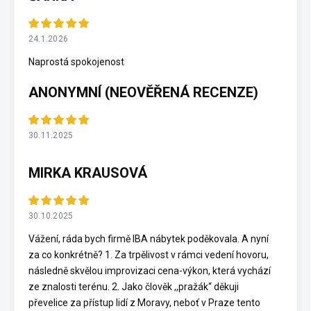
24.1.2026
Naprostá spokojenost
ANONYMNÍ (NEOVĚŘENÁ RECENZE)
30.11.2025
MIRKA KRAUSOVÁ
30.10.2025
Vážení, ráda bych firmě IBA nábytek poděkovala. A nyní
za co konkrétně? 1. Za trpělivost v rámci vedení hovoru,
následně skvělou improvizaci cena-výkon, která vychází
ze znalosti terénu. 2. Jako člověk ,,pražák“ děkuji
převelice za přístup lidí z Moravy, neboť v Praze tento