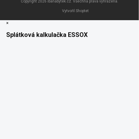
Copyright 2026
ibanabytek.cz
. Všechna práva vyhrazena.
Vytvořil Shoptet
×
Splátková kalkulačka ESSOX