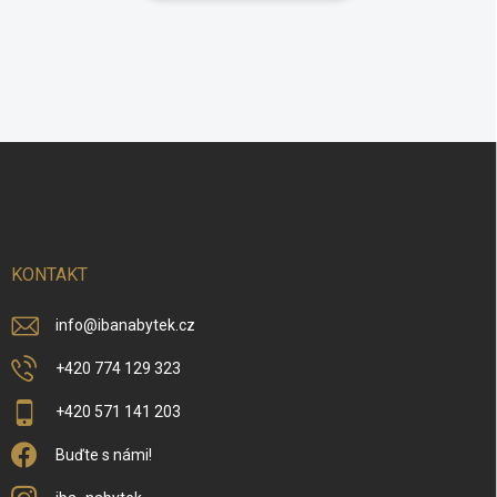
Z
á
p
a
t
í
KONTAKT
info
@
ibanabytek.cz
+420 774 129 323
+420 571 141 203
Buďte s námi!