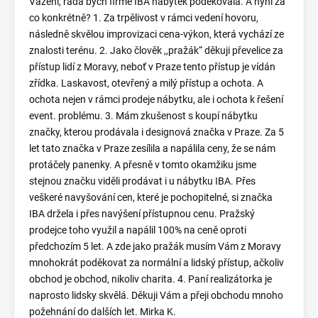
Vážení, ráda bych firmě IBA nábytek poděkovala. A nyní za
co konkrétně? 1. Za trpělivost v rámci vedení hovoru,
následně skvělou improvizaci cena-výkon, která vychází ze
znalosti terénu. 2. Jako člověk ,,pražák“ děkuji převelice za
přístup lidí z Moravy, neboť v Praze tento přístup je vídán
zřídka. Laskavost, otevřený a milý přístup a ochota. A
ochota nejen v rámci prodeje nábytku, ale i ochota k řešení
event. problému. 3. Mám zkušenost s koupí nábytku
značky, kterou prodávala i designová značka v Praze. Za 5
let tato značka v Praze zesílila a napálila ceny, že se nám
protáčely panenky. A přesně v tomto okamžiku jsme
stejnou značku viděli prodávat i u nábytku IBA. Přes
veškeré navyšování cen, které je pochopitelné, si značka
IBA držela i přes navýšení přístupnou cenu. Pražský
prodejce toho využil a napálil 100% na ceně oproti
předchozím 5 let. A zde jako pražák musím Vám z Moravy
mnohokrát poděkovat za normální a lidský přístup, ačkoliv
obchod je obchod, nikoliv charita. 4. Paní realizátorka je
naprosto lidsky skvělá. Děkuji Vám a přeji obchodu mnoho
požehnání do dalších let. Mirka K.