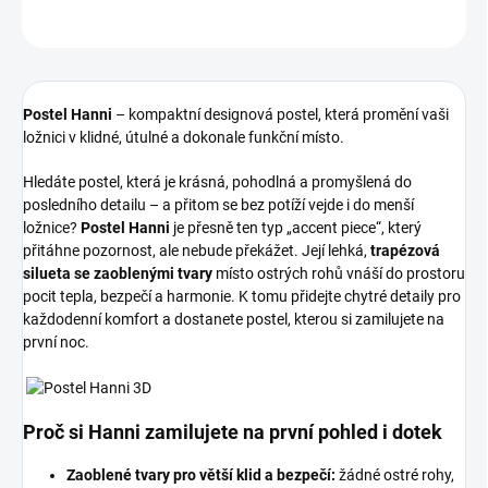
ZEPTAT SE
HLÍDAT
Postel Hanni
– kompaktní designová postel, která promění vaši
ložnici v klidné, útulné a dokonale funkční místo.
Hledáte postel, která je krásná, pohodlná a promyšlená do
posledního detailu – a přitom se bez potíží vejde i do menší
ložnice?
Postel Hanni
je přesně ten typ „accent piece“, který
přitáhne pozornost, ale nebude překážet. Její lehká,
trapézová
silueta
se zaoblenými tvary
místo ostrých rohů vnáší do prostoru
pocit tepla, bezpečí a harmonie. K tomu přidejte chytré detaily pro
každodenní komfort a dostanete postel, kterou si zamilujete na
první noc.
Proč si Hanni zamilujete na první pohled i dotek
Zaoblené tvary pro větší klid a bezpečí:
žádné ostré rohy,