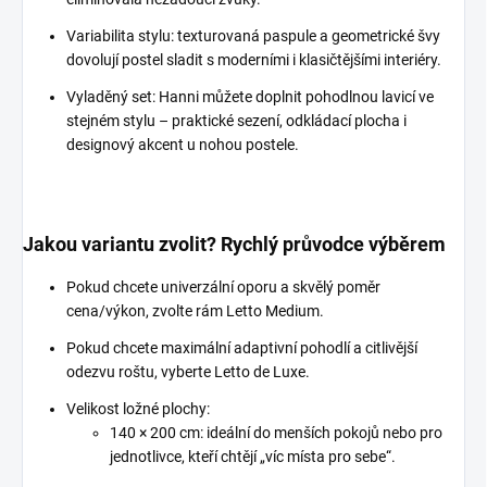
Variabilita stylu: texturovaná paspule a geometrické švy
dovolují postel sladit s moderními i klasičtějšími interiéry.
Vyladěný set: Hanni můžete doplnit pohodlnou lavicí ve
stejném stylu – praktické sezení, odkládací plocha i
designový akcent u nohou postele.
Jakou variantu zvolit? Rychlý průvodce výběrem
Pokud chcete univerzální oporu a skvělý poměr
cena/výkon, zvolte rám Letto Medium.
Pokud chcete maximální adaptivní pohodlí a citlivější
odezvu roštu, vyberte Letto de Luxe.
Velikost ložné plochy:
140 × 200 cm: ideální do menších pokojů nebo pro
jednotlivce, kteří chtějí „víc místa pro sebe“.