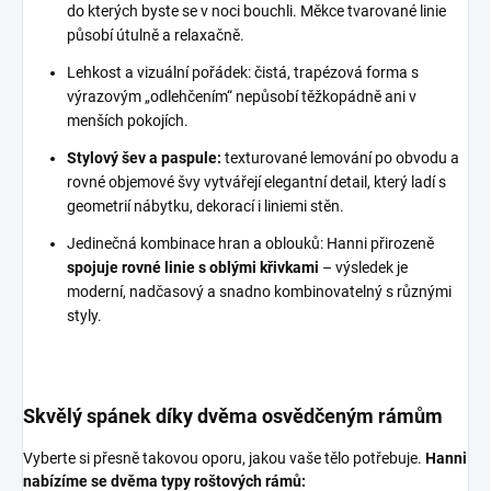
do kterých byste se v noci bouchli. Měkce tvarované linie
působí útulně a relaxačně.
Lehkost a vizuální pořádek: čistá, trapézová forma s
výrazovým „odlehčením“ nepůsobí těžkopádně ani v
menších pokojích.
Stylový šev a paspule:
texturované lemování po obvodu a
rovné objemové švy vytvářejí elegantní detail, který ladí s
geometrií nábytku, dekorací i liniemi stěn.
Jedinečná kombinace hran a oblouků: Hanni přirozeně
spojuje rovné linie s oblými křivkami
– výsledek je
moderní, nadčasový a snadno kombinovatelný s různými
styly.
Skvělý spánek díky dvěma osvědčeným rámům
Vyberte si přesně takovou oporu, jakou vaše tělo potřebuje.
Hanni
nabízíme se dvěma typy roštových rámů: