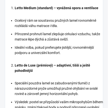
Letto Medium (standard) – vyvážená opora a ventilace
Ocelový rám se soustavou pružných lamel rovnoměrně
rozkládá váhu matrace i těla.
Přirozené prohnutí lamel zlepšuje cirkulaci vzduchu, takže
matrace lépe dýchá a zůstává svěží.
Ideální volba, pokud preferujete jistější, rovnoměrnější
podporu a univerzální komfort.
Letto de Luxe (prémiový) – adaptivní, tišší a ještě
pohodlnější
Speciální pouzdra lamel se zabudovanými tlumiči z
nárazuvzdorné pryže umožňují pružné ohýbání ve svislé
rovině a zároveň jemný horizontální pohyb.
Výsledek: postel se přizpůsobí vašim mikropohybům během
spánku, zmírní tlakové body a podpoří přirozené uvolnění