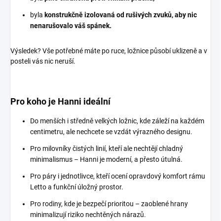
byla
konstrukčně izolovaná od rušivých zvuků, aby nic
nenarušovalo váš spánek.
Výsledek? Vše potřebné máte po ruce, ložnice působí uklizeně a v
posteli vás nic neruší.
Pro koho je Hanni ideální
Do menších i středně velkých ložnic, kde záleží na každém
centimetru, ale nechcete se vzdát výrazného designu.
Pro milovníky čistých linií, kteří ale nechtějí chladný
minimalismus – Hanni je moderní, a přesto útulná.
Pro páry i jednotlivce, kteří ocení opravdový komfort rámu
Letto a funkční úložný prostor.
Pro rodiny, kde je bezpečí prioritou – zaoblené hrany
minimalizují riziko nechtěných nárazů.