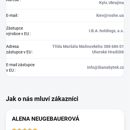
Kyiv, Ukrajina
E-mail
:
kiev@roshe.ua
Zástupce
I.B.A. holdings, a.s.
výrobce v EU
:
Adresa
Třída Maršála Malinovkého 388 686 01
zástupce v EU
:
Uherské Hradiště
E-mail zástupce
info@ibanabytek.cz
v EU
:
ALENA NEUGEBAUEROVÁ