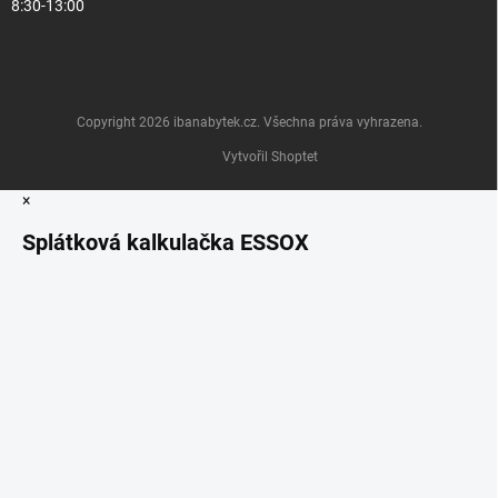
8:30-13:00
Copyright 2026
ibanabytek.cz
. Všechna práva vyhrazena.
Vytvořil Shoptet
×
Splátková kalkulačka ESSOX