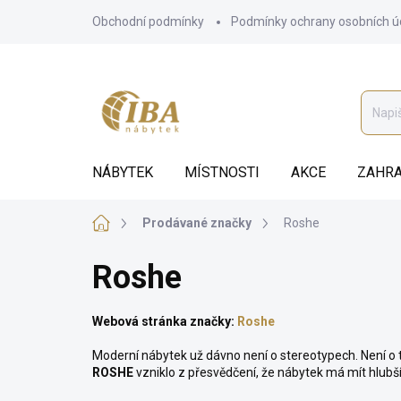
Přejít
Obchodní podmínky
Podmínky ochrany osobních ú
na
obsah
NÁBYTEK
MÍSTNOSTI
AKCE
ZAHRA
Domů
Prodávané značky
Roshe
Roshe
Webová stránka značky:
Roshe
Moderní nábytek už dávno není o stereotypech. Není o t
ROSHE
vzniklo z přesvědčení, že nábytek má mít hlub