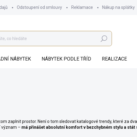
dajů
Odstoupení od smlouvy
Reklamace
Nákup na splátky
Hledat
DNÍ NÁBYTEK
NÁBYTEK PODLE TŘÍD
REALIZACE
om zaplnit prostor. Není o tom sledovat katalogové trendy, které za dva
ší význam –
má přinášet absolutní komfort v bezchybném stylu a stát