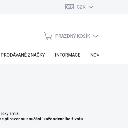
CZK
Vrácení zboží
Moje objednávka
Náš příběh
Kontakt
PRÁZDNÝ KOŠÍK
NÁKUPNÍ
KOŠÍK
PRODÁVANÉ ZNAČKY
INFORMACE
NOVINKY
 roky zmizí.
 se přirozenou součástí každodenního života.