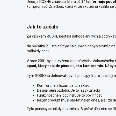
Dnes je ROSHE značkou, která už
24 let
formuje podob
kompromisů. Značkou, která ví, že skutečná kvalita se
Jak to začalo
Za vznikem ROSHE nestála náhoda ani rychlá podnikatel
Na počátku 21. století bylo čalouněné nábytkářství pln
málokdy obojí.
V roce 2001 byla otevřena vlastní výroba čalouněného n
spaní, který nebude působit jako kompromis. Nábyte
Tým ROSHE si definoval pevné principy, které se staly 
Komfort není luxus. Je to základ.
Design není ozdoba. Je to jazyk značky.
Funkčnost není doplněk. Je to povinnost.
Každý produkt musí obstát nejen dnes, ale i za de
Tyto principy se nikdy nezměnily. A právě díky nim se