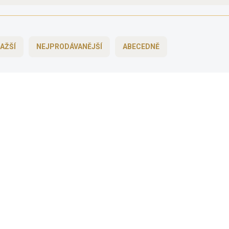
AŽŠÍ
NEJPRODÁVANĚJŠÍ
ABECEDNĚ
BEZ KOMPROMISŮ
BE
ZDARMA