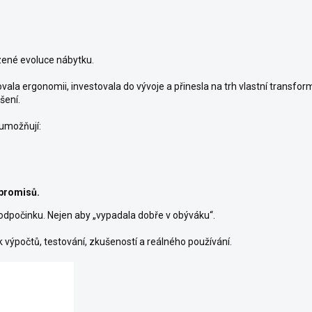
zené evoluce nábytku.
ovala ergonomii, investovala do vývoje a přinesla na trh vlastní trans
šení.
umožňují:
mpromisů.
 odpočinku. Nejen aby „vypadala dobře v obýváku“.
 výpočtů, testování, zkušeností a reálného používání.