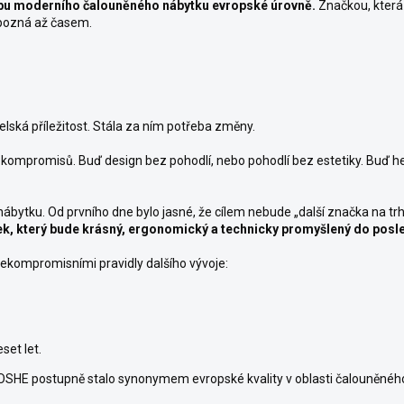
u moderního čalouněného nábytku evropské úrovně.
Značkou, která 
 pozná až časem.
ská příležitost. Stála za ním potřeba změny.
é kompromisů. Buď design bez pohodlí, nebo pohodlí bez estetiky. Buď h
ábytku. Od prvního dne bylo jasné, že cílem nebude „další značka na tr
k, který bude krásný, ergonomický a technicky promyšlený do posle
nekompromisními pravidly dalšího vývoje:
set let.
 ROSHE postupně stalo synonymem evropské kvality v oblasti čalouněnéh