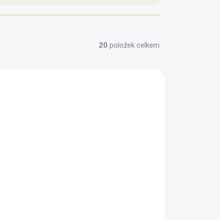
20
položek celkem
Z KOMPROMISŮ
ZDARMA