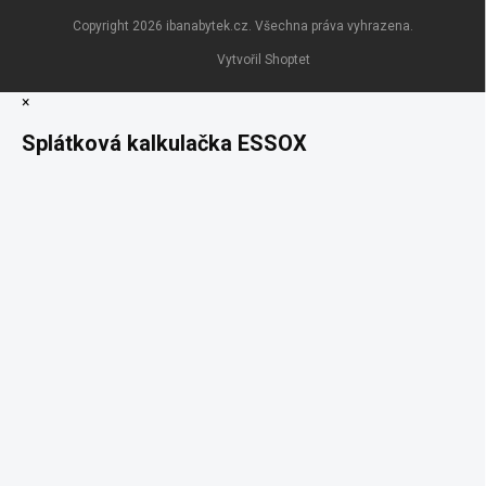
Copyright 2026
ibanabytek.cz
. Všechna práva vyhrazena.
Vytvořil Shoptet
×
Splátková kalkulačka ESSOX