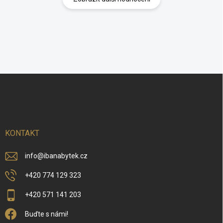
Z
á
p
a
t
í
KONTAKT
info
@
ibanabytek.cz
+420 774 129 323
+420 571 141 203
Buďte s námi!