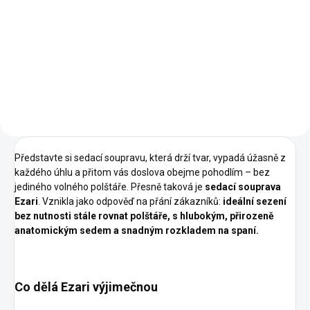
Nadčasový minimalistický
design Kvalitní pevné materiály
Úprava rozměrů na míru (velká i
malá) Pohodlný rozklad
Ergonomický posed bez polštářů
Modulové řešení (různé...
Představte si sedací soupravu, která drží tvar, vypadá úžasně z
každého úhlu a přitom vás doslova obejme pohodlím – bez
jediného volného polštáře. Přesně taková je
sedací souprava
Ezari
. Vznikla jako odpověď na přání zákazníků:
ideální sezení
bez nutnosti stále rovnat polštáře, s hlubokým, přirozeně
anatomickým sedem a snadným rozkladem na spaní.
Co dělá Ezari výjimečnou