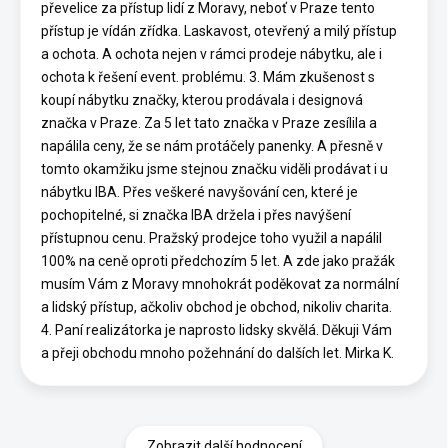
převelice za přístup lidí z Moravy, neboť v Praze tento
přístup je vídán zřídka. Laskavost, otevřený a milý přístup
a ochota. A ochota nejen v rámci prodeje nábytku, ale i
ochota k řešení event. problému. 3. Mám zkušenost s
koupí nábytku značky, kterou prodávala i designová
značka v Praze. Za 5 let tato značka v Praze zesílila a
napálila ceny, že se nám protáčely panenky. A přesně v
tomto okamžiku jsme stejnou značku viděli prodávat i u
nábytku IBA. Přes veškeré navyšování cen, které je
pochopitelné, si značka IBA držela i přes navýšení
přístupnou cenu. Pražský prodejce toho využil a napálil
100% na ceně oproti předchozím 5 let. A zde jako pražák
musím Vám z Moravy mnohokrát poděkovat za normální
a lidský přístup, ačkoliv obchod je obchod, nikoliv charita.
4. Paní realizátorka je naprosto lidsky skvělá. Děkuji Vám
a přeji obchodu mnoho požehnání do dalších let. Mirka K.
Zobrazit další hodnocení