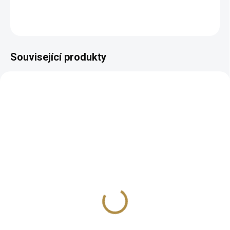
ZEPTAT SE
HLÍDAT
Související produkty
BEZ KOMPROMISŮ
ZDARMA
Pohovka Ezari (více
rozměrů)
43 144 Kč
od
Detail