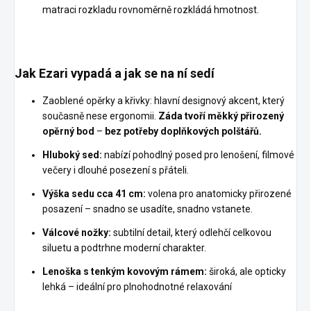
matraci rozkladu rovnoměrně rozkládá hmotnost.
Jak Ezari vypadá a jak se na ní sedí
Zaoblené opěrky a křivky: hlavní designový akcent, který
současně nese ergonomii.
Záda tvoří měkký přirozený
opěrný bod
–
bez potřeby doplňkových polštářů.
Hluboký sed:
nabízí pohodlný posed pro lenošení, filmové
večery i dlouhé posezení s přáteli.
Výška sedu cca 41 cm:
volena pro anatomicky přirozené
posazení – snadno se usadíte, snadno vstanete.
Válcové nožky:
subtilní detail, který odlehčí celkovou
siluetu a podtrhne moderní charakter.
Lenoška s tenkým kovovým rámem:
široká, ale opticky
lehká – ideální pro plnohodnotné relaxování