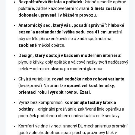
Bezpolštářová čistota a pořádek:
žádné sesedlé opěrné
polštáře, žádné každovečerní rovnaní.
Silueta zůstává
dokonale upravená i v běžném provozu.
Anatomický sed, který vás „posadí správně“:
hluboké
sezení a nestandardní výška sedu cca 41 cm
umožní,
aby se tělo přirozeně uvolnilo a záda spočinula na
zaoblené
měkké opěrce.
Design, který obstojí v každém moderním interiéru:
plynulé křivky, oblý opěrák a válcové nožky tvoří nadčasový
celek – od minimalismu po moderní glamour.
Chytrá variabilita:
rovná sedačka nebo rohová varianta
(levá/pravá). Na přání lze
upravit velikost lenošky,
orientaci rohu i vyrobit rovnou Ezari.
Výraz bez kompromisů:
kombinujte textury látek a
odstíny
– originální prošívání a zakřivená linie opěráku a
područek podtrhnou objem i individualitu celé sestavy.
Komfort ve dne i v noci: snadný DL mechanismus promění
gauč v plnohodnotnou spací plochu; pružinový blok v