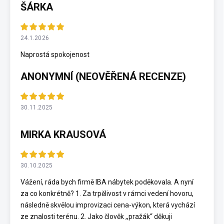
ŠÁRKA
24.1.2026
Naprostá spokojenost
ANONYMNÍ (NEOVĚŘENÁ RECENZE)
30.11.2025
MIRKA KRAUSOVÁ
30.10.2025
Vážení, ráda bych firmě IBA nábytek poděkovala. A nyní
za co konkrétně? 1. Za trpělivost v rámci vedení hovoru,
následně skvělou improvizaci cena-výkon, která vychází
ze znalosti terénu. 2. Jako člověk ,,pražák“ děkuji