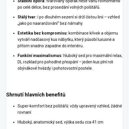
Stabilní opora:
tvarovaný opěrák nese váhu rovnoměrně
po celé délce, bez prosedání volných polštářů.
Stálý tvar:
i po dlouhém sezení si drží čistou linii – vzhled
„jako po naaranžování“ bez námahy.
Estetika bez kompromisu:
kombinace křivek a objemu
vytváří nadčasový kus nábytku, který působí luxusně a
přitom snadno zapadne do interiéru.
Funkční maximalismus:
hluboký sed pro maximální relax,
DL rozklad pro pohodlné přespání – jeden kus plní roli
obývákové hvězdy i pohotovostní postele.
Shrnutí hlavních benefitů
Super‑komfort bez polštářů: vždy upravený vzhled, žádné
rovnaní
Hluboký, anatomický sed, výška sedu cca 41 cm