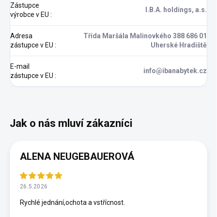
Zástupce
I.B.A. holdings, a.s.
výrobce v EU
:
Adresa
Třída Maršála Malinovkého 388 686 01
zástupce v EU
:
Uherské Hradiště
E-mail
info@ibanabytek.cz
zástupce v EU
:
ALENA NEUGEBAUEROVÁ
26.5.2026
Rychlé jednání,ochota a vstřícnost.