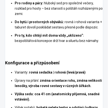
Pro rodiny a páry:
hluboký sed pro společné večery,
rozklad pro hosty – bez starostí s polštáři rozházenými po
zemi.
Do bytů i prostorných obýváků:
rovná i rohová varianta +
taburet dovolí poskládat sestavu přesně podle dispozic.
Pro ty, kdo chtějí mít doma vždy „uklizeno“:
bezpolštářová koncepce drží tvar a siluetu bez námahy.
Konfigurace a přizpůsobení
Varianty:
rovná sedačka | rohová (levá/pravá)
Úpravy na přání:
změna orientace rohu, změna velikosti
lenošky, výroba rovné sestavy v různých šířkách.
Výška sedu: cca 41 cm (anatomicky příjemná, snadné
vstávání).
Výběr potahů:
bohatá paleta textur a odstínů (odkazy