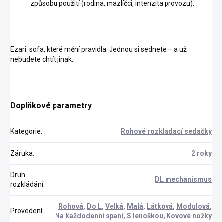
způsobu použití (rodina, mazlíčci, intenzita provozu).
Ezari: sofa, které mění pravidla. Jednou si sednete – a už
nebudete chtít jinak.
Doplňkové parametry
Kategorie
:
Rohové rozkládací sedačky
Záruka
:
2 roky
Druh
DL mechanismus
rozkládání
:
Rohová
,
Do L
,
Velká
,
Malá
,
Látková
,
Modulová
,
Provedení
:
Na každodenní spaní
,
S lenoškou
,
Kovové nožky