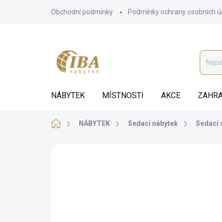
Přejít
Obchodní podmínky
Podmínky ochrany osobních ú
na
obsah
NÁBYTEK
MÍSTNOSTI
AKCE
ZAHRA
Domů
NÁBYTEK
Sedací nábytek
Sedací 
ZNAČKA:
ROSHE
BEZ KOMPROMISŮ