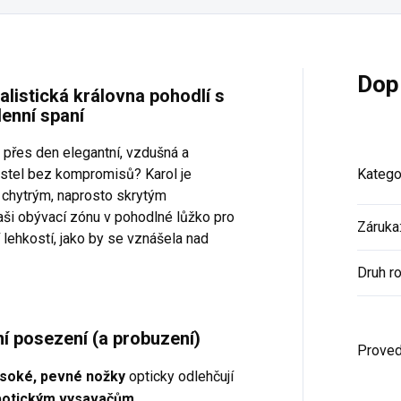
Dop
listická královna pohodlí s
enní spaní
 přes den elegantní, vzdušná a
ostel bez kompromisů? Karol je
Katego
 chytrým, naprosto skrytým
ši obývací zónu v pohodlné lůžko pro
Záruka
 lehkostí, jako by se vznášela nad
Druh r
ní posezení (a probuzení)
Proved
soké, pevné nožky
opticky odlehčují
botickým vysavačům.