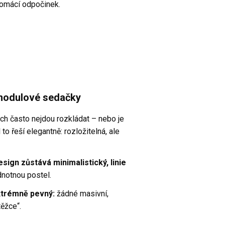
domácí odpočinek.
 modulové sedačky
h často nejdou rozkládat – nebo je
 to řeší elegantně: rozložitelná, ale
sign zůstává minimalistický, linie
notnou postel.
extrémně pevný:
žádné masivní,
ěžce“.