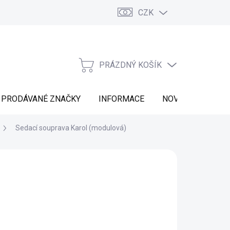
CZK
Vrácení zboží
Moje objednávka
Náš příběh
Kontakt
PRÁZDNÝ KOŠÍK
NÁKUPNÍ
KOŠÍK
PRODÁVANÉ ZNAČKY
INFORMACE
NOVINKY
Sedací souprava Karol (modulová)