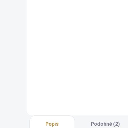
Pohovka Karol (více
rozměrů)
43 570 Kč
od
Detail
Nadčasový minimalistický design
Kvalitní pevné materiály Kovový
rám Úprava rozměrů na míru
(velká i malá) Pohodlný rozklad
na každodenní spaní Skrytý
mechanismus, který...
Popis
Podobné (2)