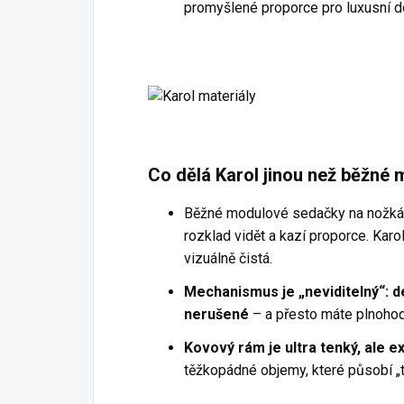
promyšlené proporce pro luxusní 
Co dělá Karol jinou než běžné
Běžné modulové sedačky na nožkác
rozklad vidět a kazí proporce. Karol
vizuálně čistá.
Mechanismus je „neviditelný“: de
nerušené
– a přesto máte plnohod
Kovový rám je ultra tenký, ale 
těžkopádné objemy, které působí „t