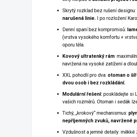
Skrytý rozklad bez rušení designu:
narušená linie.
I po rozložení Kar
Denní spaní bez kompromisů:
lam
(vrstva vysokého komfortu + vrstva
oporu těla.
Kovový ultratenký rám
: maximáln
navržená na vysoké zatížení a dlou
XXL pohodlí pro dva:
otoman o šíř
dvou osob i bez rozkládání.
Modulární řešení:
poskládejte si 
vašich rozměrů. Otoman i sedák lze 
Tichý, „krokový“ mechanismus:
ply
nepříjemných zvuků, navržené pr
Vzdušnost a jemné detaily: měkké z