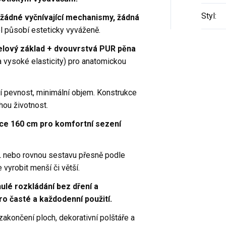
Styl
:
žádné vyčnívající mechanismy, žádná
ol působí esteticky vyváženě.
elový základ + dvouvrstvá PUR pěna
 vysoké elasticity) pro anatomickou
í pevnost, minimální objem. Konstrukce
hou životnost.
ce 160 cm pro komfortní sezení
L nebo rovnou sestavu přesně podle
vyrobit menší či větší.
nulé rozkládání bez dření a
o časté a každodenní použití.
akončení ploch, dekorativní polštáře a