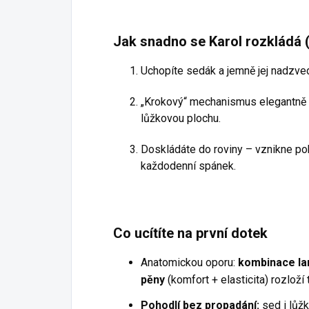
Jak snadno se Karol rozkládá (3
Uchopíte sedák a jemně jej nadzve
„Krokový“ mechanismus elegantně 
lůžkovou plochu.
Doskládáte do roviny – vznikne poh
každodenní spánek.
Co ucítíte na první dotek
Anatomickou oporu:
kombinace la
pěny
(komfort + elasticita) rozloží 
Pohodlí bez propadání:
sed i lůžk