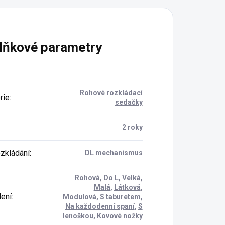
lňkové parametry
Rohové rozkládací
rie
:
sedačky
:
2 roky
ozkládání
:
DL mechanismus
Rohová
,
Do L
,
Velká
,
Malá
,
Látková
,
ení
:
Modulová
,
S taburetem
,
Na každodenní spaní
,
S
lenoškou
,
Kovové nožky