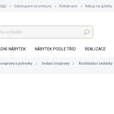
dajů
Odstoupení od smlouvy
Reklamace
Nákup na splátky
Hledat
DNÍ NÁBYTEK
NÁBYTEK PODLE TŘÍD
REALIZACE
soupravy a pohovky
Sedací soupravy
Rozkládací sedačky
od
41 974 Kč
ZDARMA
od
34 689,26 Kč
bez DPH
Měrná
ZVOLTE VARIANTU