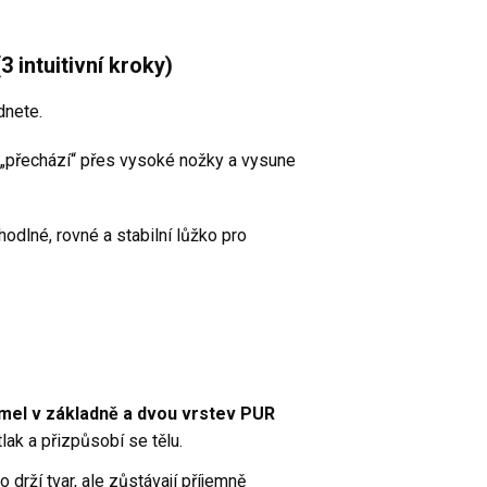
 intuitivní kroky)
dnete.
„přechází“ přes vysoké nožky a vysune
odlné, rovné a stabilní lůžko pro
mel v základně a dvou vrstev PUR
tlak a přizpůsobí se tělu.
o drží tvar, ale zůstávají příjemně