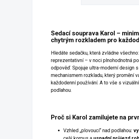
Sedací souprava Karol – minima
chytrým rozkladem pro každod
Hledáte sedačku, která zvládne všechno:
reprezentativní – v noci plnohodnotná p
odpověď. Spojuje ultra-moderní design s
mechanismem rozkladu, který promění va
každodenní používání. A to vše s vizuální
podlahou.
Proč si Karol zamilujete na prv
Vzhled „plovoucí“ nad podlahou:
vy
celý korpus a
usnadní průjezd ro