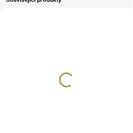
BEZ KOMPROMISŮ
ZDARMA
Křeslo Cloud
14 641 Kč
od
Detail
Nadčasový minimalistický
design Kvalitní pevné materiály
Kovový rám Vysoké kovové
nožky pro snadný průjezd
robotických vysavačů