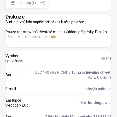
Katalog (11.1 MB)
Diskuze
Buďte první, kdo napíše příspěvek k této položce.
Pouze registrovaní uživatelé mohou vkládat příspěvky. Prosím
přihlaste se
nebo se
registrujte
.
Výrobní
Roshe
společnost
:
LLC “ROSHE RICHI” / 15, Zroshuvalna street,
Adresa
:
Kyiv, Ukrajina
E-mail
:
kiev@roshe.ua
Zástupce
I.B.A. holdings, a.s.
výrobce v EU
:
Adresa
Třída Maršála Malinovkého 388 686 01