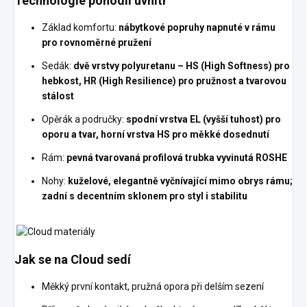
Technologie pohodlí uvnitř
Základ komfortu:
nábytkové popruhy napnuté v rámu
pro rovnoměrné pružení
Sedák:
dvě vrstvy polyuretanu – HS (High Softness) pro
hebkost, HR (High Resilience) pro pružnost a tvarovou
stálost
Opěrák a područky:
spodní vrstva EL (vyšší tuhost) pro
oporu a tvar, horní vrstva HS pro měkké dosednutí
Rám:
pevná tvarovaná profilová trubka vyvinutá ROSHE
Nohy:
kuželové, elegantně vyčnívající mimo obrys rámu;
zadní s decentním sklonem pro styl i stabilitu
Jak se na Cloud sedí
Měkký první kontakt, pružná opora při delším sezení