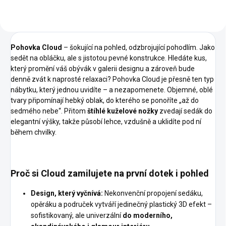
Pohovka Cloud
– šokující na pohled, odzbrojující pohodlím. Jako
sedět na obláčku, ale s jistotou pevné konstrukce. Hledáte kus,
který promění váš obývák v galerii designu a zároveň bude
denně zvát k naprosté relaxaci? Pohovka Cloud je přesně ten typ
nábytku, který jednou uvidíte – a nezapomenete. Objemné, oblé
tvary připomínají hebký oblak, do kterého se ponoříte „až do
sedmého nebe“. Přitom
štíhlé kuželové nožky
zvedají sedák do
elegantní výšky, takže působí lehce, vzdušně a uklidíte pod ní
během chvilky.
Proč si Cloud zamilujete na první dotek i pohled
Design, který vyčnívá:
Nekonvenční propojení sedáku,
opěráku a područek vytváří jedinečný plastický 3D efekt –
sofistikovaný, ale univerzální
do moderního,