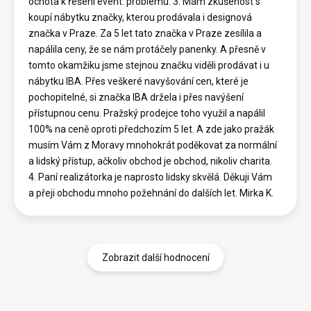
ochota k řešení event. problému. 3. Mám zkušenost s
koupí nábytku značky, kterou prodávala i designová
značka v Praze. Za 5 let tato značka v Praze zesílila a
napálila ceny, že se nám protáčely panenky. A přesně v
tomto okamžiku jsme stejnou značku viděli prodávat i u
nábytku IBA. Přes veškeré navyšování cen, které je
pochopitelné, si značka IBA držela i přes navýšení
přístupnou cenu. Pražský prodejce toho využil a napálil
100% na ceně oproti předchozím 5 let. A zde jako pražák
musím Vám z Moravy mnohokrát poděkovat za normální
a lidský přístup, ačkoliv obchod je obchod, nikoliv charita.
4. Paní realizátorka je naprosto lidsky skvělá. Děkuji Vám
a přeji obchodu mnoho požehnání do dalších let. Mirka K.
Zobrazit další hodnocení