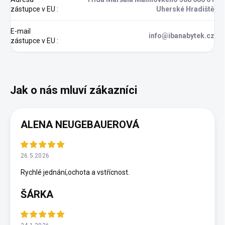
zástupce v EU
:
Uherské Hradiště
E-mail
info@ibanabytek.cz
zástupce v EU
:
ALENA NEUGEBAUEROVÁ
26.5.2026
Rychlé jednání,ochota a vstřícnost.
ŠÁRKA