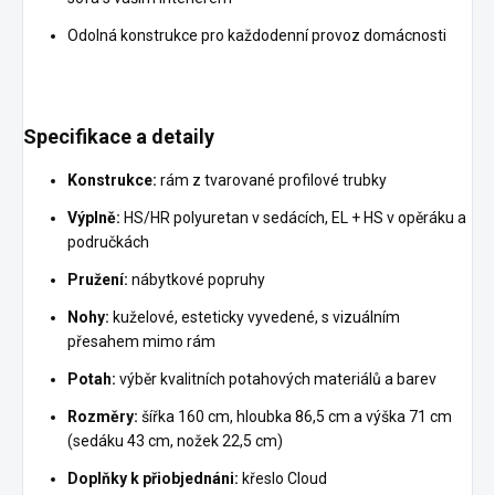
Odolná konstrukce pro každodenní provoz domácnosti
Specifikace a detaily
Konstrukce:
rám z tvarované profilové trubky
Výplně:
HS/HR polyuretan v sedácích, EL + HS v opěráku a
područkách
Pružení:
nábytkové popruhy
Nohy:
kuželové, esteticky vyvedené, s vizuálním
přesahem mimo rám
Potah:
výběr kvalitních potahových materiálů a barev
Rozměry:
šířka 160 cm, hloubka 86,5 cm a výška 71 cm
(sedáku 43 cm, nožek 22,5 cm)
Doplňky k přiobjednáni:
křeslo Cloud