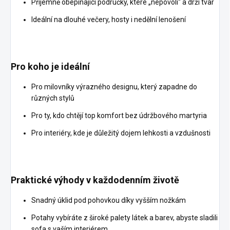
Příjemně obepínající područky, které „nepovolí“ a drží tvar
Ideální na dlouhé večery, hosty i nedělní lenošení
Pro koho je ideální
Pro milovníky výrazného designu, který zapadne do
různých stylů
Pro ty, kdo chtějí top komfort bez údržbového martyria
Pro interiéry, kde je důležitý dojem lehkosti a vzdušnosti
Praktické výhody v každodenním životě
Snadný úklid pod pohovkou díky vyšším nožkám
Potahy vybíráte z široké palety látek a barev, abyste sladili
sofa s vaším interiérem