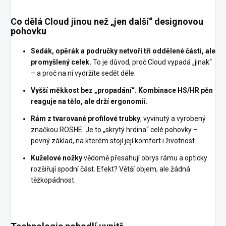
Co dělá Cloud jinou než „jen další“ designovou
pohovku
Sedák, opěrák a područky netvoří tři oddělené části, ale
promyšlený celek.
To je důvod, proč Cloud vypadá „jinak“
– a proč na ní vydržíte sedět déle.
Vyšší měkkost bez „propadání“.
Kombinace HS/HR pěn
reaguje na tělo, ale drží ergonomii.
Rám z tvarované profilové trubky
, vyvinutý a vyrobený
značkou ROSHE. Je to „skrytý hrdina“ celé pohovky –
pevný základ, na kterém stojí její komfort i životnost.
Kuželové nožky
vědomě přesahují obrys rámu a opticky
rozšiřují spodní část. Efekt? Větší objem, ale žádná
těžkopádnost.