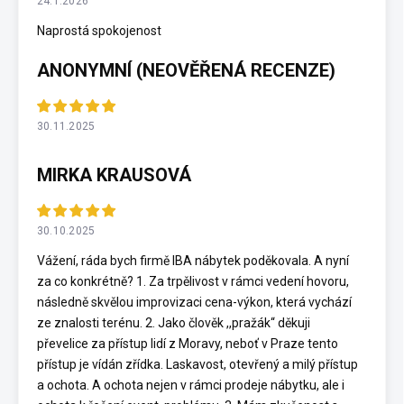
24.1.2026
Naprostá spokojenost
ANONYMNÍ (NEOVĚŘENÁ RECENZE)
30.11.2025
MIRKA KRAUSOVÁ
30.10.2025
Vážení, ráda bych firmě IBA nábytek poděkovala. A nyní
za co konkrétně? 1. Za trpělivost v rámci vedení hovoru,
následně skvělou improvizaci cena-výkon, která vychází
ze znalosti terénu. 2. Jako člověk ,,pražák“ děkuji
převelice za přístup lidí z Moravy, neboť v Praze tento
přístup je vídán zřídka. Laskavost, otevřený a milý přístup
a ochota. A ochota nejen v rámci prodeje nábytku, ale i