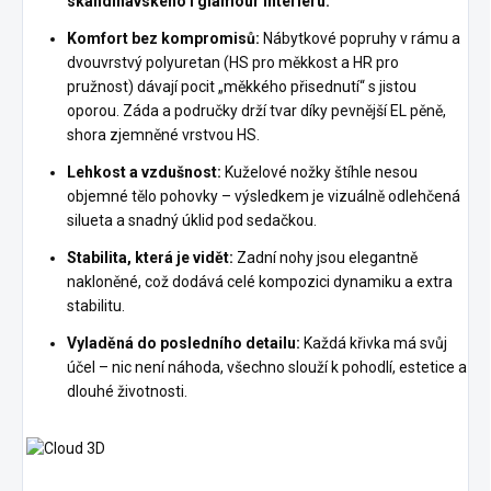
skandinávského i glamour interiéru.
Komfort bez kompromisů:
Nábytkové popruhy v rámu a
dvouvrstvý polyuretan (HS pro měkkost a HR pro
pružnost) dávají pocit „měkkého přisednutí“ s jistou
oporou. Záda a područky drží tvar díky pevnější EL pěně,
shora zjemněné vrstvou HS.
Lehkost a vzdušnost:
Kuželové nožky štíhle nesou
objemné tělo pohovky – výsledkem je vizuálně odlehčená
silueta a snadný úklid pod sedačkou.
Stabilita, která je vidět:
Zadní nohy jsou elegantně
nakloněné, což dodává celé kompozici dynamiku a extra
stabilitu.
Vyladěná do posledního detailu:
Každá křivka má svůj
účel – nic není náhoda, všechno slouží k pohodlí, estetice a
dlouhé životnosti.