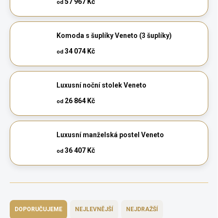
57 967 Kč
od
Komoda s šuplíky Veneto (3 šuplíky)
34 074 Kč
od
Luxusní noční stolek Veneto
26 864 Kč
od
Luxusní manželská postel Veneto
36 407 Kč
od
Ř
a
DOPORUČUJEME
NEJLEVNĚJŠÍ
NEJDRAŽŠÍ