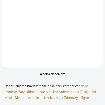
Luxusní noční stolek Veneto
26 864 Kč
Detail
od
Luxusní noční stolky Veneto z jedinečné zámecké kolekce v
několika barevných provedeních.
4
položek celkem
O
v
l
Doporučujeme navštívit také naše další kategorie:
Italské
á
sedačky
,
Rozkládací sedačky na každodenní spaní
,
Designová
d
křesla
,
Moderní postele do ložnice
a
, nebo
Zámecký nábytek
c