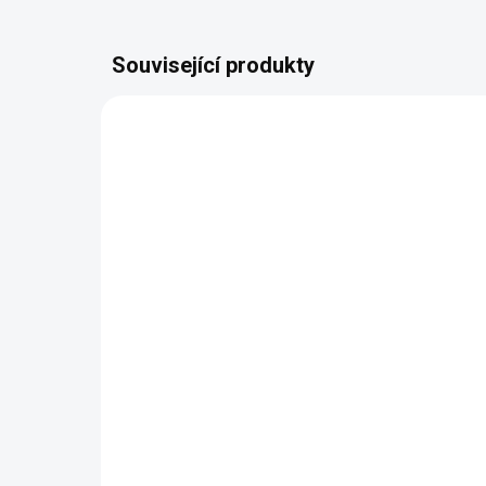
Související produkty
AUTORSKÝ PODPIS
AUTOR
ZDARMA
Luxusní noční stolek
Ko
Veneto
Ve
26 864 Kč
od
od
Detail