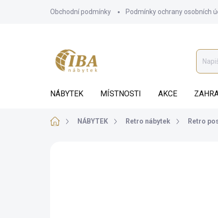
Přejít
Obchodní podmínky
Podmínky ochrany osobních ú
na
obsah
NÁBYTEK
MÍSTNOSTI
AKCE
ZAHRA
Domů
NÁBYTEK
Retro nábytek
Retro po
ZNAČKA:
IBA
AUTORSKÝ PODPIS