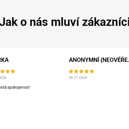
RKA
ANONYMNÍ 
2026
30.11.2025
stá spokojenost