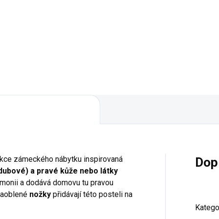
gantní komoda s třemi šuplíky
Rozměry: šířka 1600 mm, vý
eto z unikátní kolekce
970 mm, hloubka 500 mm
eckého nábytku v několika
evných odstínech. Rozměry: š
0, hl 970, v 500 mm
ekce zámeckého nábytku inspirovaná
Dop
ubové) a pravé kůže nebo látky
rmonii a dodává domovu tu pravou
zaoblené
nožky
přidávají této posteli na
Katego