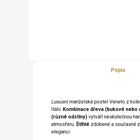
Luxusní noční stolky Veneto z
Ele
jedinečné zámecké kolekce v
Ven
několika barevných provedeních.
zám
bar
110
Popis
Luxusní manželská postel Veneto z kol
Itálii.
Kombinace dřeva (bukové nebo d
(různé odstíny)
vytváří neskutečnou ha
atmosféru.
Štíhlé
zdobené a současně 
eleganci.