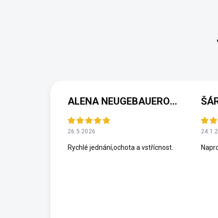
ALENA NEUGEBAUEROVÁ
ŠÁ
26.5.2026
24.1.
Rychlé jednání,ochota a vstřícnost.
Napro