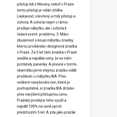
přístup lidí z Moravy, neboť v Praze
tento přístup je vídán zřídka.
Laskavost, otevřený a milý přístup a
ochota. A ochota nejen v rámci
prodeje nábytku, ale i ochota k
řešení event. problému. 3. Mám
zkušenost s koupí nábytku značky,
kterou prodávala i designová značka
v Praze. Za 5 let tato značka v Praze
zesílila a napálila ceny, že se nám
protáčely panenky. A přesně v tomto
okamžiku jsme stejnou značku viděli
prodávat i u nábytku IBA. Přes
veškeré navyšování cen, které je
pochopitelné, si značka IBA držela i
přes navýšení přístupnou cenu.
Pražský prodejce toho využil a
napálil 100% na ceně oproti
předchozím 5 let. A zde jako pražák