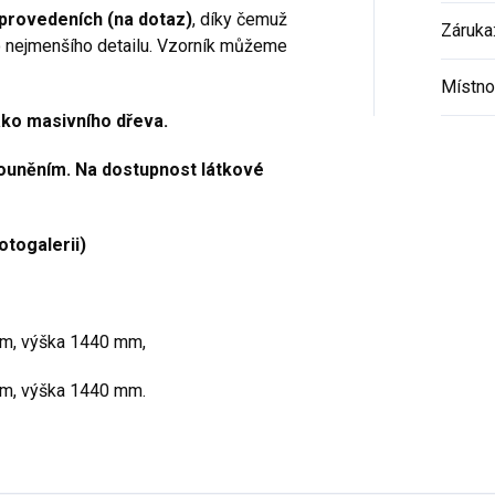
 provedeních (na dotaz)
, díky čemuž
Záruka
do nejmenšího detailu. Vzorník můžeme
Místno
jako masivního dřeva.
louněním. Na dostupnost látkové
otogalerii)
m, výška 1440 mm,
m, výška 1440 mm.