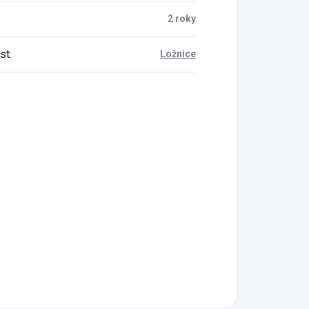
:
2 roky
st
:
Ložnice