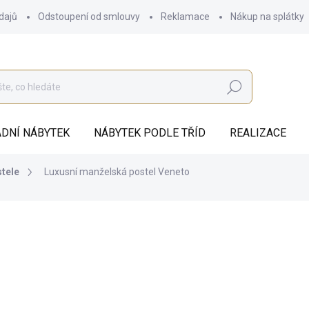
dajů
Odstoupení od smlouvy
Reklamace
Nákup na splátky
Hledat
DNÍ NÁBYTEK
NÁBYTEK PODLE TŘÍD
REALIZACE
stele
Luxusní manželská postel Veneto
od
36 407 Kč
ZDARMA
od
30 088,43 Kč
bez DPH
Měrná
ZVOLTE VARIANTU