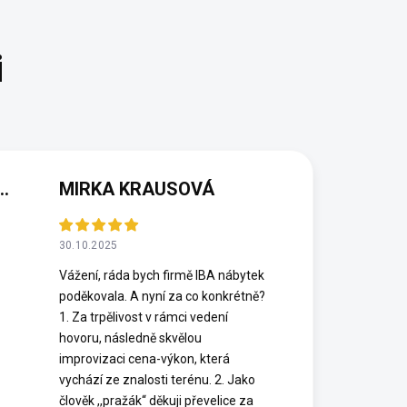
(NEOVĚŘENÁ RECENZE)
MIRKA KRAUSOVÁ
30.10.2025
Vážení, ráda bych firmě IBA nábytek
poděkovala. A nyní za co konkrétně?
1. Za trpělivost v rámci vedení
hovoru, následně skvělou
improvizaci cena-výkon, která
vychází ze znalosti terénu. 2. Jako
člověk ,,pražák“ děkuji převelice za