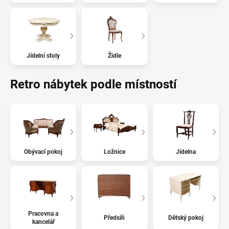
Jídelní stoly
Židle
Retro nábytek podle místností
Obývací pokoj
Ložnice
Jídelna
Pracovna a
Předsíň
Dětský pokoj
kancelář