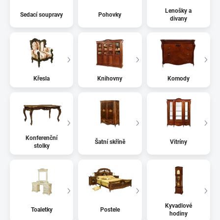
Lenošky a
Sedací soupravy
Pohovky
divany
Křesla
Knihovny
Komody
Konferenční
Šatní skříně
Vitríny
stolky
Kyvadlové
Toaletky
Postele
hodiny