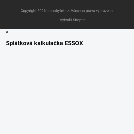
Copyright 2026
ibanabytek.cz
. Všechna práva vyhrazena.
Vytvořil Shoptet
×
Splátková kalkulačka ESSOX