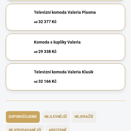
Televizní komoda Valeria Plasma
32 377 Kč
od
Komoda s šuplíky Valeria
29 338 Kč
od
Televizní komoda Valeria Klasik
32 166 Kč
od
Ř
a
DOPORUČUJEME
NEJLEVNĚJŠÍ
NEJDRAŽŠÍ
z
e
NEJPRODÁVANĚJŠÍ
ABECEDNĚ