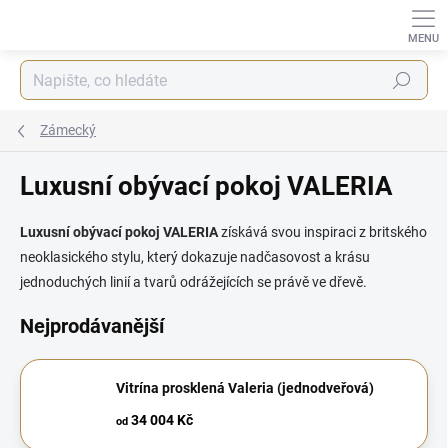
Přejít
na
obsah
Hledat
Zámecký
Luxusní obývací pokoj VALERIA
Luxusní obývací pokoj VALERIA
získává svou inspiraci z britského
neoklasického stylu, který dokazuje nadčasovost a krásu
jednoduchých linií a tvarů odrážejících se právě ve dřevě.
Nejprodávanější
Vitrína prosklená Valeria (jednodveřová)
34 004 Kč
od