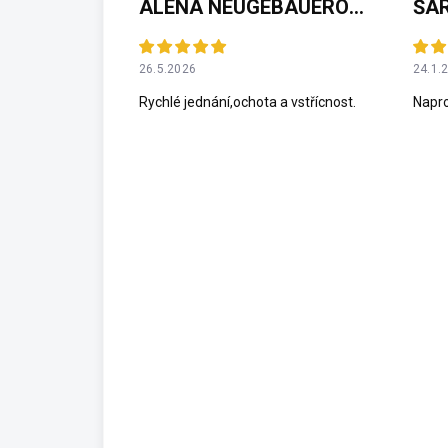
ALENA NEUGEBAUEROVÁ
ŠÁ
26.5.2026
24.1.
Rychlé jednání,ochota a vstřícnost.
Napro