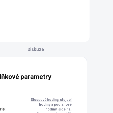
Dvoudveřová vitrína prosklená
Valeria v anglickém stylu, který
okouzlí jednoduchostí a přímými
i.
liniemi.
 85,
Diskuze
lňkové parametry
Sloupové hodiny, stojací
hodiny a podlahové
rie
:
hodiny
,
Jídelna
,