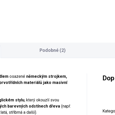
veřová klasická vitrína
Zrcadlo VALERIA patří mezi
ria v anglickém stylu, který
klasický nábytek v anglickém
uzlí jednoduchostí a přímými
stylu, který okouzlí
emi.
jednoduchými přímými liniem
Rozměry: šířka 1375, hloubka
výška 1010 mm
Podobné (2)
dlem
osazené
německým strojkem,
Dop
rvotřídních materiálů jako masivní
glickém stylu
, který okouzlí svou
ných barevných odstínech dřeva
(např.
Katego
latá, stříbrná a další).