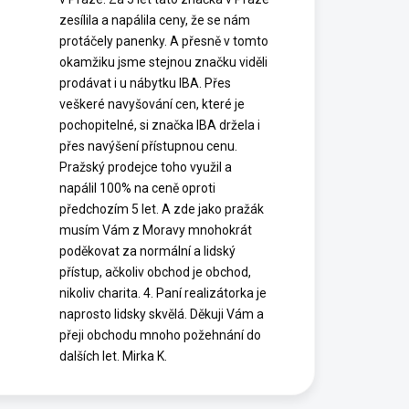
zesílila a napálila ceny, že se nám
protáčely panenky. A přesně v tomto
okamžiku jsme stejnou značku viděli
prodávat i u nábytku IBA. Přes
veškeré navyšování cen, které je
pochopitelné, si značka IBA držela i
přes navýšení přístupnou cenu.
Pražský prodejce toho využil a
napálil 100% na ceně oproti
předchozím 5 let. A zde jako pražák
musím Vám z Moravy mnohokrát
poděkovat za normální a lidský
přístup, ačkoliv obchod je obchod,
nikoliv charita. 4. Paní realizátorka je
naprosto lidsky skvělá. Děkuji Vám a
přeji obchodu mnoho požehnání do
dalších let. Mirka K.