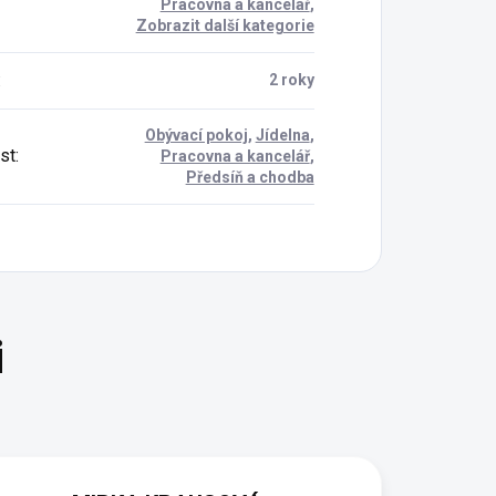
Pracovna a kancelář
,
Zobrazit další kategorie
:
2 roky
Obývací pokoj
,
Jídelna
,
st
:
Pracovna a kancelář
,
Předsíň a chodba