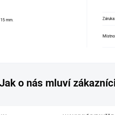
Záruka
115 mm.
Místno