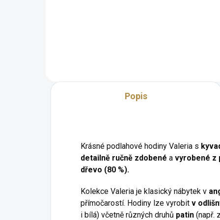
Komoda se zrcadlem Valeria
Tříd
obohacená o velké zrcadlo v
Vale
mnoha barevných provedeních.
oko
lini
Popis
Krásné podlahové hodiny Valeria s
kyva
detailně ručně zdobené
a
vyrobené z p
dřevo (80 %)
.
Kolekce Valeria je klasický nábytek v
an
přímočarostí. Hodiny lze vyrobit
v odliš
i bílá) včetně různých druhů
patin
(např. z