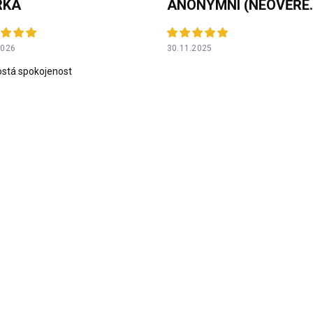
RKA
ANONYMNÍ 
2026
30.11.2025
stá spokojenost