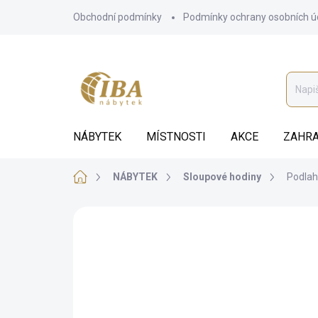
Přejít
Obchodní podmínky
Podmínky ochrany osobních ú
na
obsah
NÁBYTEK
MÍSTNOSTI
AKCE
ZAHRA
Domů
NÁBYTEK
Sloupové hodiny
Podlah
ZNAČKA:
IBA
AUTORSKÝ PODPIS