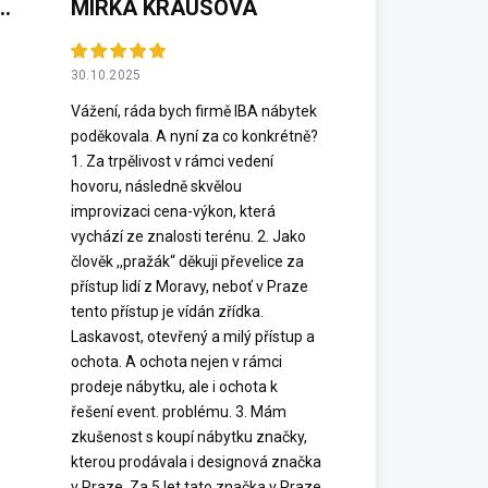
(NEOVĚŘENÁ RECENZE)
MIRKA KRAUSOVÁ
30.10.2025
Vážení, ráda bych firmě IBA nábytek
poděkovala. A nyní za co konkrétně?
1. Za trpělivost v rámci vedení
hovoru, následně skvělou
improvizaci cena-výkon, která
vychází ze znalosti terénu. 2. Jako
člověk ,,pražák“ děkuji převelice za
přístup lidí z Moravy, neboť v Praze
tento přístup je vídán zřídka.
Laskavost, otevřený a milý přístup a
ochota. A ochota nejen v rámci
prodeje nábytku, ale i ochota k
řešení event. problému. 3. Mám
zkušenost s koupí nábytku značky,
kterou prodávala i designová značka
v Praze. Za 5 let tato značka v Praze