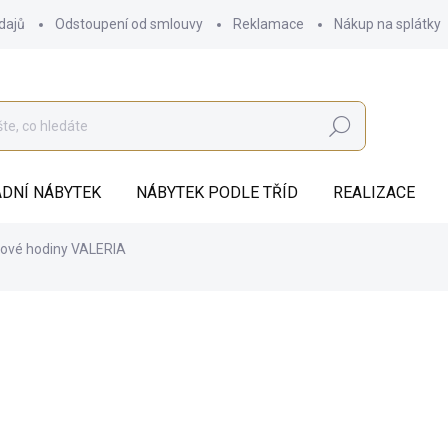
dajů
Odstoupení od smlouvy
Reklamace
Nákup na splátky
Hledat
DNÍ NÁBYTEK
NÁBYTEK PODLE TŘÍD
REALIZACE
ové hodiny VALERIA
od
71 045 Kč
ZDARMA
od
58 714,88 Kč
bez DPH
Měrná
ZVOLTE VARIANTU