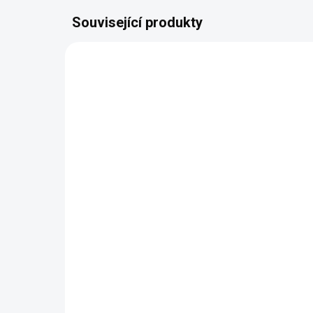
Související produkty
AUTORSKÝ PODPIS
AUTOR
ZDARMA
Komoda se zrcadlem
Vi
VALERIA
(t
80 234 Kč
od
od
Detail