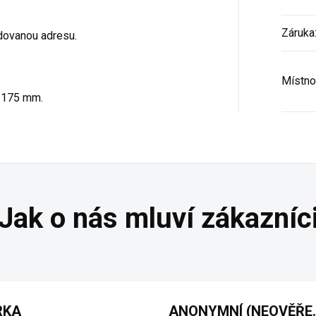
Záruka
dovanou adresu.
Místno
2175 mm.
RKA
ANONYMNÍ 