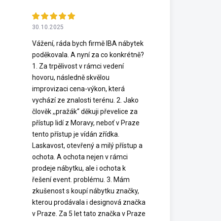
30.10.2025
Vážení, ráda bych firmě IBA nábytek
poděkovala. A nyní za co konkrétně?
1. Za trpělivost v rámci vedení
hovoru, následně skvělou
improvizaci cena-výkon, která
vychází ze znalosti terénu. 2. Jako
člověk ,,pražák“ děkuji převelice za
přístup lidí z Moravy, neboť v Praze
tento přístup je vídán zřídka.
Laskavost, otevřený a milý přístup a
ochota. A ochota nejen v rámci
prodeje nábytku, ale i ochota k
řešení event. problému. 3. Mám
zkušenost s koupí nábytku značky,
kterou prodávala i designová značka
v Praze. Za 5 let tato značka v Praze