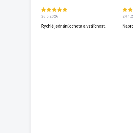
26.5.2026
24.1.
Rychlé jednání,ochota a vstřícnost.
Napro