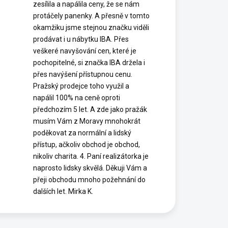
zesílila a napálila ceny, že se nám
protáčely panenky. A přesně v tomto
okamžiku jsme stejnou značku viděli
prodávat i u nábytku IBA. Přes
veškeré navyšování cen, které je
pochopitelné, si značka IBA držela i
přes navýšení přístupnou cenu.
Pražský prodejce toho využil a
napálil 100% na ceně oproti
předchozím 5 let. A zde jako pražák
musím Vám z Moravy mnohokrát
poděkovat za normální a lidský
přístup, ačkoliv obchod je obchod,
nikoliv charita. 4. Paní realizátorka je
naprosto lidsky skvělá. Děkuji Vám a
přeji obchodu mnoho požehnání do
dalších let. Mirka K.