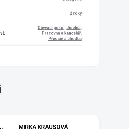
:
2 roky
Obývací pokoj
,
Jídelna
,
st
:
Pracovna a kancelář
,
Předsíň a chodba
(NEOVĚŘENÁ RECENZE)
MIRKA KRAUSOVÁ