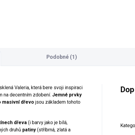
hacená o velké zrcadlo v
klasický nábytek v anglickém
ha barevných provedeních.
stylu, který okouzlí
jednoduchými přímými liniem
Rozměry: šířka 1375, hloubka
výška 1010 mm
Podobné (1)
lená Valeria, která bere svoji inspiraci
Dop
 na decentním zdobení.
Jemné prvky
ko masivní dřevo
jsou základem tohoto
tínech dřeva
(i barvy jako je bílá,
Katego
zných druhů
patiny
(stříbrná, zlatá a