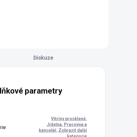
zámeckého nábytku v anglickém
stylu Valeria. Rozměry: š 790, hl
i.
480, v 2175 mm
 85,
Diskuze
lňkové parametry
Vitríny prosklené
,
Jídelna
,
Pracovna a
rie
:
kancelář
,
Zobrazit další
kategorie