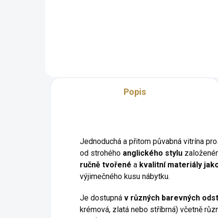
a dvěma dvířky z kolekce
obo
inspirované anglickým
mno
designem.
Popis
Jednoduchá a přitom půvabná vitrína prosk
od strohého
anglického stylu
založeném
ručně tvořené
a
kvalitní materiály ja
výjimečného kusu nábytku.
Je dostupná
v různých barevných ods
krémová, zlatá nebo stříbrná) včetně rů