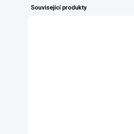
Související produkty
AUTORSKÝ PODPIS
AUTOR
ZDARMA
Luxusní komoda
Ko
VALERIA
VA
59 876 Kč
od
od
Detail
Velká komoda se čtyřmi šuplíky
Kom