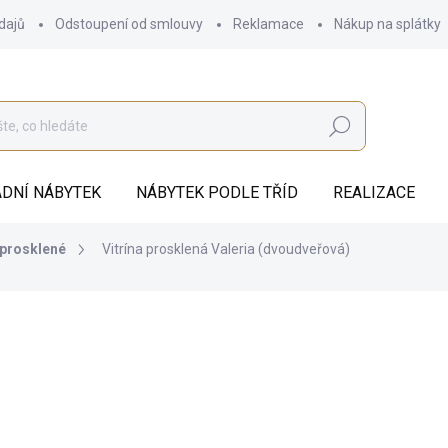
dajů
Odstoupení od smlouvy
Reklamace
Nákup na splátky
Hledat
DNÍ NÁBYTEK
NÁBYTEK PODLE TŘÍD
REALIZACE
 prosklené
Vitrína prosklená Valeria (dvoudveřová)
od
58 321 Kč
ZDARMA
od
48 199,17 Kč
bez DPH
Měrná
ZVOLTE VARIANTU