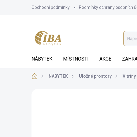
Přejít
Obchodní podmínky
Podmínky ochrany osobních ú
na
obsah
NÁBYTEK
MÍSTNOSTI
AKCE
ZAHRA
Domů
NÁBYTEK
Úložné prostory
Vitríny
ZNAČKA:
IBA
AUTORSKÝ PODPIS