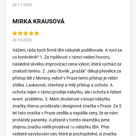
30.11.2025
MIRKA KRAUSOVÁ
30.10.2025
Vážení, ráda bych firmě IBA nábytek poděkovala. A nyní za
co konkrétně? 1. Za trpělivost v rámci vedení hovoru,
následně skvělou improvizaci cena-výkon, která vychází ze
znalosti terénu. 2. Jako člověk ,,pražák“ děkuji převelice za
přístup lidí z Moravy, neboť v Praze tento přístup je vídán
zřídka. Laskavost, otevřený a milý přístup a ochota. A
ochota nejen v rámci prodeje nábytku, ale i ochota k řešení
event. problému. 3. Mám zkušenost s koupí nábytku
značky, kterou prodávala i designová značka v Praze. Za 5
let tato značka v Praze zesílila a napálila ceny, že se nám
protáčely panenky. A přesně v tomto okamžiku jsme
stejnou značku viděli prodávat i u nábytku IBA. Přes
veškeré navyšování cen, které je pochopitelné, si značka