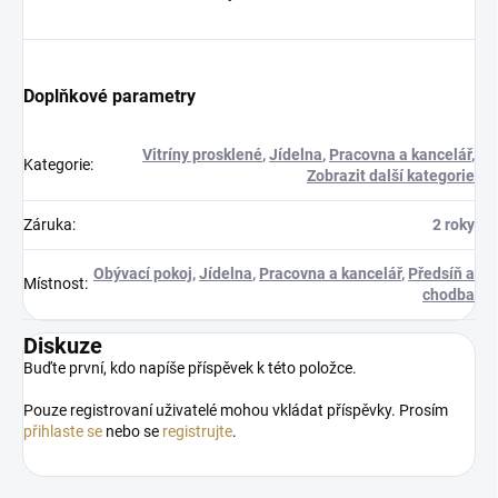
Doplňkové parametry
Vitríny prosklené
,
Jídelna
,
Pracovna a kancelář
,
Kategorie
:
Zobrazit další kategorie
Záruka
:
2 roky
Obývací pokoj
,
Jídelna
,
Pracovna a kancelář
,
Předsíň a
Místnost
:
chodba
Diskuze
Buďte první, kdo napíše příspěvek k této položce.
Pouze registrovaní uživatelé mohou vkládat příspěvky. Prosím
přihlaste se
nebo se
registrujte
.