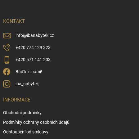
p
a
t
í
KONTAKT
info
@
ibanabytek.cz
+420 774 129 323
+420 571 141 203
Buďte s námi!
iba_nabytek
INFORMACE
Obchodní podmínky
Podmínky ochrany osobních údajů
Odstoupení od smlouvy