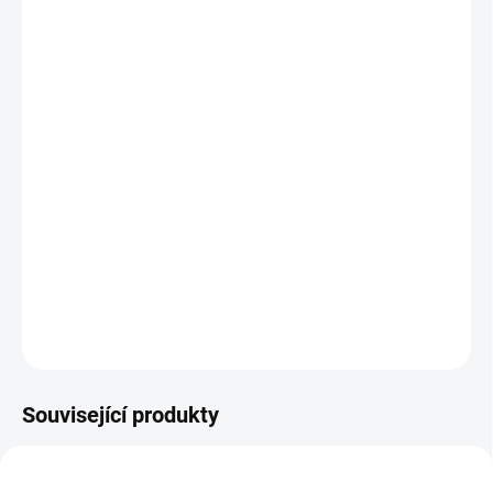
TYP
POČET DVEŘÍ
−
+
Přidat do košíku
Třídveřová klasická vitrína Valeria v anglickém stylu, který
okouzlí jednoduchostí a přímými liniemi.
DETAILNÍ INFORMACE
ZEPTAT SE
HLÍDAT
Související produkty
AUTORSKÝ PODPIS
AUTORSKÝ PODPIS