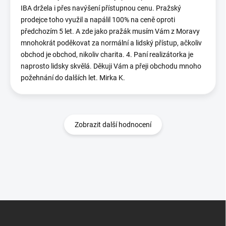
IBA držela i přes navýšení přístupnou cenu. Pražský
prodejce toho využil a napálil 100% na ceně oproti
předchozím 5 let. A zde jako pražák musím Vám z Moravy
mnohokrát poděkovat za normální a lidský přístup, ačkoliv
obchod je obchod, nikoliv charita. 4. Paní realizátorka je
naprosto lidsky skvělá. Děkuji Vám a přeji obchodu mnoho
požehnání do dalších let. Mirka K.
Zobrazit další hodnocení
Z
á