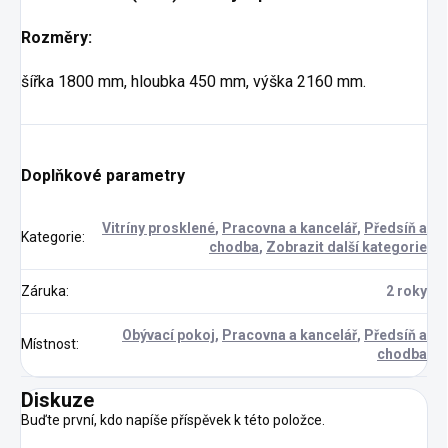
Rozměry:
šířka 1800 mm, hloubka 450 mm, výška 2160 mm.
Doplňkové parametry
Vitríny prosklené
,
Pracovna a kancelář
,
Předsíň a
Kategorie
:
chodba
,
Zobrazit další kategorie
Záruka
:
2 roky
Obývací pokoj
,
Pracovna a kancelář
,
Předsíň a
Místnost
:
chodba
Diskuze
Buďte první, kdo napíše příspěvek k této položce.