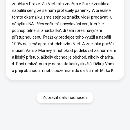
značka v Praze. Za 5 let tato značka v Praze zesílila a
napálila ceny, že se nám protáčely panenky. A přesně v
tomto okamžiku jsme stejnou značku viděli prodávat i u
nábytku IBA. Přes veškeré navyšování cen, které je
pochopitelné, si značka IBA držela i přes navýšení
přístupnou cenu. Pražský prodejce toho využil a napálil
100% na ceně oproti předchozím 5 let. A zde jako pražák
musím Vám z Moravy mnohokrát poděkovat za normální
a lidský přístup, ačkoliv obchod je obchod, nikoliv charita.
4. Paní realizátorka je naprosto lidsky skvělá. Děkuji Vám
a přeji obchodu mnoho požehnání do dalších let. Mirka K.
Zobrazit další hodnocení