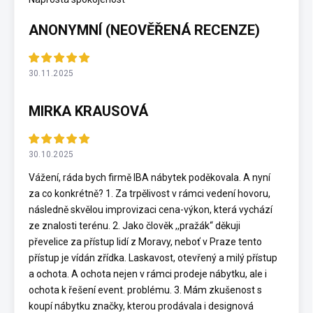
ANONYMNÍ (NEOVĚŘENÁ RECENZE)
30.11.2025
MIRKA KRAUSOVÁ
30.10.2025
Vážení, ráda bych firmě IBA nábytek poděkovala. A nyní
za co konkrétně? 1. Za trpělivost v rámci vedení hovoru,
následně skvělou improvizaci cena-výkon, která vychází
ze znalosti terénu. 2. Jako člověk ,,pražák“ děkuji
převelice za přístup lidí z Moravy, neboť v Praze tento
přístup je vídán zřídka. Laskavost, otevřený a milý přístup
a ochota. A ochota nejen v rámci prodeje nábytku, ale i
ochota k řešení event. problému. 3. Mám zkušenost s
koupí nábytku značky, kterou prodávala i designová