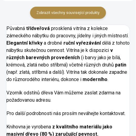
Zobrazit všechny související produkty
Půvabná
třídveřová
prosklená vitrína z kolekce
zámeckého nábytku do pracovny, jídelny i jiných místností.
Elegantní křivky
a drobné
ruční vyřezávání
dělá z tohoto
nábytku skutečnou cennost. Vitrína je k dispozici
v
různých barevných provedeních
(i barvy jako je bílá,
krémová, zlatá nebo stříbrná) včetně různých druhů
patin
(např. zlatá, stříbrná a další). Vitrína tak dokonale zapadne
do různorodého interiéru, dokonce i
moderního
.
Vzorník odstínů dřeva Vám můžeme zaslat zdarma na
požadovanou adresu.
Pro další podrobnosti nás prosím neváhejte kontaktovat.
Knihovna je vyrobena
z kvalitního materiálu
jako
masivní dřevo (80 %)
zaručující pevnost.