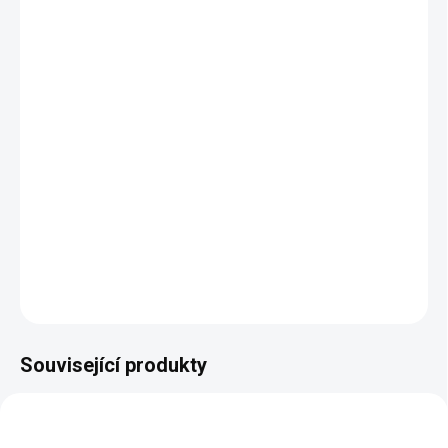
TYP
−
+
Přidat do košíku
Třídveřová prosklená vitrína Annabel z kolekce
zámeckého nábytku v různých barevných odstínech dřeva.
Rozměry: š 1800, hl 450, v 2160 mm
DETAILNÍ INFORMACE
ZEPTAT SE
HLÍDAT
Související produkty
AUTORSKÝ PODPIS
AUTORSKÝ PODPIS