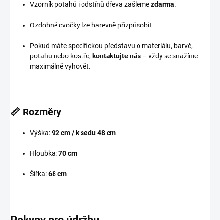
Vzorník potahů i odstínů dřeva zašleme
zdarma
.
Ozdobné cvočky lze barevně přizpůsobit.
Pokud máte specifickou představu o materiálu, barvě,
potahu nebo kostře,
kontaktujte nás
– vždy se snažíme
maximálně vyhovět.
📏
Rozměry
Výška:
92 cm / k sedu 48 cm
Hloubka:
70 cm
Šířka:
68 cm
Pokyny pro údržbu