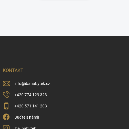
Z
á
p
a
t
í
KONTAKT
info
@
ibanabytek.cz
+420 774 129 323
+420 571 141 203
Buďte s námi!
iba_nabytek