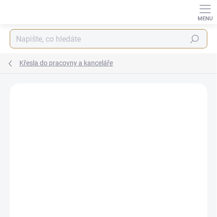
Přejít
na
obsah
Hledat
Křesla do pracovny a kanceláře
ZNAČKA:
IBA
AUTORSKÝ PODPIS
ZDARMA