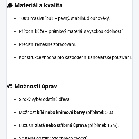
🪵
Materiál a kvalita
100% masivní buk – pevný, stabilní, dlouhověký.
Přírodní kůže – prémiový materiál s vysokou odolností.
Precizní řemeslné zpracování.
Konstrukce vhodná pro každodenní kancelářské používání.
🎨
Možnosti úprav
Široký výběr odstínů dřeva.
Možnost
bílé nebo krémové barvy
(příplatek 5 %).
Luxusní
zlatá nebo stříbrná úprava
(příplatek 15 %).
Volitelné odstíny ozdobných cvočků.