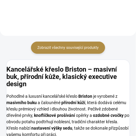
690, šířka 640 mm Materiál:
masivní buk
Zobrazit všechny související produkty
Kancelářské křeslo Briston – masivní
buk, přírodní kůže, klasický executive
design
Pohodlné a luxusní kancelářské křeslo
Briston
je vyrobené z
masivního buku
a čalouněné
přírodní kůží
, která dodává celému
křeslu prémiový vzhled i dlouhou životnost. Pečlivě zdobené
dřevěné prvky,
knoflíčkové prošívání
opěrky a
ozdobné cvočky
po
obvodu potahu podtrhují noblesní, tradiční charakter křesla.
Křeslo nabízí
nastavení výšky sedu
, takže se dokonale přizpůsobí
vašemu komfortu při práci.