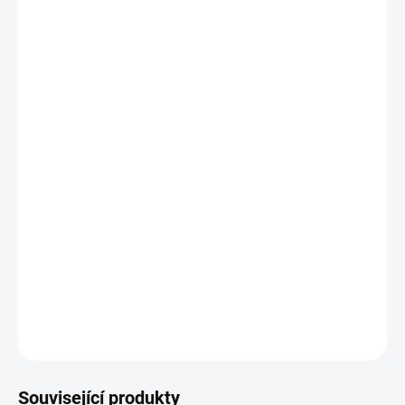
VARIANTA
−
+
Přidat do košíku
Klasický design
Prvotřídní kvalita
Buková masivní konstrukce
Široké možnosti personalizace odstínu dřeva a potahu
Reprezentativní charakter
Rozměry:
výška 920, hloubka 700, šířka 680 mm
DETAILNÍ INFORMACE
ZEPTAT SE
HLÍDAT
Související produkty