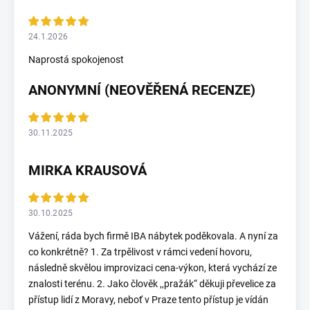
24.1.2026
Naprostá spokojenost
ANONYMNÍ (NEOVĚŘENÁ RECENZE)
30.11.2025
MIRKA KRAUSOVÁ
30.10.2025
Vážení, ráda bych firmě IBA nábytek poděkovala. A nyní za
co konkrétně? 1. Za trpělivost v rámci vedení hovoru,
následně skvělou improvizaci cena-výkon, která vychází ze
znalosti terénu. 2. Jako člověk ,,pražák“ děkuji převelice za
přístup lidí z Moravy, neboť v Praze tento přístup je vídán