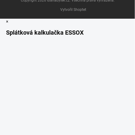
Copyright 2026
ibanabytek.cz
. Všechna práva vyhrazena.
Vytvořil Shoptet
×
Splátková kalkulačka ESSOX