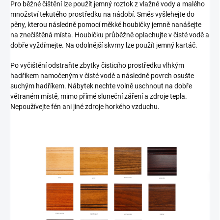
Pro běžné čištění lze použít jemný roztok z vlažné vody a malého
množství tekutého prostředku na nádobí. Směs vyšlehejte do
pěny, kterou následně pomocí měkké houbičky jemně nanášejte
na znečištěná místa. Houbičku průběžně oplachujte v čisté vodě a
dobře vyždímejte. Na odolnější skvrny lze použít jemný kartáč.
Po vyčištění odstraňte zbytky čisticího prostředku vlhkým
hadříkem namočeným v čisté vodě a následně povrch osušte
suchým hadříkem. Nábytek nechte volně uschnout na dobře
větraném místě, mimo přímé sluneční záření a zdroje tepla.
Nepoužívejte fén ani jiné zdroje horkého vzduchu.