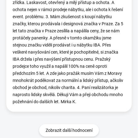
zřídka. Laskavost, otevřený a milý přístup a ochota. A
ochota nejen v rámci prodeje nábytku, ale i ochota k řešení
event. problému. 3. Mám zkušenost s koupí nábytku
značky, kterou prodávala i designová značka v Praze. Za 5
let tato značka v Praze zesílila a napálila ceny, že se nám
protáčely panenky. A přesně v tomto okamžiku jsme
stejnou značku viděli prodávat i u nábytku IBA. Přes
veškeré navyšování cen, které je pochopitelné, si značka
IBA držela i přes navýšení přístupnou cenu. Pražský
prodejce toho využil a napálil 100% na ceně oproti
předchozím 5 let. A zde jako pražák musím Vám z Moravy
mnohokrát poděkovat za normální a lidský přístup, ačkoliv
obchod je obchod, nikoliv charita. 4. Paní realizátorka je
naprosto lidsky skvělá. Děkuji Vám a přeji obchodu mnoho
požehnání do dalších let. Mirka K.
Zobrazit další hodnocení