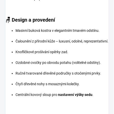
🪑
Design a provedení
Masivní buková kostra v elegantním tmavém odstínu.
Čalounění z přírodní kůže – luxusní, odolné, reprezentativní.
Knoflíčkové prošívání opěrky zad.
Ozdobné cvočky po obvodu potahu (volitelné odstíny).
Ručně tvarované dřevěné područky s otočenými prvky.
Čtyři dřevěné nohy s mosaznými kolečky.
Centrální kovový sloup pro
nastavení výšky sedu
.