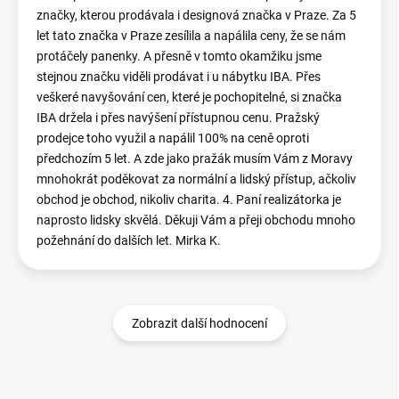
značky, kterou prodávala i designová značka v Praze. Za 5
let tato značka v Praze zesílila a napálila ceny, že se nám
protáčely panenky. A přesně v tomto okamžiku jsme
stejnou značku viděli prodávat i u nábytku IBA. Přes
veškeré navyšování cen, které je pochopitelné, si značka
IBA držela i přes navýšení přístupnou cenu. Pražský
prodejce toho využil a napálil 100% na ceně oproti
předchozím 5 let. A zde jako pražák musím Vám z Moravy
mnohokrát poděkovat za normální a lidský přístup, ačkoliv
obchod je obchod, nikoliv charita. 4. Paní realizátorka je
naprosto lidsky skvělá. Děkuji Vám a přeji obchodu mnoho
požehnání do dalších let. Mirka K.
Zobrazit další hodnocení