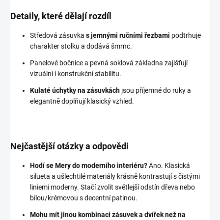
Detaily, které dělají rozdíl
Středová zásuvka
s jemnými ručními řezbami
podtrhuje
charakter stolku a dodává šmrnc.
Panelové bočnice a pevná soklová základna zajišťují
vizuální i konstrukční stabilitu.
Kulaté úchytky na zásuvkách
jsou příjemné do ruky a
elegantně doplňují klasický vzhled.
Nejčastější otázky a odpovědi
Hodí se Mery do moderního interiéru?
Ano. Klasická
silueta a ušlechtilé materiály krásně kontrastují s čistými
liniemi moderny. Stačí zvolit světlejší odstín dřeva nebo
bílou/krémovou s decentní patinou.
Mohu mít jinou kombinaci zásuvek a dvířek než na