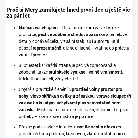
Proč si Mery zamilujete hned první den a ještě víc
za pár let
Nadčasová elegance
, která pracuje pro vás: klasické
proporce,
pečlivě zdobená středová zásuvka
a panelové
detaily dodávají celku vizuální stabilitu i autoritu. Stůl
působí
reprezentačně
, ale ne chladně – vtáhne do práce a
zútulní prostor.
360° estetika: každá strana je pečlivě zpracovaná a
zdobená, takže
stůl skvěle vynikne i volně v místnosti.
Kdekoli, odkudkoli, vždy efektní.
Chytré a praktické členění:
uprostřed volný prostor pro
nohy; vlevo skříňka s dvířky a zásuvkou, vpravo sloupec tří
zásuvek s kulatými úchytkami plus samostatná horní
zásuvka.
Místo na techniku, osobní věci, dokumenty i psací
potřeby – vše má své místo a je po ruce.
Přesně podle vašeho interiéru:
zvolíte odstín dřeva
(od
přírodních tónů po bílou, krémovou, zlatou či stříbrnou)
i