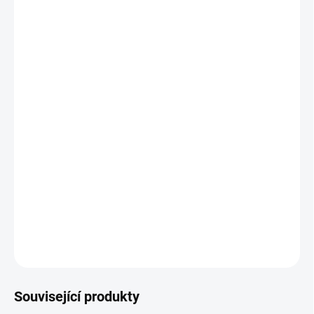
−
+
Přidat do košíku
Luxusní vzhled s ručně vyřezávanými ornamenty
Dvě různé velikosti
Úprava na míru
80 % masivní dřevo – robustní a trvanlivý základ
Široké možnosti personalizace: barvy, patiny
Možnost umístení v prostoru
Lze doplnit dalším nábytkem z kolekce Mery
DETAILNÍ INFORMACE
ZEPTAT SE
HLÍDAT
Související produkty