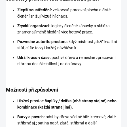
Zlepší soustředění:
velkorysá pracovní plocha a čisté
členění snižují vizuální chaos.
Zrychlí organizaci:
logicky členěné zásuvky a skříňka
znamenají méně hledání, více hotové práce.
Pozvedne autoritu prostoru:
když místnost „drží“ kvalitní
stůl, cítíte to vy i každý návštěvník.
Udrží krásu v čase:
poctivé dřevo a řemeslné zpracování
stárnou do ušlechtilosti, ne do únavy.
Možnosti přizpůsobení
Úložný prostor:
šuplíky / dvířka (obě strany stejné) nebo
kombinace (každá strana jiná).
Barvy a povrch:
odstíny dřeva včetně bílé, krémové, zlaté,
stříbrné aj.; patina např. zlatá, stříbrná a další.