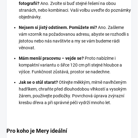
fotografii?
Ano. Zvolte si buď stejné řešení na obou
stranách, nebo kombinaci. Vaši volbu uveďte do poznámky
objednávky.
Nejsem si jistý odstínem.
Pomůžete mi?
Ano. Zašleme
vám vzorník na požadovanou adresu, abyste se rozhodli s
jistotou nebo nás navštivte a my se vám budeme rádi
věnovat.
Mám menší pracovnu – vejde se?
Proto nabízíme i
kompaktní variantu o šířce 120 cm při stejné hloubce a
výšce. Funkčnost zůstává, prostor se nadechne.
Jak se o stůl starat?
Otírejte měkkým, mírně navlhčeným
hadříkem, chraňte před dlouhodobou vlhkostí a vysokým
žárem, používejte podložky. Povrchová úprava zvýrazní
kresbu dřeva a při správné péči vydrží mnoho let.
Pro koho je Mery ideální