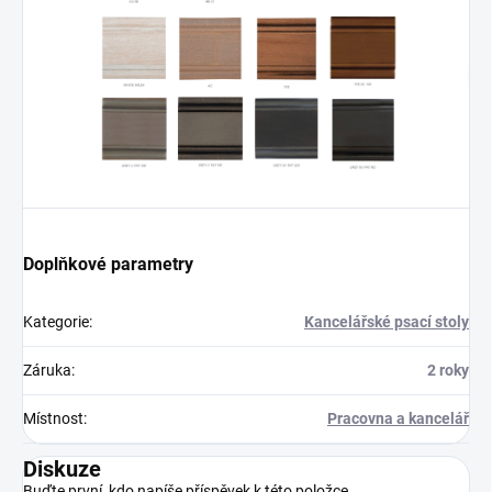
Doplňkové parametry
Kategorie
:
Kancelářské psací stoly
Záruka
:
2 roky
Místnost
:
Pracovna a kancelář
Diskuze
Buďte první, kdo napíše příspěvek k této položce.