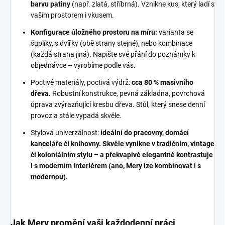
barvu patiny
(např. zlatá, stříbrná). Vznikne kus, který ladí s
vaším prostorem i vkusem.
Konfigurace úložného prostoru na míru:
varianta se
šuplíky, s dvířky (obě strany stejné), nebo kombinace
(každá strana jiná). Napište své přání do poznámky k
objednávce – vyrobíme podle vás.
Poctivé materiály, poctivá výdrž:
cca 80 % masivního
dřeva.
Robustní konstrukce, pevná základna, povrchová
úprava zvýrazňující kresbu dřeva. Stůl, který snese denní
provoz a stále vypadá skvěle.
Stylová univerzálnost:
ideální do pracovny, domácí
kanceláře či knihovny.
Skvěle vynikne v tradičním, vintage
či koloniálním stylu – a překvapivě elegantně kontrastuje
i s moderním interiérem (ano, Mery lze kombinovat i s
modernou).
Jak Mery promění vaši každodenní práci