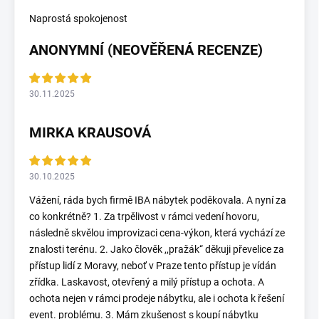
Naprostá spokojenost
ANONYMNÍ (NEOVĚŘENÁ RECENZE)
30.11.2025
MIRKA KRAUSOVÁ
30.10.2025
Vážení, ráda bych firmě IBA nábytek poděkovala. A nyní za
co konkrétně? 1. Za trpělivost v rámci vedení hovoru,
následně skvělou improvizaci cena-výkon, která vychází ze
znalosti terénu. 2. Jako člověk ,,pražák“ děkuji převelice za
přístup lidí z Moravy, neboť v Praze tento přístup je vídán
zřídka. Laskavost, otevřený a milý přístup a ochota. A
ochota nejen v rámci prodeje nábytku, ale i ochota k řešení
event. problému. 3. Mám zkušenost s koupí nábytku