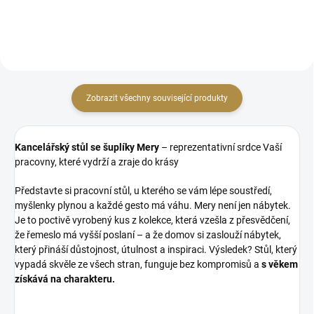
doplnit...
Zobrazit všechny související produkty
Kancelářský stůl se šuplíky Mery
– reprezentativní srdce Vaší
pracovny, které vydrží a zraje do krásy
Představte si pracovní stůl, u kterého se vám lépe soustředí,
myšlenky plynou a každé gesto má váhu. Mery není jen nábytek.
Je to poctivě vyrobený kus z kolekce, která vzešla z přesvědčení,
že řemeslo má vyšší poslaní – a že domov si zaslouží nábytek,
který přináší důstojnost, útulnost a inspiraci. Výsledek? Stůl, který
vypadá skvěle ze všech stran, funguje bez kompromisů a
s věkem
získává na charakteru.