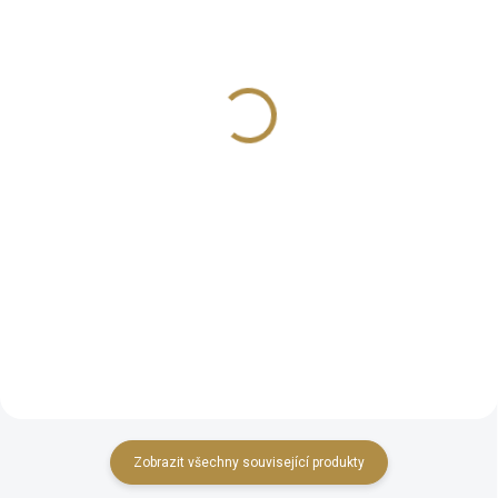
Podlahové hodiny Lada
Luxusní komoda LADA
118 973 Kč
173 971 Kč
od
od
Detail
Detail
Mohutné designové hodiny Lada
Luxusní komoda LADA s ručně
s ručně vyráběnou antickou
vyráběnou intarzií z kolekce
intarzií dostupné v několika
klasického nábytku v
odstínech dřeva.
zámeckém stylu. Rozměry: š
Rozměry: výška 2050 mm, šířka
2330, hl 580, v 925
740 mm, hloubka 460 mm
Zobrazit všechny související produkty