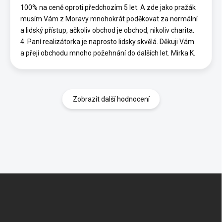
100% na ceně oproti předchozím 5 let. A zde jako pražák
musím Vám z Moravy mnohokrát poděkovat za normální
a lidský přístup, ačkoliv obchod je obchod, nikoliv charita.
4. Paní realizátorka je naprosto lidsky skvělá. Děkuji Vám
a přeji obchodu mnoho požehnání do dalších let. Mirka K.
Zobrazit další hodnocení
Z
á
p
a