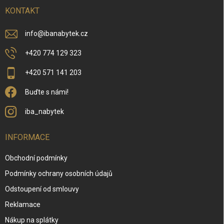
t
í
KONTAKT
info
@
ibanabytek.cz
+420 774 129 323
+420 571 141 203
Buďte s námi!
iba_nabytek
INFORMACE
Obchodní podmínky
Podmínky ochrany osobních údajů
Odstoupení od smlouvy
Reklamace
Nákup na splátky