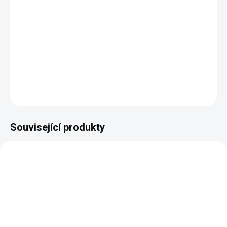
Luxusní psací stůl z kolekce Lada zdobený antickou
technikou zvanou intarzie a dostupný v několika barevných
provedeních.
Rozměry: šířka 2090 mm, hloubka 735 mm, výška 795 mm
DETAILNÍ INFORMACE
ZEPTAT SE
HLÍDAT
Související produkty
AUTORSKÝ PODPIS
AUTORSKÝ PODPIS
ZDARMA
ZDARMA