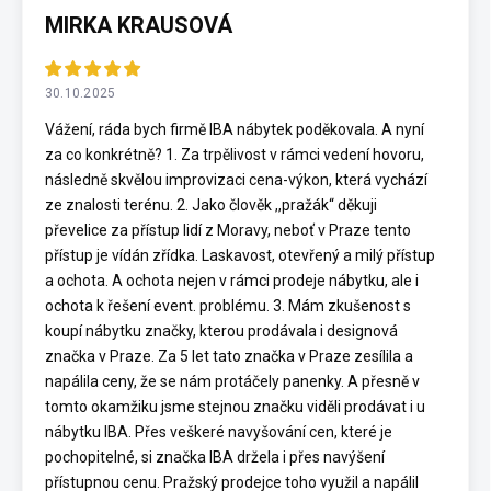
MIRKA KRAUSOVÁ
30.10.2025
Vážení, ráda bych firmě IBA nábytek poděkovala. A nyní
za co konkrétně? 1. Za trpělivost v rámci vedení hovoru,
následně skvělou improvizaci cena-výkon, která vychází
ze znalosti terénu. 2. Jako člověk ,,pražák“ děkuji
převelice za přístup lidí z Moravy, neboť v Praze tento
přístup je vídán zřídka. Laskavost, otevřený a milý přístup
a ochota. A ochota nejen v rámci prodeje nábytku, ale i
ochota k řešení event. problému. 3. Mám zkušenost s
koupí nábytku značky, kterou prodávala i designová
značka v Praze. Za 5 let tato značka v Praze zesílila a
napálila ceny, že se nám protáčely panenky. A přesně v
tomto okamžiku jsme stejnou značku viděli prodávat i u
nábytku IBA. Přes veškeré navyšování cen, které je
pochopitelné, si značka IBA držela i přes navýšení
přístupnou cenu. Pražský prodejce toho využil a napálil