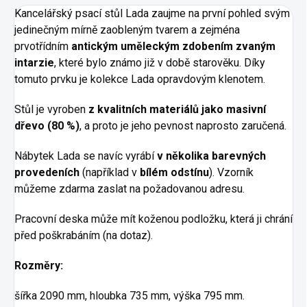
Kancelářský psací stůl Lada zaujme na první pohled svým
jedinečným mírně zaobleným tvarem a zejména
prvotřídním
antickým uměleckým zdobením zvaným
intarzie
, které bylo známo již v době starověku. Díky
tomuto prvku je kolekce Lada opravdovým klenotem.
Stůl je vyroben
z kvalitních materiálů jako masivní
dřevo (80 %)
, a proto je jeho pevnost naprosto zaručená.
Nábytek Lada se navíc vyrábí
v několika barevných
provedeních
(například v
bílém odstínu
).
Vzorník
můžeme zdarma zaslat na požadovanou adresu.
Pracovní deska může mít koženou podložku, která ji chrání
před poškrabáním (na dotaz).
Rozměry:
šířka
2090 mm, hloubka 735 mm, výška 795 mm.