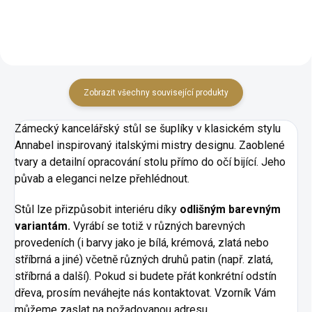
Zobrazit všechny související produkty
Zámecký kancelářský stůl se šuplíky v klasickém stylu
Annabel inspirovaný italskými mistry designu. Zaoblené
tvary a detailní opracování stolu přímo do očí bijící. Jeho
půvab a eleganci nelze přehlédnout.
Stůl lze přizpůsobit interiéru díky
odlišným barevným
variantám.
Vyrábí se totiž v různých barevných
provedeních (i barvy jako je bílá, krémová, zlatá nebo
stříbrná a jiné) včetně různých druhů patin (např. zlatá,
stříbrná a další). Pokud si budete přát konkrétní odstín
dřeva, prosím neváhejte nás kontaktovat. Vzorník Vám
můžeme zaslat na požadovanou adresu.