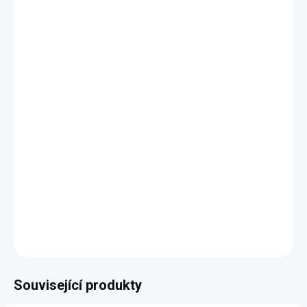
ODSTÍN DŘEVA
−
+
Přidat do košíku
Překrásný pracovní stůl Annabel v klasickém stylu se
zámeckými prvky dostupný v několika barevných
provedeních.
Rozměry: šířka 1660 mm, hloubka 650 mm, výška 800 mm.
DETAILNÍ INFORMACE
ZEPTAT SE
HLÍDAT
Související produkty