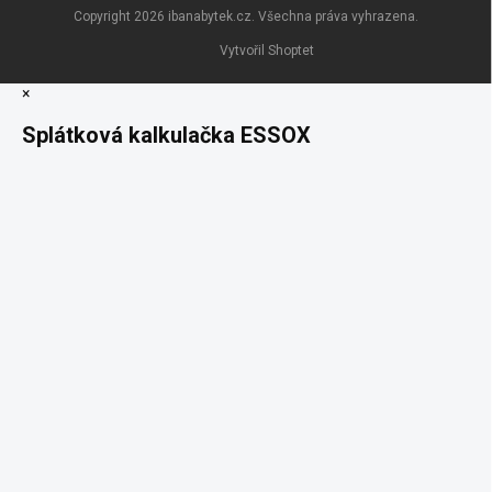
Copyright 2026
ibanabytek.cz
. Všechna práva vyhrazena.
Vytvořil Shoptet
×
Splátková kalkulačka ESSOX