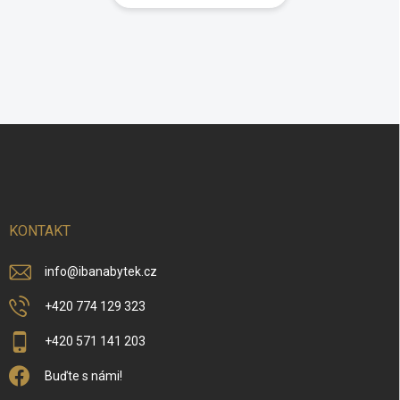
Z
á
p
a
t
í
KONTAKT
info
@
ibanabytek.cz
+420 774 129 323
+420 571 141 203
Buďte s námi!