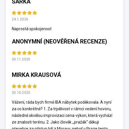
ŠÁRKA
24.1.2026
Naprostá spokojenost
ANONYMNÍ (NEOVĚŘENÁ RECENZE)
30.11.2025
MIRKA KRAUSOVÁ
30.10.2025
Vážení, ráda bych firmě IBA nábytek poděkovala. A nyní
za co konkrétně? 1. Za trpělivost v rámci vedení hovoru,
následně skvělou improvizaci cena-výkon, která vychází
ze znalosti terénu. 2. Jako člověk ,,pražák“ děkuji
převelice za přístup lidí z Moravy, neboť v Praze tento