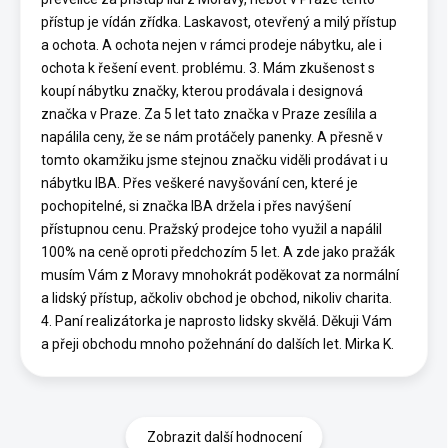
přístup je vídán zřídka. Laskavost, otevřený a milý přístup
a ochota. A ochota nejen v rámci prodeje nábytku, ale i
ochota k řešení event. problému. 3. Mám zkušenost s
koupí nábytku značky, kterou prodávala i designová
značka v Praze. Za 5 let tato značka v Praze zesílila a
napálila ceny, že se nám protáčely panenky. A přesně v
tomto okamžiku jsme stejnou značku viděli prodávat i u
nábytku IBA. Přes veškeré navyšování cen, které je
pochopitelné, si značka IBA držela i přes navýšení
přístupnou cenu. Pražský prodejce toho využil a napálil
100% na ceně oproti předchozím 5 let. A zde jako pražák
musím Vám z Moravy mnohokrát poděkovat za normální
a lidský přístup, ačkoliv obchod je obchod, nikoliv charita.
4. Paní realizátorka je naprosto lidsky skvělá. Děkuji Vám
a přeji obchodu mnoho požehnání do dalších let. Mirka K.
Zobrazit další hodnocení