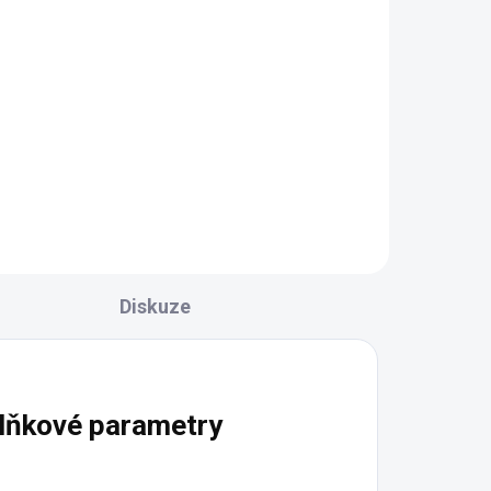
l
Detail
Luxusní vzhled s ručně
vyřezávanými ornamenty Také
y
jako barová varianta Kompaktní
ní a
rozměry 80 % masivní dřevo –
osti
robustní a trvanlivý základ Široké
.
možnosti personalizace:...
Diskuze
lňkové parametry