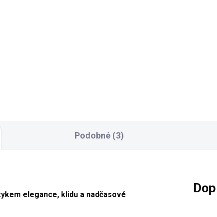
Detail
Detai
usní vzhled s ručně
Luxusní vzhled s ručně
ezávanými ornamenty Velký
vyřezávanými ornamenty
žný prostor 80 % masivní
Vhodná i pro veřejné prostor
o – robustní a trvanlivý
100 % masivní dřevo – robust
lad Široké možnosti
trvanlivý základ Široké možn
onalizace: barvy, patiny, Lze
personalizace: barvy, patiny,..
nit...
Podobné (3)
Dop
zykem elegance, klidu a nadčasové