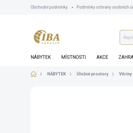
Přejít
Obchodní podmínky
Podmínky ochrany osobních ú
na
obsah
NÁBYTEK
MÍSTNOSTI
AKCE
ZAHRA
Domů
NÁBYTEK
Úložné prostory
Vitríny
ZNAČKA:
IBA
AUTORSKÝ PODPIS