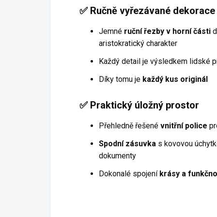
✅
Ručně vyřezávané dekorace
Jemné
ruční řezby v horní části
d
aristokratický charakter
Každý detail je výsledkem lidské p
Díky tomu je
každý kus originál
✅
Praktický úložný prostor
Přehledně řešené
vnitřní police
pr
Spodní zásuvka
s kovovou úchytkou
dokumenty
Dokonalé spojení
krásy a funkčno