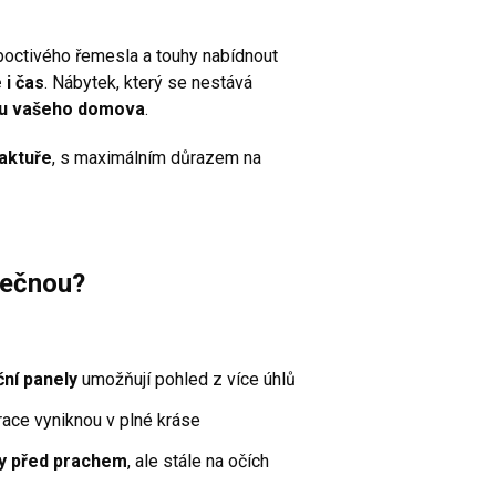
poctivého řemesla a touhy nabídnout
 i čas
. Nábytek, který se nestává
hu vašeho domova
.
aktuře
, s maximálním důrazem na
mečnou?
ční panely
umožňují pohled z více úhlů
race vyniknou v plné kráse
y před prachem
, ale stále na očích