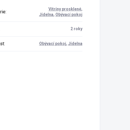
Vitríny prosklené
,
rie
:
Jídelna
,
Obývací pokoj
:
2 roky
st
:
Obývací pokoj
,
Jídelna