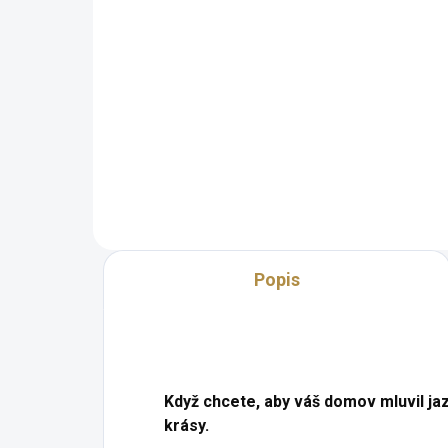
Detail
Lux
vyř
Luxusní vzhled Rozkládací
úlo
systém s dvěma přidavnými
dřev
deskami Set tvoří stůl a 6 židlí
zák
podle vašeho vkusu 80 %
pers
masivní dřevo u stolu a 100 % v
dopl
případě židlí Široké možnosti...
Popis
Když chcete, aby váš domov mluvil ja
krásy.