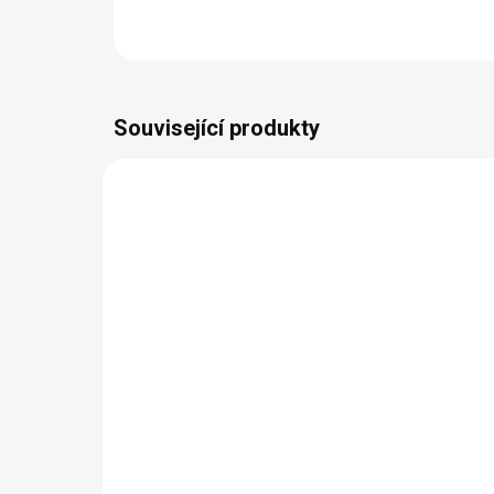
Související produkty
AUTORSKÝ PODPIS
AUTOR
ZDARMA
Jídelní set pro 6 osob
Lu
Mery
od
76 386 Kč
od