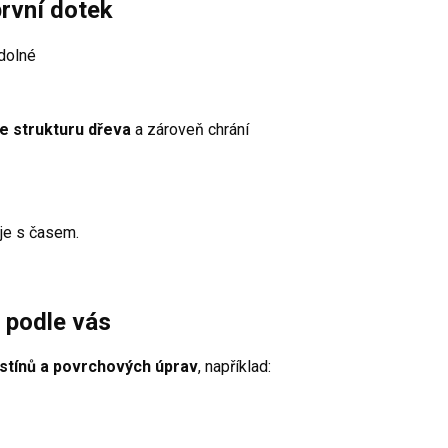
první dotek
odolné
e strukturu dřeva
a zároveň chrání
aje s časem.
 podle vás
dstínů a povrchových úprav
, například: