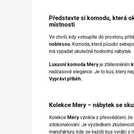
Představte si komodu, která o
místnosti
Ve chvíli, kdy vstoupíte do prostoru, při
noblesou
. Komoda, která působí sebejis
má vypadat skutečně hodnotný nábytek.
Luxusní komoda Mery
je ztělesněním
k
nadčasové elegance. Je to kus, který nep
Vypráví příběh.
Kolekce Mery – nábytek se sku
Kolekce
Mery
vznikla z přesvědčení, že
zdokonalování. Je výsledkem zkušeností,
manufaktury, kde se každý kus vyrábí s m