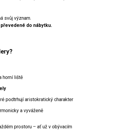
má svůj význam.
í převedené do nábytku.
Mery?
 horní liště
ely
eré podtrhují aristokratický charakter
armonicky a vyváženě
aždém prostoru – ať už v obývacím