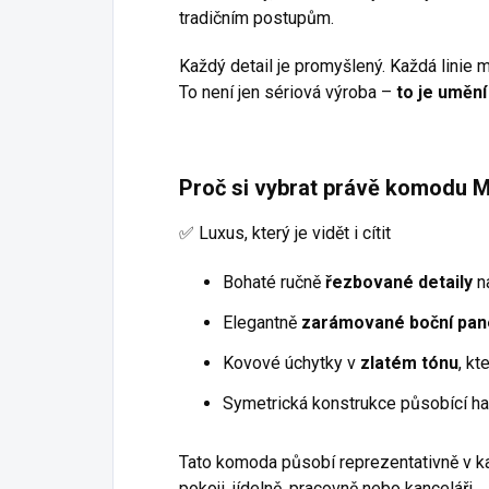
tradičním postupům.
Každý detail je promyšlený. Každá linie 
To není jen sériová výroba –
to je uměn
Proč si vybrat právě komodu 
✅ Luxus, který je vidět i cítit
Bohaté ručně
řezbované detaily
na
Elegantně
zarámované boční pan
Kovové úchytky v
zlatém tónu
, kt
Symetrická konstrukce působící h
Tato komoda působí reprezentativně v k
pokoji, jídelně, pracovně nebo kanceláři.