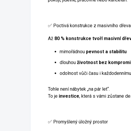
✅ Poctivá konstrukce z masivního dřeva
Až
80 % konstrukce tvoří masivní dře
mimořádnou
pevnost a stabilitu
dlouhou
životnost bez komprom
odolnost vůči času i každodennímu
Tohle není nábytek „na pár let“.
To je
investice
, která s vámi zůstane des
✅ Promyšlený úložný prostor