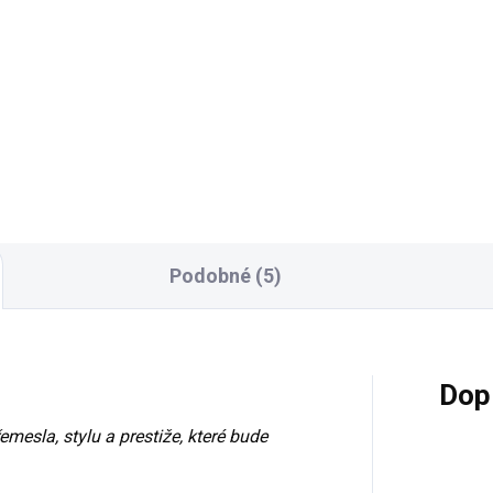
Detail
Detai
usní vzhled s ručně
Luxusní vzhled s ručně
ezávanými ornamenty Velký
vyřezávanými ornamenty Ve
žný prostor 80 % masivní
zrcadlo, které opticky zvětší
o – robustní a trvanlivý
prostor Velký úložný prostor 
lad Široké možnosti
% masivní dřevo – robustní a
onalizace: barvy, patiny, Lze
trvanlivý základ Široké
nit...
možnosti...
Podobné (5)
Dop
emesla, stylu a prestiže, které bude