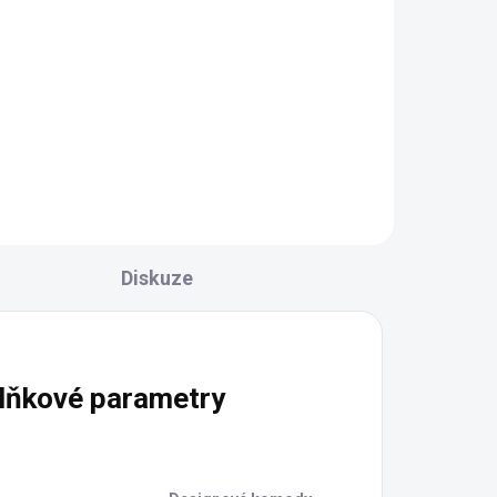
l
Luxusní vzhled s ručně
vyřezávanými ornamenty Také
jako barová varianta Kompaktní
lké
rozměry 80 % masivní dřevo –
robustní a trvanlivý základ Široké
80
možnosti personalizace:...
Diskuze
lňkové parametry