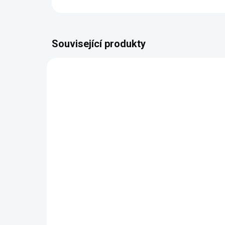
Související produkty
AUTORSKÝ PODPIS
AUTOR
ZDARMA
Jídelní set pro 6 osob
Lu
Mery
(š
76 386 Kč
od
od