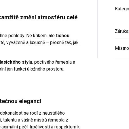
Katego
kamžitě změní atmosféru celé
Záruka
táhne pohledy. Ne křikem, ale
tichou
tě, vyváženě a luxusně – přesně tak, jak
Místno
lasického stylu
, poctivého řemesla a
lní jen funkci úložného prostoru.
tečnou elegancí
 dokonalost se rodí z neustálého
 talentu a vášně mistrů řemesla z
aximální péčí, trpělivostí a respektem k