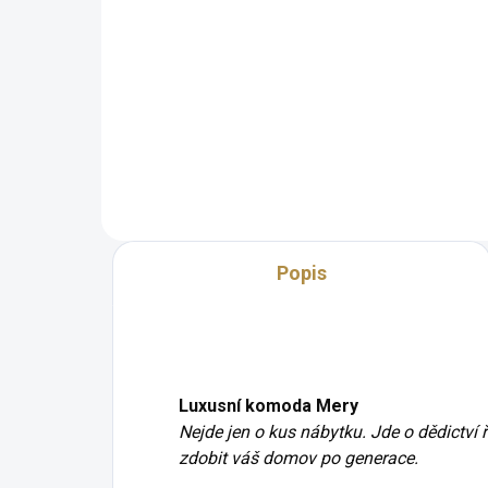
Detail
Luxusní vzhled Rozkládací
Lux
systém s dvěma přidavnými
vyř
deskami Set tvoří stůl a 6 židlí
úlo
podle vašeho vkusu 80 %
dřev
masivní dřevo u stolu a 100 % v
zák
případě židlí Široké možnosti...
pers
dopl
Popis
Luxusní komoda Mery
Nejde jen o kus nábytku. Jde o dědictví ř
zdobit váš domov po generace.