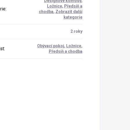
Designové komody
,
Ložnice
,
Předsíň a
rie
:
chodba
,
Zobrazit další
kategorie
:
2 roky
Obývací pokoj
,
Ložnice
,
st
:
Předsíň a chodba