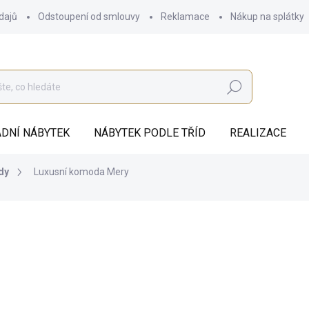
dajů
Odstoupení od smlouvy
Reklamace
Nákup na splátky
Hledat
DNÍ NÁBYTEK
NÁBYTEK PODLE TŘÍD
REALIZACE
dy
Luxusní komoda Mery
od
59 928 Kč
ZDARMA
od
49 527,27 Kč
bez DPH
Měrná
ZVOLTE VARIANTU