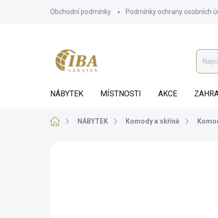
Přejít
Obchodní podmínky
Podmínky ochrany osobních ú
na
obsah
NÁBYTEK
MÍSTNOSTI
AKCE
ZAHRA
Domů
NÁBYTEK
Komody a skříně
Komo
ZNAČKA:
IBA
AUTORSKÝ PODPIS