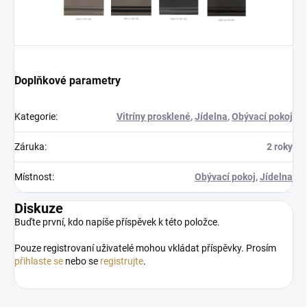
Doplňkové parametry
Kategorie
:
Vitríny prosklené
,
Jídelna
,
Obývací pokoj
Záruka
:
2 roky
Místnost
:
Obývací pokoj
,
Jídelna
Diskuze
Buďte první, kdo napíše příspěvek k této položce.
Pouze registrovaní uživatelé mohou vkládat příspěvky. Prosím
přihlaste se
nebo se
registrujte
.