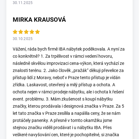
30.11.2025
MIRKA KRAUSOVÁ
30.10.2025
Vážení, ráda bych firmě IBA nábytek poděkovala. A nyní za
co konkrétně? 1. Za trpělivost v rámci vedení hovoru,
následně skvělou improvizaci cena-výkon, která vychází ze
znalosti terénu. 2. Jako člověk ,,pražák“ děkuji převelice za
přístup lidí z Moravy, neboť v Praze tento přístup je vídán
zřídka. Laskavost, otevřený a milý přístup a ochota. A
ochota nejen v rámci prodeje nábytku, ale i ochota k řešení
event. problému. 3. Mám zkušenost s koupí nábytku
značky, kterou prodávala i designová značka v Praze. Za 5
let tato značka v Praze zesílila a napálila ceny, že se nám
protáčely panenky. A přesně v tomto okamžiku jsme
stejnou značku viděli prodávat i u nábytku IBA. Přes
veškeré navyšování cen, které je pochopitelné, si značka