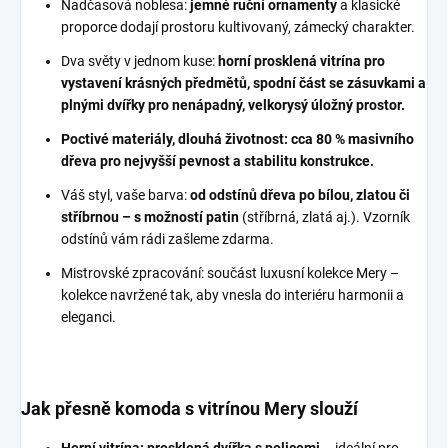
Nadčasová noblesa:
jemné ruční ornamenty
a klasické
proporce dodají prostoru kultivovaný, zámecký charakter.
Dva světy v jednom kuse:
horní prosklená vitrína pro
vystavení krásných předmětů, spodní část se zásuvkami a
plnými dvířky pro nenápadný, velkorysý úložný prostor.
Poctivé materiály, dlouhá životnost: cca 80 % masivního
dřeva pro nejvyšší pevnost a stabilitu konstrukce.
Váš styl, vaše barva:
od odstínů dřeva po bílou, zlatou či
stříbrnou – s možností patin
(stříbrná, zlatá aj.). Vzorník
odstínů vám rádi zašleme zdarma.
Mistrovské zpracování: součást luxusní kolekce Mery –
kolekce navržené tak, aby vnesla do interiéru harmonii a
eleganci.
Jak přesně komoda s vitrínou Mery slouží