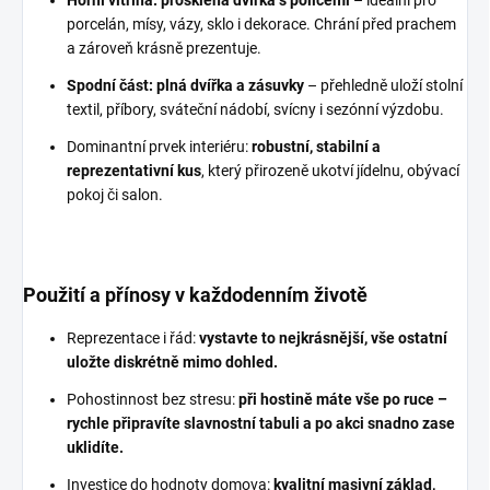
Horní vitrína: prosklená dvířka s policemi
– ideální pro
porcelán, mísy, vázy, sklo i dekorace. Chrání před prachem
a zároveň krásně prezentuje.
Spodní část: plná dvířka a zásuvky
– přehledně uloží stolní
textil, příbory, sváteční nádobí, svícny i sezónní výzdobu.
Dominantní prvek interiéru:
robustní, stabilní a
reprezentativní kus
, který přirozeně ukotví jídelnu, obývací
pokoj či salon.
Použití a přínosy v každodenním životě
Reprezentace i řád:
vystavte to nejkrásnější, vše ostatní
uložte diskrétně mimo dohled.
Pohostinnost bez stresu:
při hostině máte vše po ruce –
rychle připravíte slavnostní tabuli a po akci snadno zase
uklidíte.
Investice do hodnoty domova:
kvalitní masivní základ,