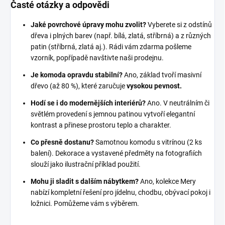
Časté otázky a odpovědi
Jaké povrchové úpravy mohu zvolit?
Vyberete si z odstínů
dřeva i plných barev (např. bílá, zlatá, stříbrná) a z různých
patin (stříbrná, zlatá aj.). Rádi vám zdarma pošleme
vzorník, popřípadě navštivte naši prodejnu.
Je komoda opravdu stabilní?
Ano, základ tvoří masivní
dřevo (až 80 %), které zaručuje
vysokou pevnost.
Hodí se i do modernějších interiérů?
Ano. V neutrálním či
světlém provedení s jemnou patinou vytvoří elegantní
kontrast a přinese prostoru teplo a charakter.
Co přesně dostanu?
Samotnou komodu s vitrínou (2 ks
balení). Dekorace a vystavené předměty na fotografiích
slouží jako ilustrační příklad použití.
Mohu ji sladit s dalším nábytkem?
Ano, kolekce Mery
nabízí kompletní řešení pro jídelnu, chodbu, obývací pokoj i
ložnici. Pomůžeme vám s výběrem.