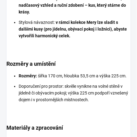
nadčasový vzhled a ruční zdobení – kus, který stárne do
krásy.
Stylová návaznost:
v rámci kolekce Mery lze sladit s
dalšími kusy (pro jídelnu, obývací pokoj i ložnici), abyste
vytvořili harmonický celek.
Rozměry a umístění
Rozměry:
šířka 170 cm, hloubka 53,5 cm a výška 225 cm.
Doporučení pro prostor: skvěle vynikne na volné stěně v
jídelně či obývacím pokoji; výška 225 cm podpoří vznešený
dojem i v prostornějších místnostech.
Materiály a zpracování