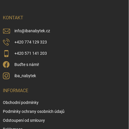
a
t
í
KONTAKT
info
@
ibanabytek.cz
+420 774 129 323
+420 571 141 203
Buďte s námi!
iba_nabytek
INFORMACE
Obchodní podmínky
Podmínky ochrany osobních údajů
Odstoupení od smlouvy