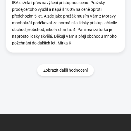
IBA držela i přes navýšení přístupnou cenu. Pražský
prodejce toho využil a napálil 100% na ceně oproti
předchozím 5 let. A zde jako pražák musím Vám z Moravy
mnohokrát poděkovat za normální a lidský přístup, ačkoliv
obchod je obchod, nikoliv charita. 4. Paní realizátorka je
naprosto lidsky skvělá. Děkuji Vám a přeji obchodu mnoho
požehnání do dalších let. Mirka K.
Zobrazit další hodnocení
Z
á
p