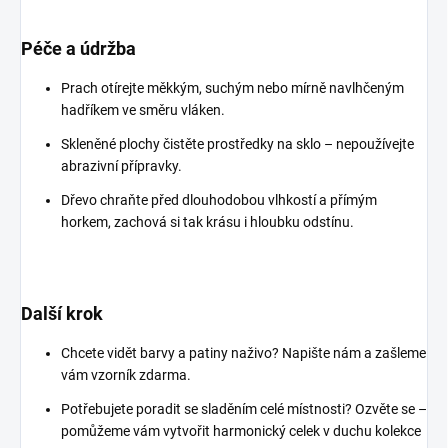
Péče a údržba
Prach otírejte měkkým, suchým nebo mírně navlhčeným
hadříkem ve směru vláken.
Skleněné plochy čistěte prostředky na sklo – nepoužívejte
abrazivní přípravky.
Dřevo chraňte před dlouhodobou vlhkostí a přímým
horkem, zachová si tak krásu i hloubku odstínu.
Další krok
Chcete vidět barvy a patiny naživo? Napište nám a zašleme
vám vzorník zdarma.
Potřebujete poradit se sladěním celé místnosti? Ozvěte se –
pomůžeme vám vytvořit harmonický celek v duchu kolekce