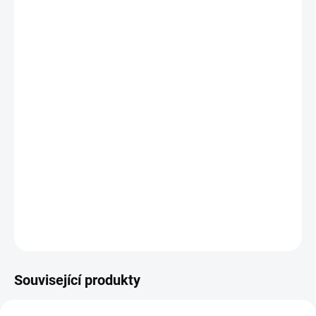
−
+
Přidat do košíku
Luxusní vzhled s ručně vyřezávanými ornamenty
Ideální k vystavení předmětů i jako úložný prostor
Velký úložný prostor
80 % masivní dřevo – robustní a trvanlivý základ
Široké možnosti personalizace: barvy, patiny,
Lze doplnit dalším nábytkem z kolekce Mery
DETAILNÍ INFORMACE
ZEPTAT SE
HLÍDAT
Související produkty
AUTORSKÝ PODPIS
AUTORSKÝ PODPIS