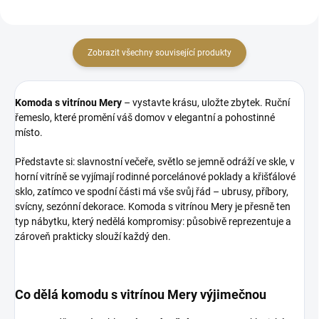
Zobrazit všechny související produkty
Komoda s vitrínou Mery
– vystavte krásu, uložte zbytek. Ruční
řemeslo, které promění váš domov v elegantní a pohostinné
místo.
Představte si: slavnostní večeře, světlo se jemně odráží ve skle, v
horní vitríně se vyjímají rodinné porcelánové poklady a křišťálové
sklo, zatímco ve spodní části má vše svůj řád – ubrusy, příbory,
svícny, sezónní dekorace. Komoda s vitrínou Mery je přesně ten
typ nábytku, který nedělá kompromisy: působivě reprezentuje a
zároveň prakticky slouží každý den.
Co dělá komodu s vitrínou Mery výjimečnou