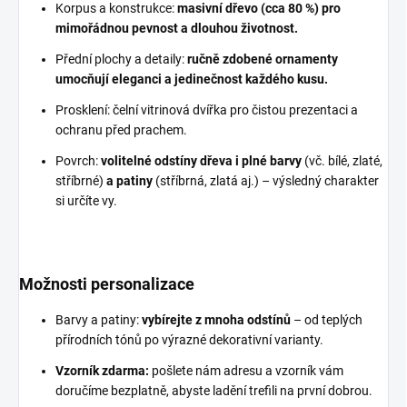
Korpus a konstrukce:
masivní dřevo (cca 80 %) pro
mimořádnou pevnost a dlouhou životnost.
Přední plochy a detaily:
ručně zdobené ornamenty
umocňují eleganci a jedinečnost každého kusu.
Prosklení: čelní vitrinová dvířka pro čistou prezentaci a
ochranu před prachem.
Povrch:
volitelné odstíny dřeva i plné barvy
(vč. bílé, zlaté,
stříbrné)
a patiny
(stříbrná, zlatá aj.) – výsledný charakter
si určíte vy.
Možnosti personalizace
Barvy a patiny:
vybírejte z mnoha odstínů
– od teplých
přírodních tónů po výrazné dekorativní varianty.
Vzorník zdarma:
pošlete nám adresu a vzorník vám
doručíme bezplatně, abyste ladění trefili na první dobrou.