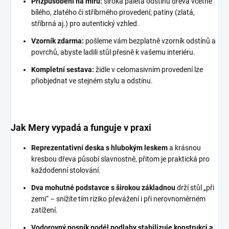
Přizpůsobení na míru:
široká paleta odstínů dřeva včetně
bílého, zlatého či stříbrného provedení; patiny (zlatá,
stříbrná aj.) pro autentický vzhled.
Vzorník zdarma:
pošleme vám bezplatně vzorník odstínů a
povrchů, abyste ladili stůl přesně k vašemu interiéru.
Kompletní sestava:
židle v celomasivním provedení lze
přiobjednat ve stejném stylu a odstínu.
Jak Mery vypadá a funguje v praxi
Reprezentativní deska s hlubokým leskem
a krásnou
kresbou dřeva působí slavnostně, přitom je praktická pro
každodenní stolování.
Dva mohutné podstavce s širokou základnou
drží stůl „při
zemi“ – snížíte tím riziko převážení i při nerovnoměrném
zatížení.
Vodorovný nosník podél podlahy stabilizuje konstrukci a