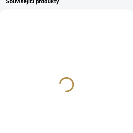
Související produkty
AUTORSKÝ PODPIS
AUTORSKÝ PODPIS
ZDARMA
ZDARMA
Masivní židle Mery
Komoda se zrcadlem
Mery (malá)
5 374 Kč
od
37 009 Kč
od
Detail
Detail
Luxusní vzhled s ručně
vyřezávanými ornamenty
Luxusní vzhled s ručně
Vhodná i pro veřejné prostory
vyřezávanými ornamenty Velké
100 % masivní dřevo – robustní
zrcadlo, které opticky zvětší
a trvanlivý základ Široké
prostor Velký úložný prostor 80
možnosti personalizace: barvy,
% masivní dřevo – robustní a