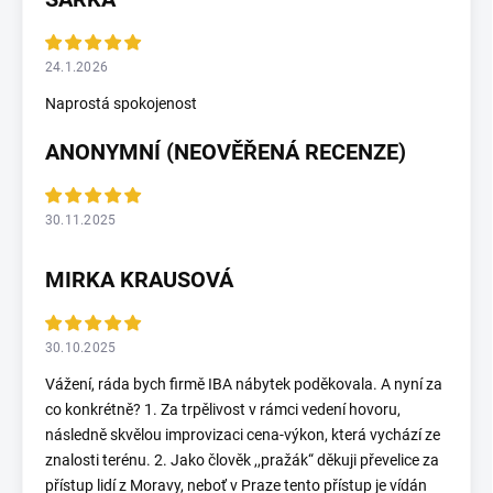
24.1.2026
Naprostá spokojenost
ANONYMNÍ (NEOVĚŘENÁ RECENZE)
30.11.2025
MIRKA KRAUSOVÁ
30.10.2025
Vážení, ráda bych firmě IBA nábytek poděkovala. A nyní za
co konkrétně? 1. Za trpělivost v rámci vedení hovoru,
následně skvělou improvizaci cena-výkon, která vychází ze
znalosti terénu. 2. Jako člověk ,,pražák“ děkuji převelice za
přístup lidí z Moravy, neboť v Praze tento přístup je vídán