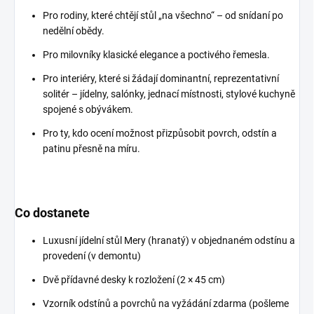
Pro rodiny, které chtějí stůl „na všechno“ – od snídaní po
nedělní obědy.
Pro milovníky klasické elegance a poctivého řemesla.
Pro interiéry, které si žádají dominantní, reprezentativní
solitér – jídelny, salónky, jednací místnosti, stylové kuchyně
spojené s obývákem.
Pro ty, kdo ocení možnost přizpůsobit povrch, odstín a
patinu přesně na míru.
Co dostanete
Luxusní jídelní stůl Mery (hranatý) v objednaném odstínu a
provedení (v demontu)
Dvě přídavné desky k rozložení (2 × 45 cm)
Vzorník odstínů a povrchů na vyžádání zdarma (pošleme