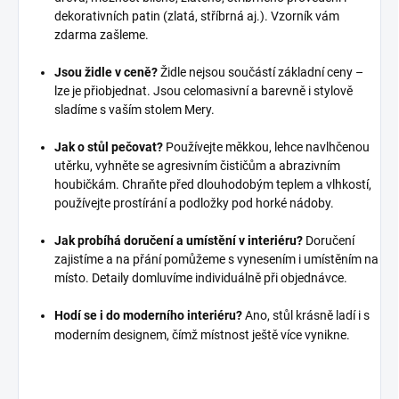
dekorativních patin (zlatá, stříbrná aj.). Vzorník vám
zdarma zašleme.
Jsou židle v ceně?
Židle nejsou součástí základní ceny –
lze je přiobjednat. Jsou celomasivní a barevně i stylově
sladíme s vaším stolem Mery.
Jak o stůl pečovat?
Používejte měkkou, lehce navlhčenou
utěrku, vyhněte se agresivním čističům a abrazivním
houbičkám. Chraňte před dlouhodobým teplem a vlhkostí,
používejte prostírání a podložky pod horké nádoby.
Jak probíhá doručení a umístění v interiéru?
Doručení
zajistíme a na přání pomůžeme s vynesením i umístěním na
místo. Detaily domluvíme individuálně při objednávce.
Hodí se i do moderního interiéru?
Ano, stůl krásně ladí i s
moderním designem, čímž místnost ještě více vynikne.