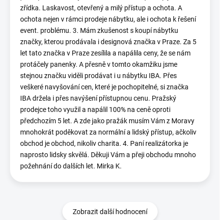
zřídka. Laskavost, otevřený a milý přístup a ochota. A
ochota nejen v rámci prodeje nábytku, ale i ochota k řešení
event. problému. 3. Mám zkušenost s koupí nábytku
značky, kterou prodávala i designová značka v Praze. Za 5
let tato značka v Praze zesílila a napálila ceny, že se nám
protáčely panenky. A přesně v tomto okamžiku jsme
stejnou značku viděli prodávat i u nábytku IBA. Přes
veškeré navyšování cen, které je pochopitelné, si značka
IBA držela i přes navýšení přístupnou cenu. Pražský
prodejce toho využil a napálil 100% na ceně oproti
předchozím 5 let. A zde jako pražák musím Vám z Moravy
mnohokrát poděkovat za normální a lidský přístup, ačkoliv
obchod je obchod, nikoliv charita. 4. Paní realizátorka je
naprosto lidsky skvělá. Děkuji Vám a přeji obchodu mnoho
požehnání do dalších let. Mirka K.
Zobrazit další hodnocení