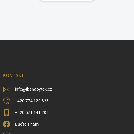
Z
á
p
a
t
í
KONTAKT
info
@
ibanabytek.cz
+420 774 129 323
+420 571 141 203
Buďte s námi!