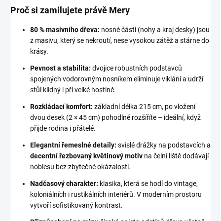
Proč si zamilujete právě Mery
80 % masivního dřeva:
nosné části (nohy a kraj desky) jsou
z masivu, který se nekroutí, nese vysokou zátěž a stárne do
krásy.
Pevnost a stabilita:
dvojice robustních podstavců
spojených vodorovným nosníkem eliminuje viklání a udrží
stůl klidný i při velké hostině.
Rozkládací komfort:
základní délka 215 cm, po vložení
dvou desek (2 × 45 cm) pohodlně rozšíříte – ideální, když
přijde rodina i přátelé.
Elegantní řemeslné detaily:
svislé drážky na podstavcích a
decentní řezbovaný květinový motiv
na čelní liště dodávají
noblesu bez zbytečné okázalosti.
Nadčasový charakter:
klasika, která se hodí do vintage,
koloniálních i rustikálních interiérů. V moderním prostoru
vytvoří sofistikovaný kontrast.