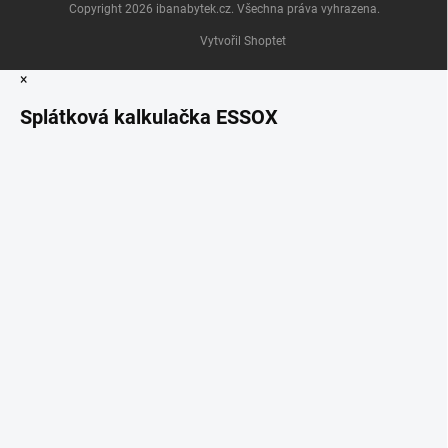
Copyright 2026
ibanabytek.cz
. Všechna práva vyhrazena.
Vytvořil Shoptet
×
Splátková kalkulačka ESSOX