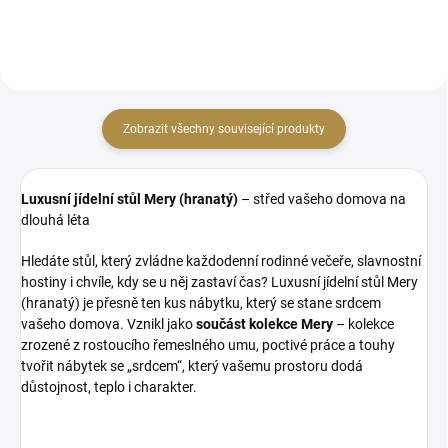
patiny,...
trvanlivý základ Široké
možnosti...
Zobrazit všechny související produkty
Luxusní jídelní stůl Mery (hranatý)
– střed vašeho domova na
dlouhá léta
Hledáte stůl, který zvládne každodenní rodinné večeře, slavnostní
hostiny i chvíle, kdy se u něj zastaví čas? Luxusní jídelní stůl Mery
(hranatý) je přesně ten kus nábytku, který se stane srdcem
vašeho domova. Vznikl jako
součást kolekce Mery
– kolekce
zrozené z rostoucího řemeslného umu, poctivé práce a touhy
tvořit nábytek se „srdcem“, který vašemu prostoru dodá
důstojnost, teplo i charakter.