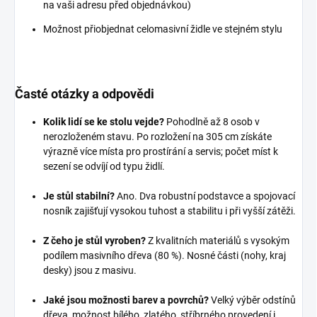
na vaši adresu před objednávkou)
Možnost přiobjednat celomasivní židle ve stejném stylu
Časté otázky a odpovědi
Kolik lidí se ke stolu vejde?
Pohodlně až 8 osob v
nerozloženém stavu. Po rozložení na 305 cm získáte
výrazně více místa pro prostírání a servis; počet míst k
sezení se odvíjí od typu židlí.
Je stůl stabilní?
Ano. Dva robustní podstavce a spojovací
nosník zajišťují vysokou tuhost a stabilitu i při vyšší zátěži.
Z čeho je stůl vyroben?
Z kvalitních materiálů s vysokým
podílem masivního dřeva (80 %). Nosné části (nohy, kraj
desky) jsou z masivu.
Jaké jsou možnosti barev a povrchů?
Velký výběr odstínů
dřeva, možnost bílého, zlatého, stříbrného provedení i