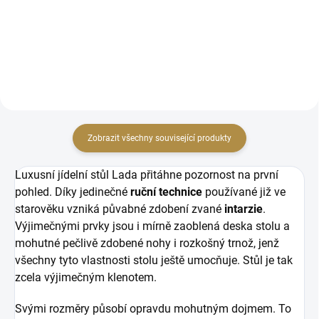
stylu. Obsahuje zdobné prvky
Lada. Nábytek obsahuje prvky
vyráběné antickou technikou
antické techniky zvané intarzie.
zvaná intarzie. Rozměry:
Rozměry: š 1285, hl 570, v 2320
průměr...
mm
Zobrazit všechny související produkty
Luxusní jídelní stůl Lada přitáhne pozornost na první
pohled. Díky jedinečné
ruční technice
používané již ve
starověku vzniká půvabné zdobení zvané
intarzie
.
Výjimečnými prvky jsou i mírně zaoblená deska stolu a
mohutné pečlivě zdobené nohy i rozkošný trnož, jenž
všechny tyto vlastnosti stolu ještě umocňuje. Stůl je tak
zcela výjimečným klenotem.
Svými rozměry působí opravdu mohutným dojmem. To