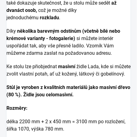
také dokazuje skutečnost, že u stolu může sedět
až
dvanáct osob,
což je možné díky
jednoduchému
rozkladu
.
D
íky
několika barevným odstínům (včetně bílé nebo
krémové varianty - fotogalerie)
si můžete interiér
uspořádat tak, aby vše přesně ladilo.
Vzorník Vám
můžeme zdarma zaslat na požadovanou adresu.
Ke stolu lze přiobjednat
masivní
židle Lada, kde si můžete
zvolit vlastní potah, ať už kožený, látkový či gobelínový.
Stůl je vyroben z kvalitních materiálů
jako masivní dřevo
(80 %).
Židle jsou celomasivní.
Rozměry:
délka
2200 mm + 2 x 450 mm = 3100 mm po rozložení,
šířka 1070, výška 780 mm.