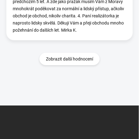
předchozím 5 let. A zde jako pražák musím Vám z Moravy
mnohokrát poděkovat za normální a lidský přístup, ačkoliv
obchod je obchod, nikoliv charita. 4. Paní realizátorka je
naprosto lidsky skvělá. Děkuji Vám a přeji obchodu mnoho
požehnání do dalších let. Mirka K.
Zobrazit další hodnocení
Z
á
p
a
t