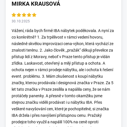
MIRKA KRAUSOVÁ
30.10.2025
Vážení, ráda bych firmě IBA nábytek poděkovala. A nyní za
co konkrétně? 1. Za trpělivost v rámci vedení hovoru,
následně skvělou improvizaci cena-výkon, která vychází ze
znalosti terénu. 2. Jako člověk ,,pražák“ děkuji převelice za
přístup lidí z Moravy, neboť v Praze tento přístup je vídán
zřídka. Laskavost, otevřený a milý přístup a ochota. A
ochota nejen v rámci prodeje nábytku, ale i ochota k řešení
event. problému. 3. Mám zkušenost s koupí nábytku
značky, kterou prodávala i designová značka v Praze. Za 5
let tato značka v Praze zesílila a napálila ceny, že se nám
protáčely panenky. A přesně v tomto okamžiku jsme
stejnou značku viděli prodávat i u nábytku IBA. Přes
veškeré navyšování cen, které je pochopitelné, si značka
IBA držela i přes navýšení přístupnou cenu. Pražský
prodejce toho využil a napálil 100% na ceně oproti