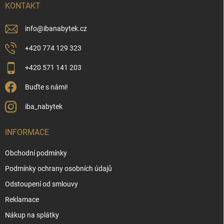
í
KONTAKT
info
@
ibanabytek.cz
+420 774 129 323
+420 571 141 203
Buďte s námi!
iba_nabytek
INFORMACE
Obchodní podmínky
Podmínky ochrany osobních údajů
Odstoupení od smlouvy
Reklamace
Nákup na splátky