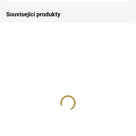
Související produkty
AUTORSKÝ PODPIS
AUTORSKÝ PODPIS
ZDARMA
ZDARMA
Kulatý jídelní stůl z
Komoda s vitrínou LADA
masivu Lada
(dvoudveřová nebo
čtyřdveřová)
66 380 Kč
od
158 277 Kč
od
Detail
Detail
Legendární kulatý jídelní stůl z
masivu Lada z kolekce
Kvalitní komoda s vitrínou z
klasického nábytku v zámeckém
kolekce zámeckého nábytku