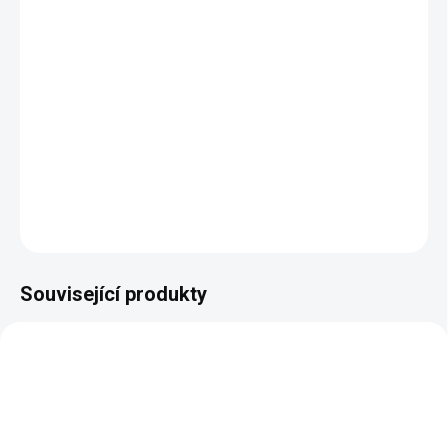
−
+
Přidat do košíku
Rozměry:
šířka 1300 mm, hloubka 475 mm, výška 1535
mm
DETAILNÍ INFORMACE
ZEPTAT SE
HLÍDAT
Související produkty
AUTORSKÝ PODPIS
AUTORSKÝ PODPIS
ZDARMA
ZDARMA