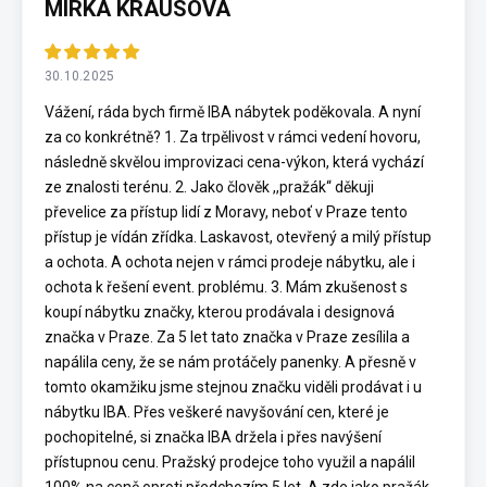
MIRKA KRAUSOVÁ
30.10.2025
Vážení, ráda bych firmě IBA nábytek poděkovala. A nyní
za co konkrétně? 1. Za trpělivost v rámci vedení hovoru,
následně skvělou improvizaci cena-výkon, která vychází
ze znalosti terénu. 2. Jako člověk ,,pražák“ děkuji
převelice za přístup lidí z Moravy, neboť v Praze tento
přístup je vídán zřídka. Laskavost, otevřený a milý přístup
a ochota. A ochota nejen v rámci prodeje nábytku, ale i
ochota k řešení event. problému. 3. Mám zkušenost s
koupí nábytku značky, kterou prodávala i designová
značka v Praze. Za 5 let tato značka v Praze zesílila a
napálila ceny, že se nám protáčely panenky. A přesně v
tomto okamžiku jsme stejnou značku viděli prodávat i u
nábytku IBA. Přes veškeré navyšování cen, které je
pochopitelné, si značka IBA držela i přes navýšení
přístupnou cenu. Pražský prodejce toho využil a napálil