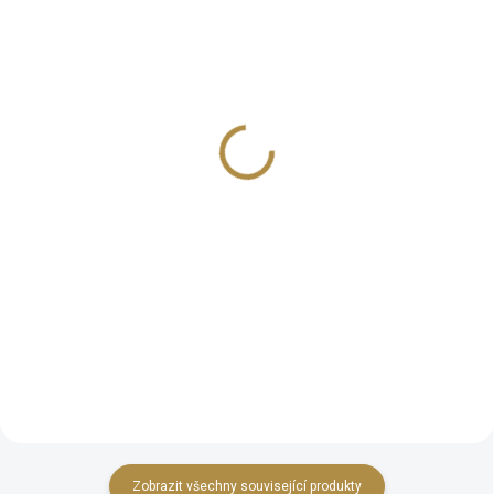
Luxusní jídelní stůl
Kulatý jídelní stůl z
LADA
masivu Lada
107 380 Kč
66 380 Kč
od
od
Detail
Detail
Jedinečný kvalitní a mohutný
Legendární kulatý jídelní stůl z
rozkládací stůl z kolekce
masivu Lada z kolekce
klasického nábytku v
klasického nábytku v
zámeckém stylu. Obsahuje
zámeckém stylu. Obsahuje
zdobné prvky vytvořené antickou
zdobné prvky vyráběné antickou
technikou zvaná intarzie.
technikou zvaná intarzie.
Rozměry: délka...
Rozměry: průměr...
Zobrazit všechny související produkty