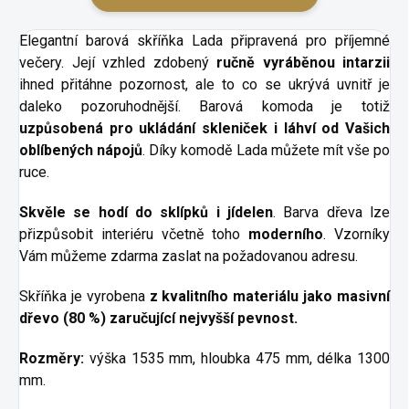
Elegantní barová skříňka Lada připravená pro příjemné
večery. Její vzhled zdobený
ručně vyráběnou intarzii
ihned přitáhne pozornost, ale to co se ukrývá uvnitř je
daleko pozoruhodnější. Barová komoda je totiž
uzpůsobená pro ukládání skleniček i láhví od Vašich
oblíbených nápojů
. Díky komodě Lada můžete mít vše po
ruce.
Skvěle se hodí do sklípků i jídelen
. Barva dřeva lze
přizpůsobit interiéru včetně toho
moderního
.
Vzorníky
Vám můžeme zdarma zaslat na požadovanou adresu.
Skříňka je vyrobena
z kvalitního materiálu
jako masivní
dřevo (80 %)
zaručující nejvyšší pevnost.
Rozměry:
výška 1535 mm, hloubka 475 mm, délka 1300
mm.