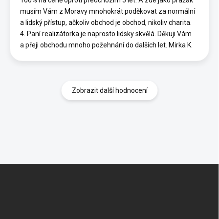
100% na ceně oproti předchozím 5 let. A zde jako pražák
musím Vám z Moravy mnohokrát poděkovat za normální
a lidský přístup, ačkoliv obchod je obchod, nikoliv charita.
4. Paní realizátorka je naprosto lidsky skvělá. Děkuji Vám
a přeji obchodu mnoho požehnání do dalších let. Mirka K.
Zobrazit další hodnocení
Z
á
p
a
t