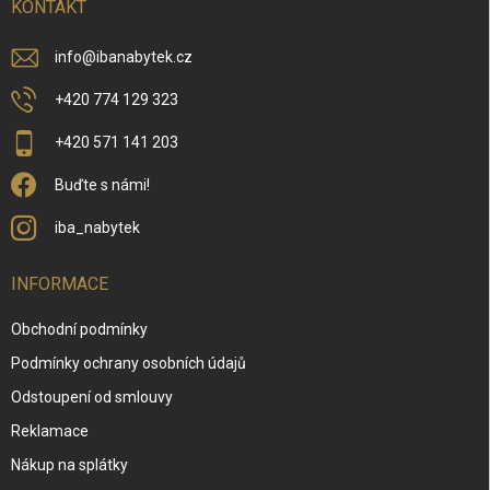
í
KONTAKT
info
@
ibanabytek.cz
+420 774 129 323
+420 571 141 203
Buďte s námi!
iba_nabytek
INFORMACE
Obchodní podmínky
Podmínky ochrany osobních údajů
Odstoupení od smlouvy
Reklamace
Nákup na splátky