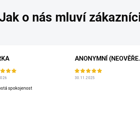
RKA
ANONYMNÍ 
2026
30.11.2025
stá spokojenost