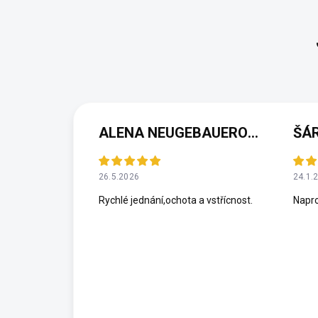
ALENA NEUGEBAUEROVÁ
ŠÁ
26.5.2026
24.1.
Rychlé jednání,ochota a vstřícnost.
Napro