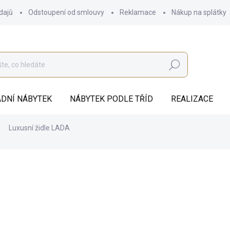
dajů
Odstoupení od smlouvy
Reklamace
Nákup na splátky
Hledat
DNÍ NÁBYTEK
NÁBYTEK PODLE TŘÍD
REALIZACE
Luxusní židle LADA
od
7 918 Kč
ZDARMA
od
6 543,80 Kč
bez DPH
Měrná
ZVOLTE VARIANTU