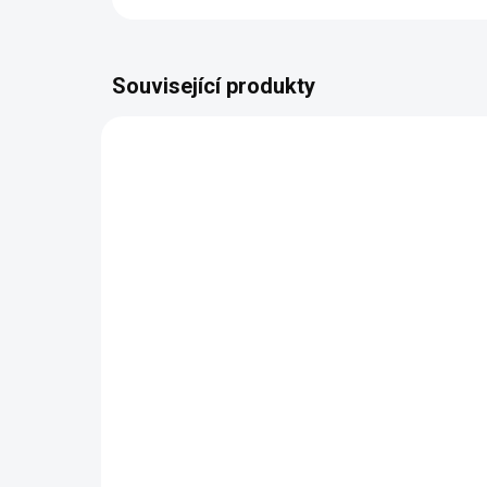
Související produkty
AUTORSKÝ PODPIS
AUTOR
ZDARMA
Komoda se zrcadlem
Ko
LADA
(d
čt
209 174 Kč
od
od