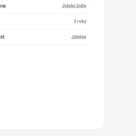
rie
:
Jídelní židle
:
2 roky
st
:
Jídelna