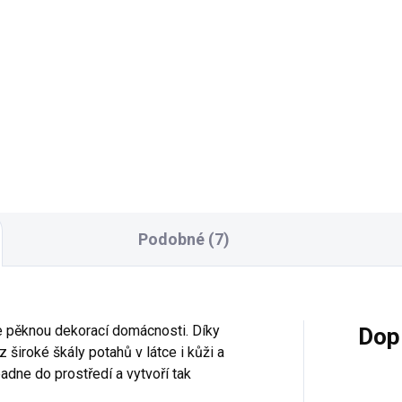
Detai
Detail
Legendární kulatý jídelní stůl 
masivu Lada z kolekce
itní komoda s vitrínou z
klasického nábytku v záme
ekce zámeckého nábytku
stylu. Obsahuje zdobné prvk
a. Nábytek obsahuje prvky
vyráběné antickou technikou
ické techniky zvané intarzie.
zvaná intarzie. Rozměry:
měry: š 1285, hl 570, v 2320
průměr...
m
Podobné (7)
e pěknou dekorací domácnosti. Díky
Dop
široké škály potahů v látce i kůži a
dne do prostředí a vytvoří tak