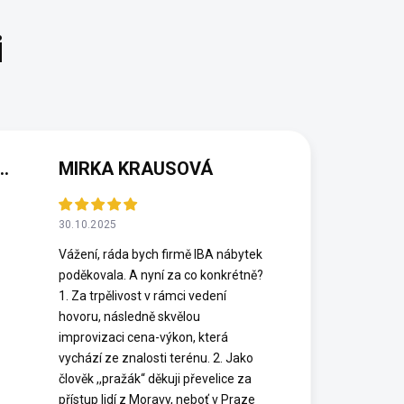
(NEOVĚŘENÁ RECENZE)
MIRKA KRAUSOVÁ
30.10.2025
Vážení, ráda bych firmě IBA nábytek
poděkovala. A nyní za co konkrétně?
1. Za trpělivost v rámci vedení
hovoru, následně skvělou
improvizaci cena-výkon, která
vychází ze znalosti terénu. 2. Jako
člověk ,,pražák“ děkuji převelice za
přístup lidí z Moravy, neboť v Praze