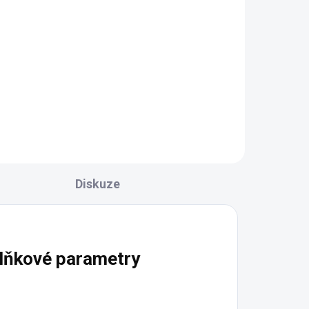
l
Detail
z
Televizní komoda Lada Plasma s
ručně vyráběnou intarzii z
ckém
kolekce zámeckého nábytku.
y
Rozměry: š 1845, hl 495, v 570
mm
Diskuze
lňkové parametry