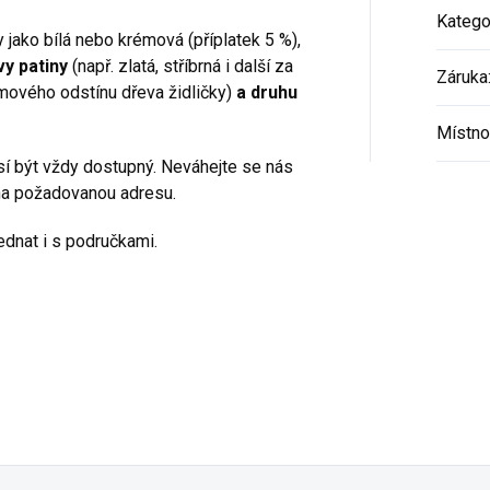
Katego
y jako bílá nebo krémová (příplatek 5 %),
vy patiny
(např. zlatá, stříbrná i další za
Záruka
émového odstínu dřeva židličky)
a druhu
Místno
usí být vždy dostupný. Neváhejte se nás
na požadovanou adresu.
jednat i s područkami.