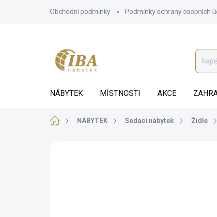
Přejít
Obchodní podmínky
Podmínky ochrany osobních ú
na
obsah
NÁBYTEK
MÍSTNOSTI
AKCE
ZAHRA
Domů
NÁBYTEK
Sedací nábytek
Židle
ZNAČKA:
IBA
AUTORSKÝ PODPIS