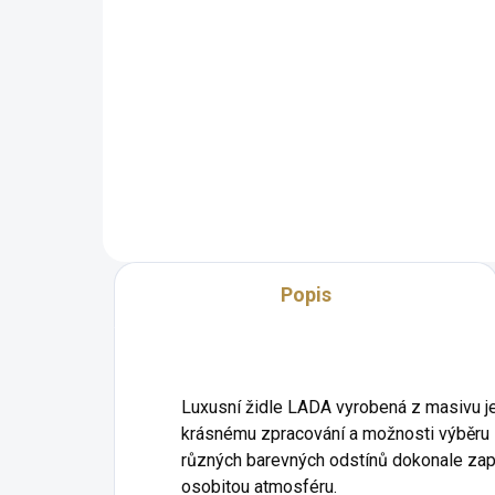
Detail
Prvotřídní komoda se zrcadlem
z kolekce klasického nábytku
Kval
Lada v zámeckém stylu.
kol
Obsahuje prvky antické techniky
Lad
zvané intarzie. Rozměry: š 2330,
ant
hl 580, v 2205 mm
Roz
m
Popis
Luxusní židle LADA vyrobená z masivu j
krásnému zpracování a možnosti výběru z 
různých barevných odstínů dokonale zapa
osobitou atmosféru.