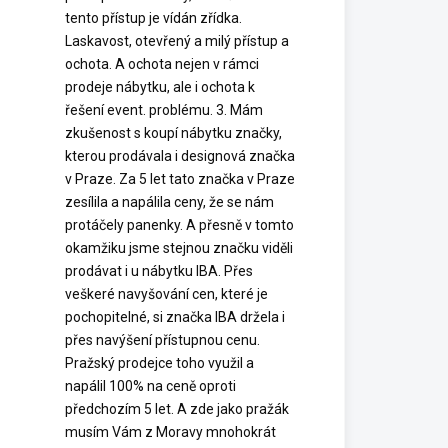
tento přístup je vídán zřídka.
Laskavost, otevřený a milý přístup a
ochota. A ochota nejen v rámci
prodeje nábytku, ale i ochota k
řešení event. problému. 3. Mám
zkušenost s koupí nábytku značky,
kterou prodávala i designová značka
v Praze. Za 5 let tato značka v Praze
zesílila a napálila ceny, že se nám
protáčely panenky. A přesně v tomto
okamžiku jsme stejnou značku viděli
prodávat i u nábytku IBA. Přes
veškeré navyšování cen, které je
pochopitelné, si značka IBA držela i
přes navýšení přístupnou cenu.
Pražský prodejce toho využil a
napálil 100% na ceně oproti
předchozím 5 let. A zde jako pražák
musím Vám z Moravy mnohokrát