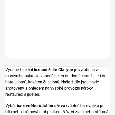
Masivní
židle Claryce z kolekce zámeckého nábytku
vyrobená
na míru
dle Vašich představ.
Rozměry:
výška 1030, hloubka 540, šířka 480 mm
Materiál:
masivní buk
DETAILNÍ INFORMACE
ZEPTAT SE
HLÍDAT
Vysoce funkční
luxusní židle Claryce
je vyrobena z
masivního buku. Je vhodná nejen do domácností, ale i do
hotelů, barů, kaváren či salónů. Naše židle jsou navíc
zhotoveny s ohledem na vysoké provozní nároky
restaurací a jídelen.
Výběr
barevného odstínu dřeva
(včetně barev, jako je
bílá nebo krémová s příplatkem 5 %, či zlatá nebo stříbrná