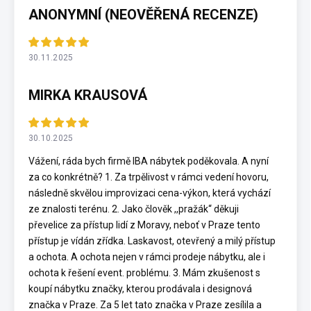
ANONYMNÍ (NEOVĚŘENÁ RECENZE)
30.11.2025
MIRKA KRAUSOVÁ
30.10.2025
Vážení, ráda bych firmě IBA nábytek poděkovala. A nyní
za co konkrétně? 1. Za trpělivost v rámci vedení hovoru,
následně skvělou improvizaci cena-výkon, která vychází
ze znalosti terénu. 2. Jako člověk ,,pražák“ děkuji
převelice za přístup lidí z Moravy, neboť v Praze tento
přístup je vídán zřídka. Laskavost, otevřený a milý přístup
a ochota. A ochota nejen v rámci prodeje nábytku, ale i
ochota k řešení event. problému. 3. Mám zkušenost s
koupí nábytku značky, kterou prodávala i designová
značka v Praze. Za 5 let tato značka v Praze zesílila a