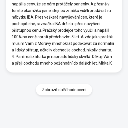
napálila ceny, že se nám protáčely panenky. A přesně v
tomto okamžiku jsme stejnou značku viděli prodávat i u
nábytku IBA. Přes veškeré navyšování cen, které je
pochopitelné, si značka IBA držela i přes navýšení
přístupnou cenu. Pražský prodejce toho využil a napálil
100% na ceně oproti předchozím 5 let. A zde jako pražák
musím Vám z Moravy mnohokrát poděkovat za normální
a lidský přístup, ačkoliv obchod je obchod, nikoliv charita.
4. Paní realizátorka je naprosto lidsky skvělá. Děkuji Vám
a přeji obchodu mnoho požehnání do dalších let. Mirka K.
Zobrazit další hodnocení