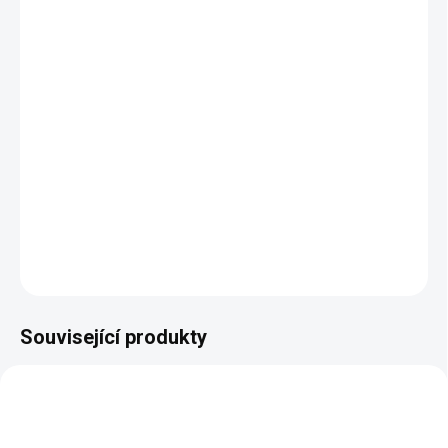
−
+
Přidat do košíku
Masivní
jídelní židle z kolekce klasického nábytku
Venezia vyrobená
na míru
.
Rozměry: výška 1060, hloubka 570, šířka 510 mm
DETAILNÍ INFORMACE
ZEPTAT SE
HLÍDAT
Související produkty
AUTORSKÝ PODPIS
AUTORSKÝ PODPIS
ZDARMA
ZDARMA