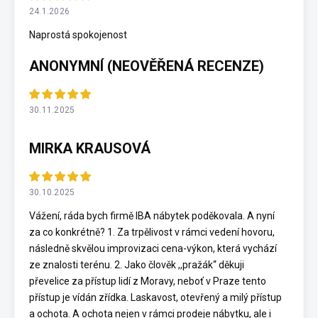
24.1.2026
Naprostá spokojenost
ANONYMNÍ (NEOVĚŘENÁ RECENZE)
30.11.2025
MIRKA KRAUSOVÁ
30.10.2025
Vážení, ráda bych firmě IBA nábytek poděkovala. A nyní
za co konkrétně? 1. Za trpělivost v rámci vedení hovoru,
následně skvělou improvizaci cena-výkon, která vychází
ze znalosti terénu. 2. Jako člověk ,,pražák“ děkuji
převelice za přístup lidí z Moravy, neboť v Praze tento
přístup je vídán zřídka. Laskavost, otevřený a milý přístup
a ochota. A ochota nejen v rámci prodeje nábytku, ale i