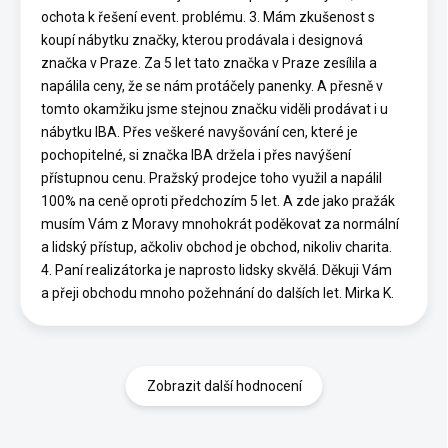
ochota k řešení event. problému. 3. Mám zkušenost s
koupí nábytku značky, kterou prodávala i designová
značka v Praze. Za 5 let tato značka v Praze zesílila a
napálila ceny, že se nám protáčely panenky. A přesně v
tomto okamžiku jsme stejnou značku viděli prodávat i u
nábytku IBA. Přes veškeré navyšování cen, které je
pochopitelné, si značka IBA držela i přes navýšení
přístupnou cenu. Pražský prodejce toho využil a napálil
100% na ceně oproti předchozím 5 let. A zde jako pražák
musím Vám z Moravy mnohokrát poděkovat za normální
a lidský přístup, ačkoliv obchod je obchod, nikoliv charita.
4. Paní realizátorka je naprosto lidsky skvělá. Děkuji Vám
a přeji obchodu mnoho požehnání do dalších let. Mirka K.
Zobrazit další hodnocení