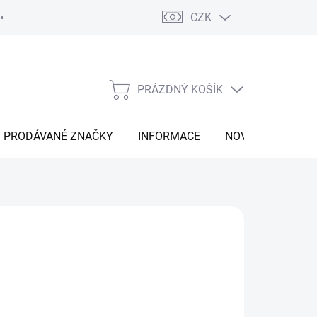
CZK
Vrácení zboží
Moje objednávka
Náš příběh
Kontakt
PRÁZDNÝ KOŠÍK
NÁKUPNÍ
KOŠÍK
PRODÁVANÉ ZNAČKY
INFORMACE
NOVINKY