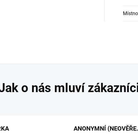
Místno
RKA
ANONYMNÍ 