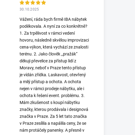
30.10.2025
Vážení, ráda bych firmě IBA nábytek
poděkovala. A nyní za co konkrétně?
1. Za trpělivost v rámci vedení
hovoru, následně skvělou improvizaci
cena-výkon, která vychází ze znalosti
terénu. 2. Jako člověk ,,pražák“
děkuji převelice za přístup lidí z
Moravy, neboť v Praze tento přístup
je vídán zřídka. Laskavost, otevřený
a milý přístup a ochota. A ochota
nejen v rámci prodeje nábytku, ale i
ochota k řešení event. problému. 3.
Mám zkušenost s koupí nábytku
značky, kterou prodávala i designová
značka v Praze. Za 5 let tato značka
v Praze zesílila a napálila ceny, že se
nám protáčely panenky. A přesně v