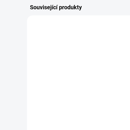
Související produkty
AUTORSKÝ PODPIS
AUTOR
ZDARMA
Vitrína prosklená Lada
Kul
(jednodveřová)
ma
77 831 Kč
od
od
Detail
Jednodveřová vitrína v
Lege