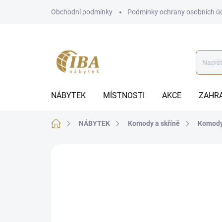
Přejít
Obchodní podmínky
Podmínky ochrany osobních ú
na
obsah
NÁBYTEK
MÍSTNOSTI
AKCE
ZAHR
Domů
NÁBYTEK
Komody a skříně
Komod
ZNAČKA:
IBA
AUTORSKÝ PODPIS