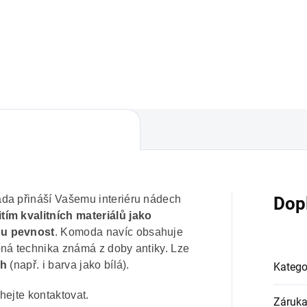
zámeckém stylu. Rozměry: ší
ivu Lada z kolekce klasického
560, hloubka 560, výška 103
ytku v zámeckém stylu.
mm
ahuje zdobné prvky vyráběné
ickou technikou zvaná
rzie. Rozměry: průměr...
da přináší Vašemu interiéru nádech
Dop
tím kvalitních materiálů jako
ou pevnost
. Komoda navíc obsahuje
bná technika známá z doby antiky. Lze
ch
(např. i barva jako bílá).
Katego
hejte kontaktovat.
Záruk