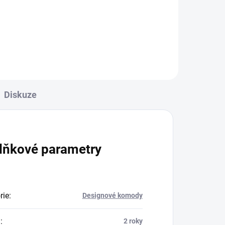
řka
0
Diskuze
lňkové parametry
rie
:
Designové komody
a
:
2 roky