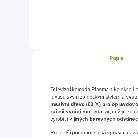
zámeckém stylu s ručně
mas
vyráběnou intarzii z kolekce
náb
starožitných replik Lada.
Obs
Rozměry: š 890, hl 550, v 2195
ant
mm
inta
Popis
Televizní komoda Plasma z kolekce La
luxusu svým zámeckým stylem a
využi
masivní dřevo (80 %) pro opravdov
ručně vyráběnou intarzii
, což je zdo
vyrobit i v
jiných barevných odstíne
Pro další podrobnosti nás prosím nevá