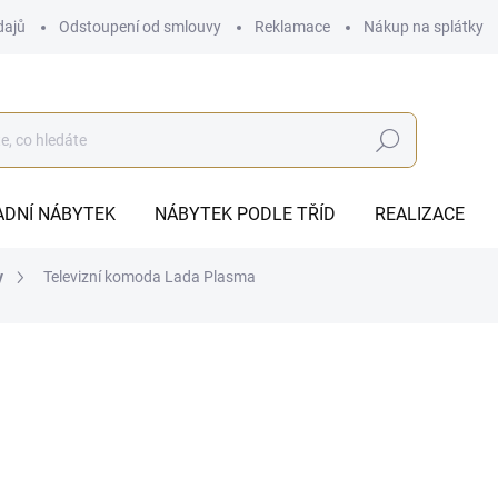
dajů
Odstoupení od smlouvy
Reklamace
Nákup na splátky
Hledat
ADNÍ NÁBYTEK
NÁBYTEK PODLE TŘÍD
REALIZACE
y
Televizní komoda Lada Plasma
od
76 907 Kč
ZDARMA
od
63 559,50 Kč
bez DPH
Měrná
ZVOLTE VARIANTU